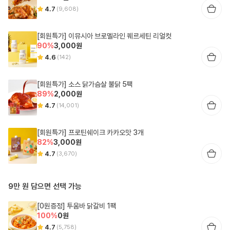
4.7
(
9,608
)
[회원특가] 이뮤시아 브로멜라인 퀘르세틴 리얼컷
90
%
3,000
원
4.6
(
142
)
[회원특가] 소스 닭가슴살 불닭 5팩
89
%
2,000
원
4.7
(
14,001
)
[회원특가] 프로틴쉐이크 카카오맛 3개
82
%
3,000
원
4.7
(
3,670
)
9만 원 담으면 선택 가능
[0원증정] 투움바 닭갈비 1팩
100
%
0
원
4.7
(
5,758
)