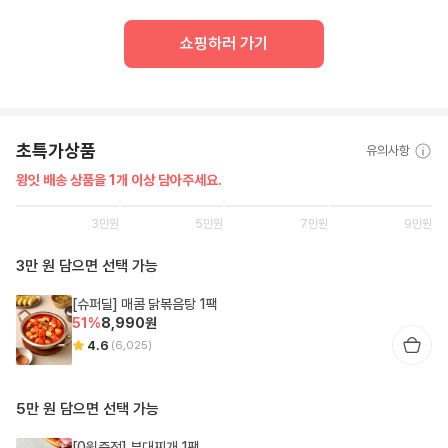
쇼핑하러 가기
초특가상품
유의사항
윙잇 배송 상품을 1개 이상 담아주세요.
3
만원
5
만원
7
만원
9
만원
3만 원 담으면 선택 가능
[슈퍼딜] 매콤 닭볶음탕 1팩
51
%
8,990
원
4.6
(
6,025
)
5만 원 담으면 선택 가능
[0원증정] 부대찌개 1팩