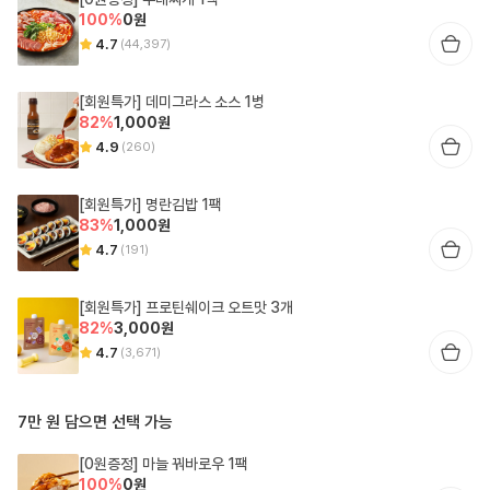
100
%
0
원
4.7
(
44,397
)
[회원특가] 데미그라스 소스 1병
82
%
1,000
원
4.9
(
260
)
[회원특가] 명란김밥 1팩
83
%
1,000
원
4.7
(
191
)
[회원특가] 프로틴쉐이크 오트맛 3개
82
%
3,000
원
4.7
(
3,671
)
7만 원 담으면 선택 가능
[0원증정] 마늘 꿔바로우 1팩
100
%
0
원