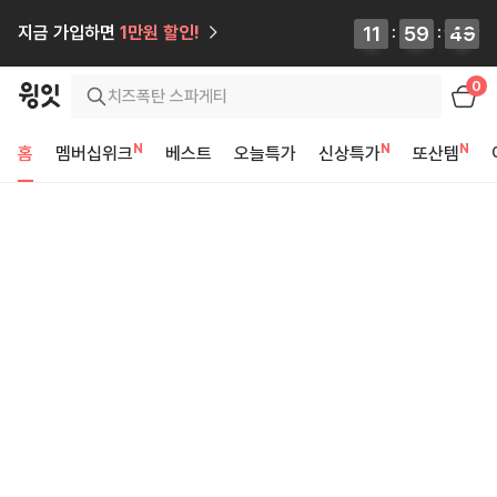
12
12
11
11
:
59
59
59
59
:
46
46
47
47
지금 가입하면
1만원
할인!
0
N
N
N
홈
멤버십위크
베스트
오늘특가
신상특가
또산템