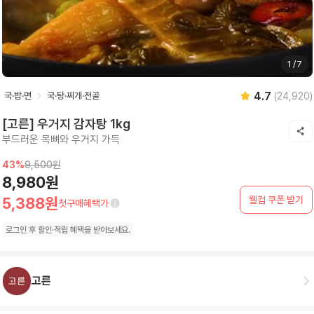
1
/
7
4.7
국·밥·면
국·탕·찌개·전골
(
24,920
)
[고른] 우거지 감자탕 1kg
부드러운 목뼈와 우거지 가득
43
%
9,500원
8,980원
웰컴 쿠폰 받기
5,388원
첫구매혜택가
로그인 후
할인·
적립 혜택을 받아보세요.
고른