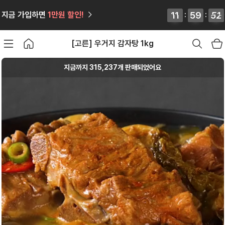
12
12
11
11
:
59
59
59
59
:
49
50
지금 가입하면
1만원
할인!
49
50
[고른] 우거지 감자탕 1kg