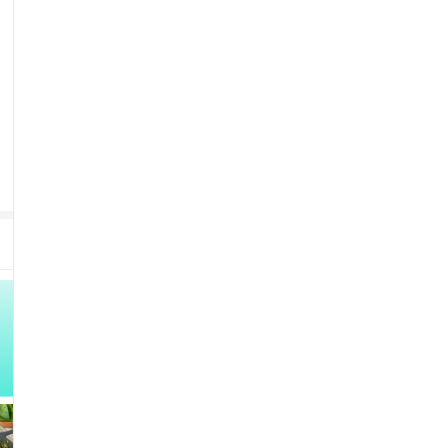
[고른] 통닭다리 누룽지 백숙
[고른] 맑은 나주곰탕
국내산 닭다리가 통째로
부드러운 소고기 듬뿍! 주부 고객
52
%
5,808
원
51
%
3,888
원픽 제품 
원
4.7
4.7
(
7,469
)
(
23,245
)