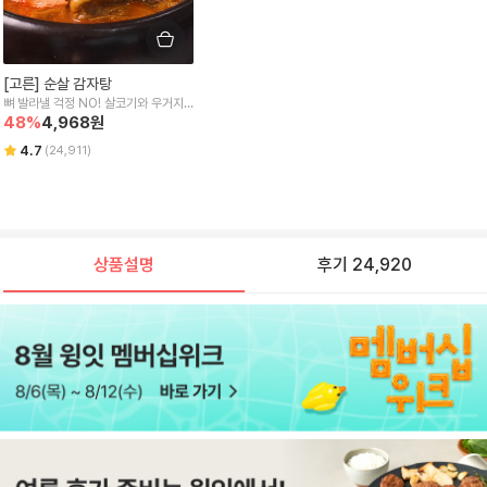
[고른] 순살 감자탕
뼈 발라낼 걱정 NO! 살코기와 우거지
가 듬뿍
48
%
4,968
원
4.7
(
24,911
)
상품설명
후기 24,920