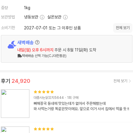
중량
1kg
보관방법
냉동보관
실온보관
소비기한
2027-07-01 또는 그 이후인 상품
전체 보기
새벽배송
내일(월)
오후 6시
까지
주문 시
8월 11일(화) 도착
택배배송 선택 가능(CJ대한통운)
후기
24,920
전체 보기
대충사는닭꼬치5644
·
1
회 구매
뼈해장국 동네에 맛있는데가 없어서 주문해봤는데

와 사먹는거랑 똑같은맛이에요. 앞으로 이거 사서 집에서 먹을 듯 !!