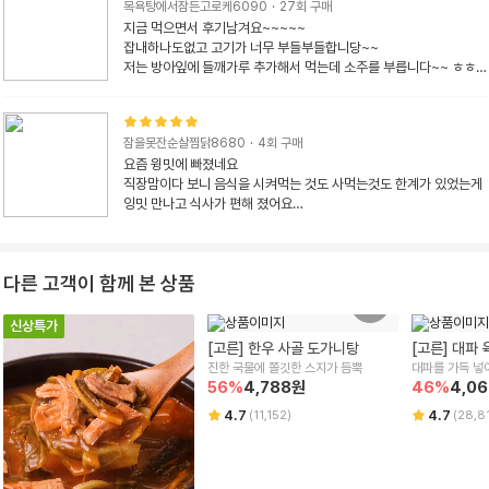
목욕탕에서잠든고로케6090
·
27
회 구매
지금 먹으면서 후기남겨요~~~~~

잡내하나도없고 고기가 너무 부들부들합니당~~

저는 방아잎에 들깨가루 추가해서 먹는데 소주를 부릅니다~~ ㅎㅎ
ㅎ
잠을못잔순살찜닭8680
·
4
회 구매
요즘 윙밋에 빠졌네요

직장맘이다 보니 음식을 시켜먹는 것도 사먹는것도 한계가 있었는게 
잉밋 만나고 식사가 편해 졌어요

모두가 좋아하능 감자탕 한번 시켜 봤는데 

제가 좋아 하는 우거지가 많아서 줗아요

갈비뼈는 3개가 들었네요 

다른 고객이 함께 본 상품
여기에 요즘 감자가 많으니 넣고 꿇이면 더 꿀맛일둣

국물이 살짝 제 입맛에 짜서 물 좀 조금 썩었습니다

신상특가
만족합니다 또 냉동실에 쟁여 두어야 겠어요

[고른] 한우 사골 도가니탕
[고른] 대파
요즘 냉동실 한칸이 잉밋 칸..ㅋ

진한 국물에 쫄깃한 스지가 듬뿍
대파를 가득 넣
비상 식량 처럼^^
56
%
4,788
원
46
%
4,0
4.7
4.7
(
11,152
)
(
28,8