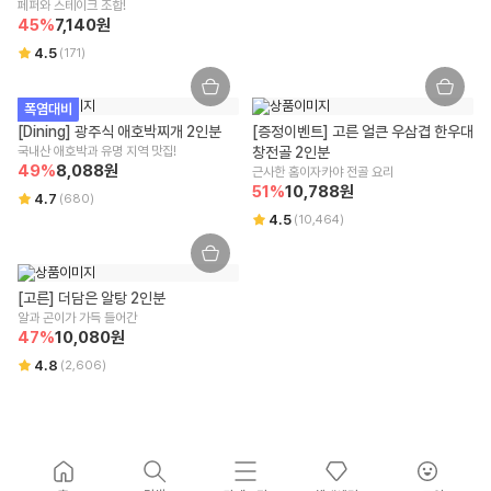
페퍼와 스테이크 조합!
45
%
7,140
원
4.5
(
171
)
폭염대비
[Dining] 광주식 애호박찌개 2인분
[증정이벤트] 고른 얼큰 우삼겹 한우대
국내산 애호박과 유명 지역 맛집!
창전골 2인분
49
%
8,088
원
근사한 홈이자카야 전골 요리
51
%
10,788
원
4.7
(
680
)
4.5
(
10,464
)
[고른] 더담은 알탕 2인분
알과 곤이가 가득 들어간 
47
%
10,080
원
4.8
(
2,606
)