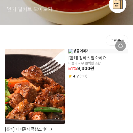
추천순
[홀키] 감바스 알 아히요
마늘과 새우 완벽한 조합.
51
%
9,300
원
4.7
(
119
)
[홀키] 페퍼갈릭 폭찹스테이크