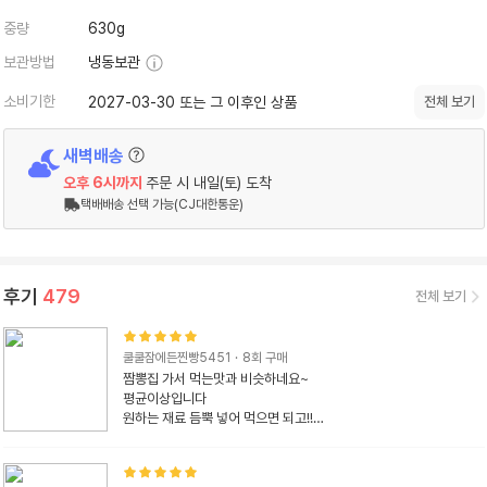
중량
630g
보관방법
냉동보관
소비기한
2027-03-30 또는 그 이후인 상품
전체 보기
새벽배송
오후 6시
까지
주문 시
내일(토) 도착
택배배송 선택 가능(CJ대한통운)
후기
479
전체 보기
쿨쿨잠에든찐빵5451
·
8
회 구매
짬뽕집 가서 먹는맛과 비슷하네요~

평균이상입니다

원하는 재료 듬뿍 넣어 먹으면 되고!!

국물양도 푸짐해서 밥말아

먹어도 되고!!
