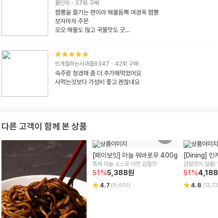
꿀단지
·
37
회 구매
그런데 면은 좀.. 흐느적거리는게..(물론 라면 줄은거 좋아하는 1인입
짬뽕을 즐기는 편이라 해물듬뿍 여경옥 짬뽕

니다만) 조금 아쉬웠어요~

보자마자 주문

오오 해물도 많고 국물맛도 굿

그래도 한밤중에 편하게 먹을수있는 짬뽕으론 추천합니다!
냉장고에 있는 청경채, 팽이버섯, 양파 첨가해서

요리는 간단하지만 푸짐한 점심 한끼 

맛나게 먹었어요

뜨개질하는사과즙9347
·
42
회 구매
재주문 하러갑니다
숙주랑 청경채 좀 더 추가해먹었어요

사먹는것보다 가성비 좋고 괜찮네요
다른 고객이 함께 본 상품
[페이보잇] 마늘 꿔바로우 400g
[Dining]
특제 마늘 소스로 더한 감칠맛
감칠맛이 일품!
51
%
5,388
원
51
%
4,18
4.7
4.8
(
9,601
)
(
12,7