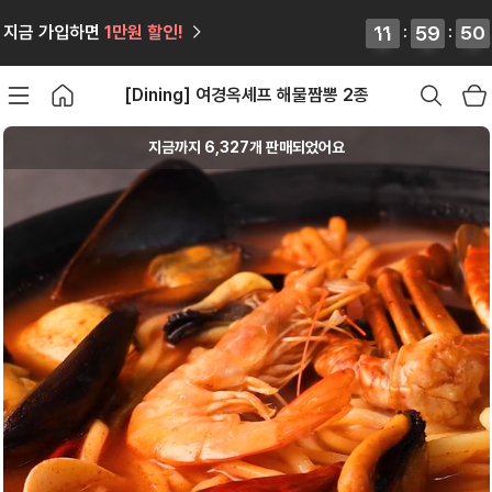
12
12
11
11
:
59
59
59
59
:
49
48
49
48
지금 가입하면
1만원
할인!
[Dining] 여경옥셰프 해물짬뽕 2종