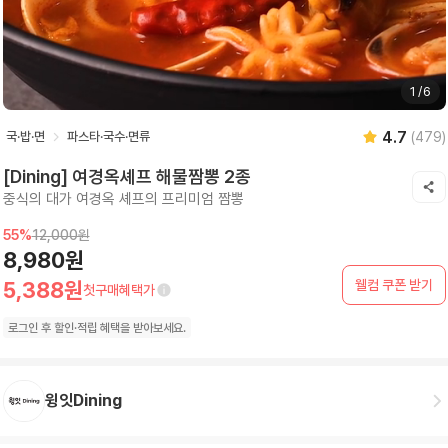
1
/
6
4.7
국·밥·면
파스타·국수·면류
(
479
)
[Dining] 여경옥셰프 해물짬뽕 2종
중식의 대가 여경옥 셰프의 프리미엄 짬뽕
55
%
12,000원
8,980원
웰컴 쿠폰 받기
5,388원
첫구매혜택가
로그인 후
할인·
적립 혜택을 받아보세요.
윙잇Dining