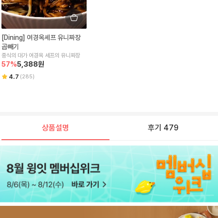
[Dining] 여경옥셰프 유니짜장 
곱빼기
중식의 대가 여경옥 셰프의 유니짜장 
57
%
5,388
원
4.7
(
285
)
상품설명
후기 479