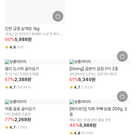
[고른] 들깨 토종순댓국
옥천 함흥냉면 2인분 (물/비빔)
전라도식 들깨 순댓국의 새로운 기준!
여름에는 역시 냉면! 취향대로 골라보세요
53
%
4,188
원
53
%
2,574
원
4.7
4.8
(
5,238
)
(
253
)
[페이보잇] 소곱창 / 한우대창구이 (참
[고른] 더담은 갈비탕
소스 증정)
프리미엄 소갈비가 가득 담긴
46
%
8,688
원
부담없이 즐기는 안주 대표주자
47
%
5,820
원
4.5
(
17,210
)
4.7
(
2,567
)
세트&패키지
말복대비
[페이보잇] 캠핑 요리 세트
[Dining] 고성 숯불향 양념 닭갈비 
닭꼬치, 오븐구이 치킨, 통모짜 떡마리
2~3인분
54
%
12,588
원
집 안 가득 퍼지는 맛집의 향기
54
%
5,940
원
4.6
(
17,295
)
4.6
(
4,663
)
[고른] 한우 사골 도가니탕
[Made] 모짜렐라 치즈왕돈까스 2개