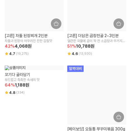
46
%
9,408
원
4.8
(
1,722
)
4.7
(
5,767
)
[고른] 더진한 갈비탕
[페이보잇] 직화 고추장 불고기
엄선한 소갈비에 진한 국물까지
불향 가득 혼술 안주 3분 완성
45
%
5,988
원
44
%
4,068
원
4.5
4.7
(
7,480
)
(
9,810
)
말복대비
[고른] 진한 추어탕
[페이보잇] 한끼 국밥 3종