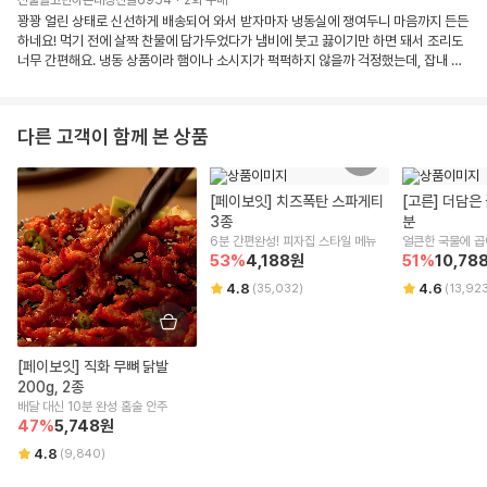
선물을고민하는대창전골6954
·
2
회 구매
재구매 의사 있습니다.
수 있다는 점이 가장 큰 장점인 것 같습니다. 바쁜 날이나 캠핑, 
꽝꽝 얼린 상태로 신선하게 배송되어 와서 받자마자 냉동실에 쟁여두니 마음까지 든든
주말 가족 식사 메뉴로도 강력 추천합니다.

하네요! 먹기 전에 살짝 찬물에 담가두었다가 냄비에 붓고 끓이기만 하면 돼서 조리도 
맛, 구성, 편리함까지 모두 만족스러웠고, 다음에는 여러 개 주
너무 간편해요. 냉동 상품이라 햄이나 소시지가 퍽퍽하지 않을까 걱정했는데, 잡내 하
문해서 냉동실에 쟁여두려고 합니다. 앞으로도 꾸준히 재구매
나 없이 탱글탱글한 식감이 살아있고 국물도 진해서 웬만한 전문점 부대찌개 부럽지 
할 것 같은, 오랜만에 정말 만족스러운 밀키트를 만났습니다. 적
극 추천드립니다!
다른 고객이 함께 본 상품
[페이보잇] 치즈폭탄 스파게티 
[고른] 더담은
3종
분
6분 간편완성! 피자집 스타일 메뉴
얼큰한 국물에 곱이
53
%
4,188
원
51
%
10,78
우거지가 가득! 
4.8
4.6
(
35,032
)
(
13,92
[페이보잇] 직화 무뼈 닭발 
200g, 2종
배달 대신 10분 완성 홈술 안주
47
%
5,748
원
4.8
(
9,840
)