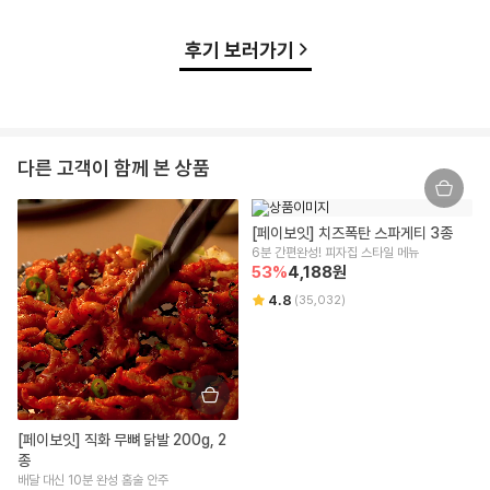
후기 보러가기
다른 고객이 함께 본 상품
[페이보잇] 치즈폭탄 스파게티 3종
6분 간편완성! 피자집 스타일 메뉴
53
%
4,188
원
4.8
(
35,032
)
[페이보잇] 직화 무뼈 닭발 200g, 2
종
배달 대신 10분 완성 홈술 안주