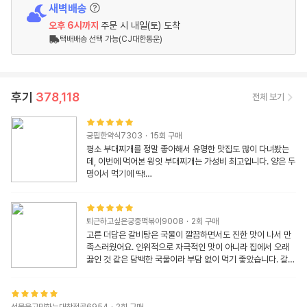
새벽배송
오후 6시
까지
주문 시
내일(토) 도착
택배배송 선택 가능(CJ대한통운)
후기
378,118
전체 보기
궁핍한약식7303
·
15
회 구매
평소 부대찌개를 정말 좋아해서 유명한 맛집도 많이 다녀봤는
데, 이번에 먹어본 윙잇 부대찌개는 가성비 최고입니다. 양은 두
명이서 먹기에 딱!

국물을 끓이기 시작하자마자 진한 육수 향이 올라오고, 한입 먹
는 순간 얼큰하면서도 깊고 진한 감칠맛이 느껴졌어요. 햄과 소
시지의 구성도 알차고, 국물에 재료들의 맛이 잘 어우러져 전문
퇴근하고싶은궁중떡볶이9008
·
2
회 구매
점에서 먹는 부대찌개 못지않은 만족감을 줬습니다.

고른 더담은 갈비탕은 국물이 깔끔하면서도 진한 맛이 나서 만
저는 집에 있던 스팸, 두부, 만두를 추가해서 끓였는데 정말 최
족스러웠어요. 인위적으로 자극적인 맛이 아니라 집에서 오래 
고의 선택이었습니다. 스팸이 국물의 풍미를 더 살려주고, 두부
끓인 것 같은 담백한 국물이라 부담 없이 먹기 좋았습니다. 갈비
는 국물을 듬뿍 머금어 부드러운 식감을 더해줬으며, 만두까지 
도 생각보다 넉넉하게 들어 있었고, 부드러워서 살이 잘 발라졌
넣으니 푸짐한 한 끼는 물론 외식이 전혀 부럽지 않은 완성도 높
어요. 파와 후추만 조금 더 넣어 끓이니 전문점 느낌이 나더라고
은 부대찌개가 되었어요.

요. 냉동실에 쟁여두고 간편하게 한 끼 해결하기 좋은 제품이라 
무엇보다 조리가 정말 간편해서 누구나 실패 없이 맛있게 만들 