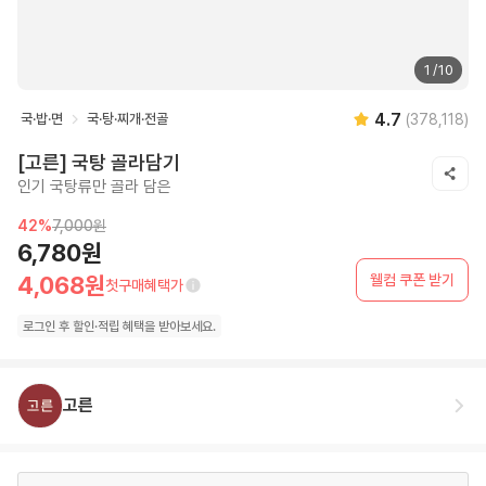
1
/
10
4.7
국·밥·면
국·탕·찌개·전골
(
378,118
)
[고른] 국탕 골라담기
인기 국탕류만 골라 담은
42
%
7,000원
6,780원
웰컴 쿠폰 받기
4,068원
첫구매혜택가
로그인 후
할인·
적립 혜택을 받아보세요.
고른