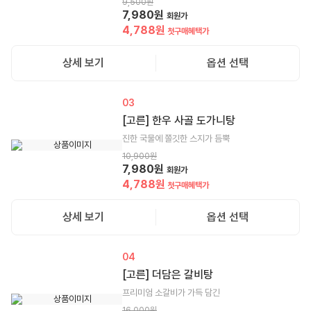
9,500
원
7,980
원
회원가
4,788
원
첫구매혜택가
상세 보기
옵션 선택
03
[고른] 한우 사골 도가니탕
진한 국물에 쫄깃한 스지가 듬뿍
10,900
원
7,980
원
회원가
4,788
원
첫구매혜택가
상세 보기
옵션 선택
04
[고른] 더담은 갈비탕
프리미엄 소갈비가 가득 담긴
16,000
원