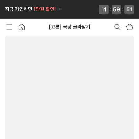
12
12
11
11
:
59
59
59
59
:
52
52
51
51
지금 가입하면
1만원
할인!
[고른] 국탕 골라담기