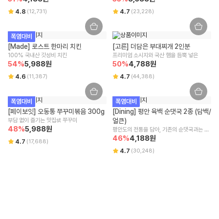
4.8
4.7
(
12,731
)
(
23,228
)
폭염대비
[Made] 로스트 한마리 치킨
[고른] 더담은 부대찌개 2인분
100% 국내산 갓성비 치킨
프리미엄 소시지와 국산 햄을 듬뿍 넣은
54
%
5,988
원
50
%
4,788
원
4.6
4.7
(
11,387
)
(
44,388
)
폭염대비
폭염대비
[페이보잇] 오동통 쭈꾸미볶음 300g
[Dining] 평안 육백 순댓국 2종 (담백/
부담 없이 즐기는 맛집st 쭈꾸미
얼큰)
48
%
5,988
원
평안도의 전통을 담아, 기존의 순댓국과는 비
교 불가!
46
%
4,188
원
4.7
(
17,688
)
4.7
(
30,248
)