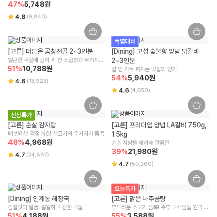
47
%
5,748
원
4.8
(
9,840
)
폭염대비
[고른] 더담은 곱창전골 2~3인분
[Dining] 고성 숯불향 양념 닭갈비 
얼큰한 국물에 곱이 꽉 찬 소곱창과 우거지가 
2~3인분
51
%
가득! 
10,788
원
집 안 가득 퍼지는 맛집의 향기
54
%
5,940
원
4.6
(
13,923
)
4.6
(
4,650
)
신상특가
[고른] 순살 감자탕
[고른] 프리미엄 양념 LA갈비 750g, 
뼈 발라낼 걱정 NO! 살코기와 우거지가 듬뿍
1.5kg
48
%
4,968
원
손수 지방을 제거해 깔끔한
39
%
21,980
원
4.7
(
24,867
)
4.7
(
50,260
)
오늘특가
[Dining] 인계동 해장국
[고른] 맑은 나주곰탕
감칠맛이 일품! 칼칼하고 진한 국물
부드러운 소고기 듬뿍! 주부 고객님들 원픽 제
51
%
4,188
원
55
품 
%
3,588
원