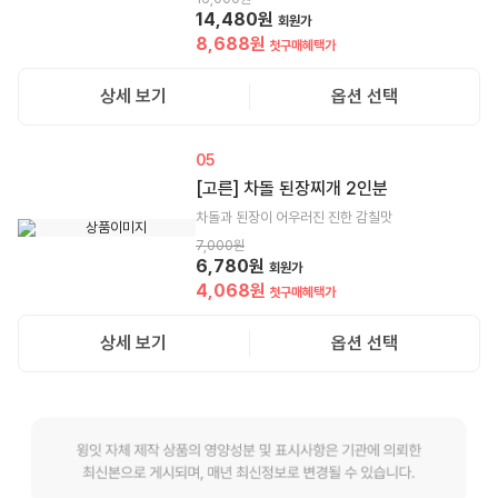
14,480
원
회원가
8,688
원
첫구매혜택가
상세 보기
옵션 선택
05
[고른] 차돌 된장찌개 2인분
차돌과 된장이 어우러진 진한 감칠맛
7,000
원
6,780
원
회원가
4,068
원
첫구매혜택가
상세 보기
옵션 선택