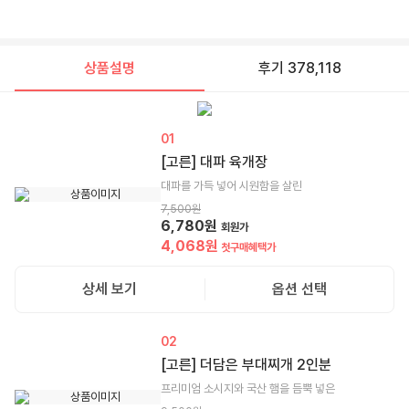
상품설명
후기 378,118
01
[고른] 대파 육개장
대파를 가득 넣어 시원함을 살린
7,500
원
6,780
원
회원가
4,068
원
첫구매혜택가
상세 보기
옵션 선택
02
[고른] 더담은 부대찌개 2인분
프리미엄 소시지와 국산 햄을 듬뿍 넣은