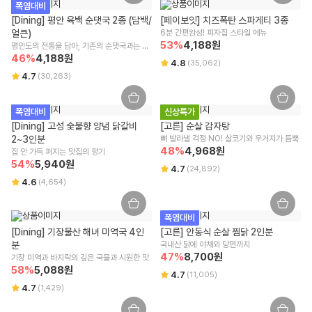
폭염대비
알레르기 유발물질 표시
리빙/실온 상품에 한 해 받으신 날부터 7일 이내 교환/반품이 가능하며, 윙
[Dining] 평안 육백 순댓국 2종 (담백/
[페이보잇] 치즈폭탄 스파게티 3종
잇 또는 위수탁 업체에 문의가 필요합니다.
상세페이지 하단 참고
얼큰)
6분 간편완성! 피자집 스타일 메뉴
사이즈/색상/옵션 등 단순 변심/주문 착오로 인한 교환/반품 비용은 고객
53
%
4,188
원
평안도의 전통을 담아, 기존의 순댓국과는 비
부담입니다.
교 불가!
46
%
4,188
원
4.8
(
35,062
)
단, 회수된 상품 상태에 따라 교환/반품 가능 여부가 달라질 수 있는 점 양
4.7
(
30,263
)
해 부탁드립니다.
구매 시 선택한 옵션과 수량 또는 프로모션 적용 여부에 따라 교환/반품 배
송비가 변경될 수 있습니다.
폭염대비
신상특가
교환/반품(왕복) 배송비 : 8,000원
[Dining] 고성 숯불향 양념 닭갈비 
[고른] 순살 감자탕
제주/도서산간 지역은 추가 운임이 발생할 수 있습니다.
2~3인분
뼈 발라낼 걱정 NO! 살코기와 우거지가 듬뿍
48
%
4,968
원
집 안 가득 퍼지는 맛집의 향기
주문/결제 취소 안내
54
%
5,940
원
4.7
(
24,892
)
4.6
(
4,654
)
주문 취소
주문 상태와 주문 마감 시간에 따라 취소 가능 여부가 달라지며, [배송준비
폭염대비
중] 상태에서는 상품 포장 및 출고 작업이 진행 중이므로 취소가 어려운 점
[Dining] 기장물산 해녀 미역국 4인
양해 부탁드립니다.
[고른] 안동식 순살 찜닭 2인분
분
주문 후 부분 취소/옵션/수량 변경은 어려우며 전체 취소 후 재주문이 필요
국내산 닭에 야채와 당면까지
47
%
8,700
원
기장 미역과 바지락의 깊은 국물과 시원한 맛
합니다.
58
%
5,088
원
결제 승인 취소/환불
4.7
(
11,005
)
4.7
결제 승인 취소 시 주문 금액으로 환불이 진행되며, 3영업일 내 결제사에
(
1,429
)
반영됩니다.