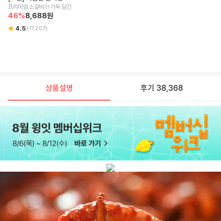
프리미엄 소갈비가 가득 담긴
46
%
8,688
원
4.5
(
17,207
)
상품설명
후기 38,368