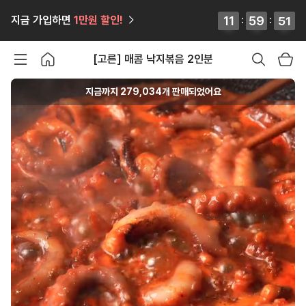
12
12
11
11
:
59
59
59
59
:
47
48
지금 가입하면
1만원
할인!
47
48
[고른] 매콤 낙지볶음 2인분