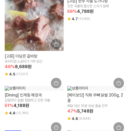
[고른] 한우 사골 도가니탕
을 요청하실 수 있습니다.
542-86-00304
500g
진한 국물에 쫄깃한 스지가 듬뿍
상품 불량/하자 등이 있을 경우, 문제를 확인할 수 있는 사진 촬영 후 고객
56
%
4,788
원
센터로 문의 부탁드립니다.
본점 주소
원재료명 및 함량(농수산물의 원산지 표시에 관한 법률에 따른 원산지 표시 포
수령 즉시 확인할 수 있는 문제(누락/파손/냉해 등)은 상품 수령일로부터 7
4.7
(
11,149
)
(08378) 서울 구로구 디지털로 306 대륭포스트타워2차, 712호
함)
일 이내 문의 시 도움을 드릴 수 있습니다.
교환/반품 불가 안내
상세페이지 하단 참고
통신판매업신고
신선/냉장/냉동식품은 단순 변심/주문 착오로 인한 교환/반품 신청이 어렵
2018-서울강남-03300
영양성분(식품위생법에 따른 영양성분 표시대상 식품에 한함)
습니다.
상품 수령한 날로부터 7일 경과할 경우 단순 변심으로 인한 교환/반품 신
상세페이지 하단 참고
유통전문판매업 주소
청이 어렵습니다.
[고른] 더담은 갈비탕
잘못된 보관 방법이나 고객님의 부주의 등으로 인한 오염, 파손, 변질된 경
서울특별시 강남구 테헤란로 423, 9층 9493호
유전자변형식품에 해당하는 경우의 표시
프리미엄 소갈비가 가득 담긴
우 교환/반품 신청이 어렵습니다.
해당사항 없음
46
%
8,688
원
고객님의 사용 또는 일부 소비에 의해 상품의 가치가 훼손된 경우 교환/반
전화번호
4.5
(
17,207
)
품 신청이 어렵습니다.
1599-3108
영유아식 또는 체중조절식품 등에 해당하는 경우 표시광고사전심의필 유무 및
고객님이 상품 포장을 개봉하여 사용 또는 설치 완료되어 상품의 가치가
부작용 발생 가능성
훼손된 경우 (단, 내용 확인을 위한 포장 개봉은 예외) 교환/반품 신청이 어
택배사
해당사항 없음
렵습니다.
[Dining] 인계동 해장국
CJ대한통운
[페이보잇] 직화 무뼈 닭발 200g, 2
시간 경과에 따라 상품 등의 가치가 현저히 감소하여 재판매가 불가능한
감칠맛이 일품! 칼칼하고 진한 국물
종
수입식품에 해당하는 경우 "식품위생법에 따른 수입신고를 필함"의 문구
경우 교환/반품 신청이 어렵습니다.
51
%
4,188
원
배달 대신 10분 완성 홈술 안주
해당사항 없음
구매한 상품의 구성품이 누락된 경우(세트 상품,
초특가상품
등 포함) 교
47
%
5,748
원
4.8
(
12,746
)
환/반품은 신청이 어렵습니다.
4.8
(
9,844
)
소비자상담 관련 전화번호
기타, 상품의 교환, 상품 결함 등의 보상은 소비자분쟁해결기준(공정거래
위원회 고시)에 의해 안내를 드립니다.
윙잇 고객센터 : 1599-3108
교환/반품 방법 안내