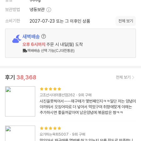
보관방법
냉동보관
소비기한
2027-07-23 또는 그 이후인 상품
전체 보기
새벽배송
오후 6시
까지
주문 시
내일(월) 도착
택배배송 선택 가능(CJ대한통운)
후기
38,368
전체 보기
고조선시대의풍선껌262
·
9
회 구매
사진을못찍어서ㅡㅡ재구매가 몇번째인지ㅋㅋ일단 저는 양념이 
아까워서 오징어따로 더 넣어서 먹었구여 취향에맞게 야채는 
추가하시면 좋을꺼같아여 남은양념에 볶음밥은 짱ㅋㅋ
요가하는육회5007
·
9
회 구매
맛있어서 재구매를 몇번째 하고 있는지 모를 정도로 만족합니