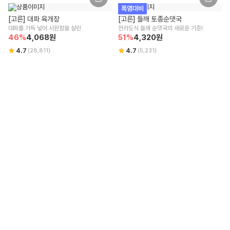
사용하신 적립금과 쿠폰의 복원은 적용된 혜택 조건에 따라 상이할 수 있
폭염대비
습니다.
[고른] 대파 육개장
[고른] 들깨 토종순댓국
환불은 결제사 정책에 따르며, 자세한 환불 사항은 결제사에 문의 부탁드
대파를 가득 넣어 시원함을 살린
전라도식 들깨 순댓국의 새로운 기준!
립니다.
46
%
4,068
원
51
%
4,320
원
4.7
4.7
(
28,811
)
(
5,231
)
배송
새벽배송/택배배송 : 주문금액
40,000원
이상 무료
배송 방식 및 회원에 따라 무료 배송 조건과 배송비가 상이할 수 있습니다.