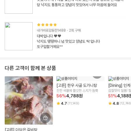
당 낙지도 통통하고 양념이 맛있어서 너무 마음에 들어요
내가바로감동란1488
·
2
회 구매
대박입니다 🧡🧡

낙지도 탱탱하니 넘 맛있고 양념도 딱 입니다 

또구입할거에요^^
다른 고객이 함께 본 상품
[고른] 한우 사골 도가니탕
[Dining] 
진한 국물에 쫄깃한 스지가 듬뿍
감칠맛이 일품! 
56
%
4,788
원
51
%
4,188
4.7
4.8
(
11,149
)
(
12,746
[고른] 더담은 갈비탕