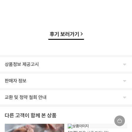
후기 보러가기
상품정보 제공고시
식품의 유형
판매자 정보
상세페이지 하단 참고
상호명
생산자 및 소재지(수입품의 경우 생산자, 수입자 및 제조국)
교환 및 청약 철회 안내
주식회사 윙잇
상세페이지 하단 참고
교환/반품 안내
대표
제조연월일, 유통기한 또는 소비기한
다른 고객이 함께 본 상품
임승진
제조일로부터 12개월
교환/반품 안내
상품이 표시 광고 내용과 다를 경우, 받으신 날부터 3개월 이내 교환/환불
사업자등록번호
포장단위별 용량(중량), 수량