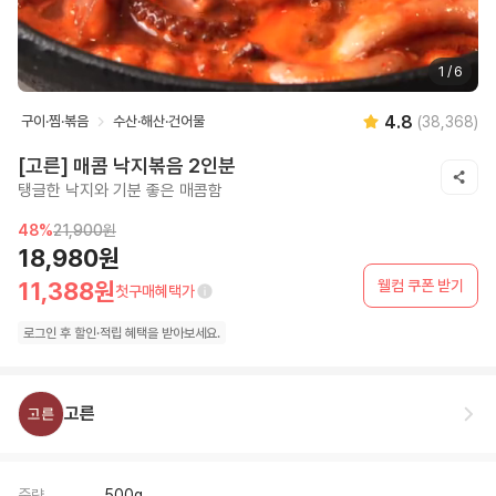
1
/
6
4.8
구이·찜·볶음
수산·해산·건어물
(
38,368
)
[고른] 매콤 낙지볶음 2인분
탱글한 낙지와 기분 좋은 매콤함
48
%
21,900원
18,980원
웰컴 쿠폰 받기
11,388원
첫구매혜택가
로그인 후
할인·
적립 혜택을 받아보세요.
고른
중량
500g