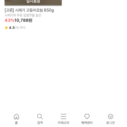
일시품절
[고른] 시래기 고등어조림 850g
시래기와 무로 감칠맛을 높인
43
%
10,788
원
4.5
(
6,191
)
홈
검색
카테고리
혜택센터
로그인