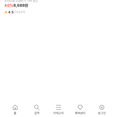
프리미엄 소갈비가 가득 담긴
46
%
8,688
원
4.5
(
17,207
)
홈
검색
카테고리
혜택센터
로그인