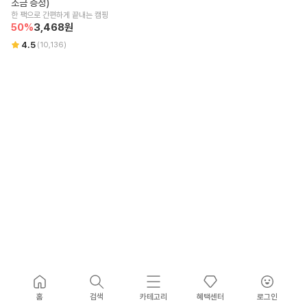
소금 증정)
한 팩으로 간편하게 끝내는 캠핑
50
%
3,468
원
4.5
(
10,136
)
홈
검색
카테고리
혜택센터
로그인