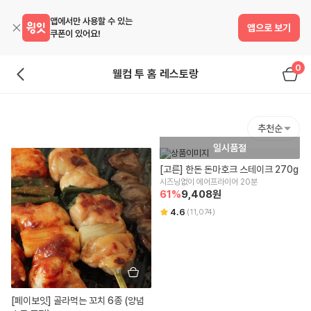
앱에서만 사용할 수 있는
앱으로 보기
쿠폰이 있어요!
0
웰컴 투 홈 레스토랑
추천순
일시품절
[고른] 한돈 돈마호크 스테이크 270g
시즈닝없이 에어프라이어 20분
61
%
9,408
원
4.6
(
11,074
)
[페이보잇] 골라먹는 꼬치 6종 (양념