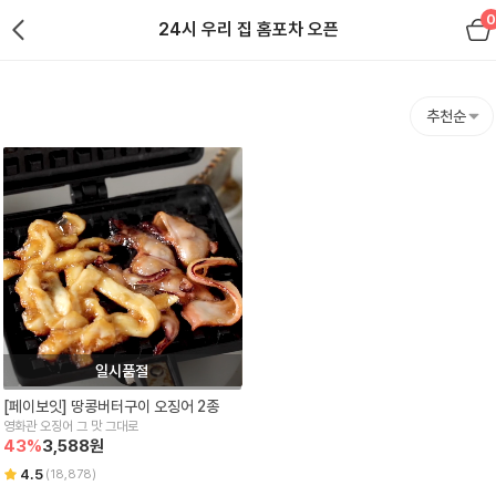
0
24시 우리 집 홈포차 오픈
추천순
일시품절
[페이보잇] 땅콩버터구이 오징어 2종
영화관 오징어 그 맛 그대로
43
%
3,588
원
4.5
(
18,878
)