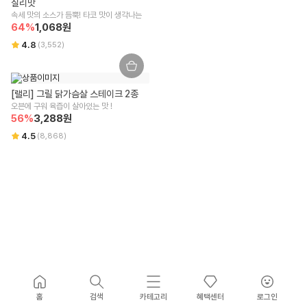
칠리맛
속세 맛의 소스가 듬뿍! 타코 맛이 생각나는 
64
%
1,068
원
4.8
(
3,552
)
[랠리] 그릴 닭가슴살 스테이크 2종
오븐에 구워 육즙이 살아있는 맛 !
56
%
3,288
원
4.5
(
8,868
)
홈
검색
카테고리
혜택센터
로그인