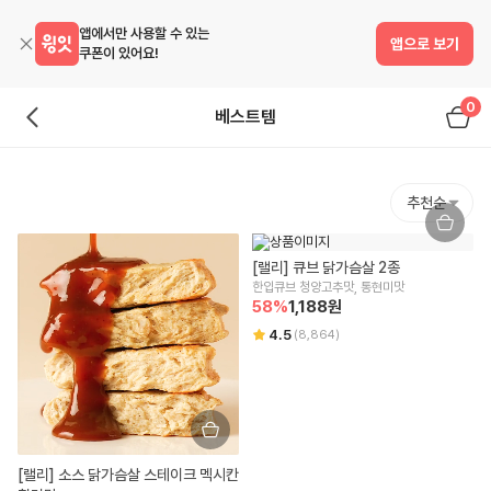
앱에서만 사용할 수 있는
앱으로 보기
쿠폰이 있어요!
0
베스트템
추천순
[랠리] 큐브 닭가슴살 2종
한입큐브 청양고추맛, 통현미맛
58
%
1,188
원
4.5
(
8,864
)
[랠리] 소스 닭가슴살 스테이크 멕시칸