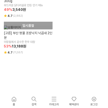
300g
부드러운 닭다리살로 만든 인기 메뉴
49
%
3,540
원
4.7
(
2,882
)
일시품절
[고른] 부산 명물 조방낙지 낙곱새 2인
분
마장동에서 공수한 한우 대창
53
%
13,188
원
4.7
(
11,557
)
홈
검색
카테고리
혜택센터
로그인