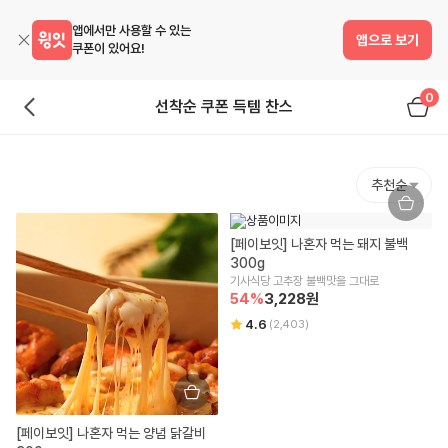
앱에서만 사용할 수 있는
앱으로 보기
쿠폰이 있어요!
0
선착순 쿠폰 득템 찬스
추천순
[페이보잇] 나혼자 먹는 돼지 불백 
300g
기사식당 고추장 불백맛을 그대로
54
%
3,228
원
4.6
(
2,403
)
[페이보잇] 나혼자 먹는 양념 닭갈비 