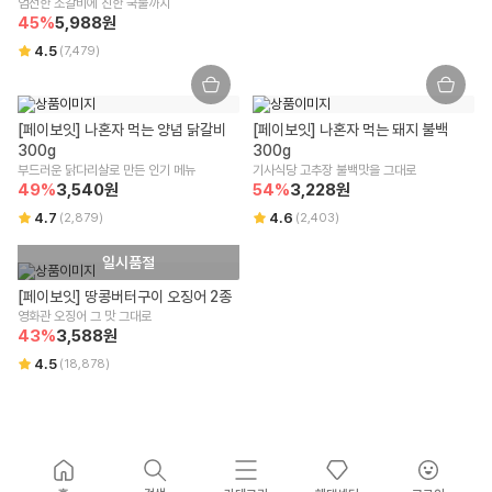
엄선한 소갈비에 진한 국물까지
45
%
5,988
원
4.5
(
7,479
)
[페이보잇] 나혼자 먹는 양념 닭갈비 
[페이보잇] 나혼자 먹는 돼지 불백 
300g
300g
부드러운 닭다리살로 만든 인기 메뉴
기사식당 고추장 불백맛을 그대로
49
%
3,540
원
54
%
3,228
원
4.7
4.6
(
2,879
)
(
2,403
)
일시품절
[페이보잇] 땅콩버터구이 오징어 2종
영화관 오징어 그 맛 그대로
43
%
3,588
원
4.5
(
18,878
)