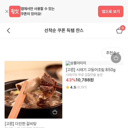
앱에서만 사용할 수 있는
앱으로 보기
쿠폰이 있어요!
0
선착순 쿠폰 득템 찬스
추천순
[고른] 시래기 고등어조림 850g
시래기와 무로 감칠맛을 높인
43
%
10,788
원
4.5
(
6,191
)
[고른] 더진한 갈비탕