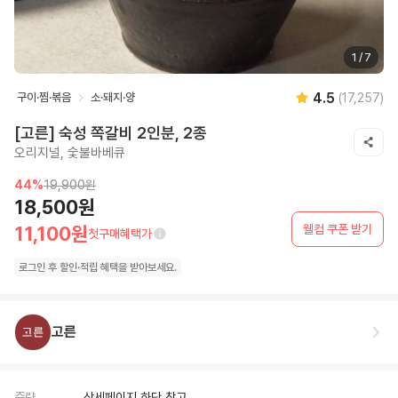
1
/
7
4.5
구이·찜·볶음
소·돼지·양
(
17,257
)
[고른] 숙성 쪽갈비 2인분, 2종
오리지널, 숯불바베큐
44
%
19,900원
18,500원
웰컴 쿠폰 받기
11,100원
첫구매혜택가
로그인 후
할인·
적립 혜택을 받아보세요.
고른
중량
상세페이지 하단 참고