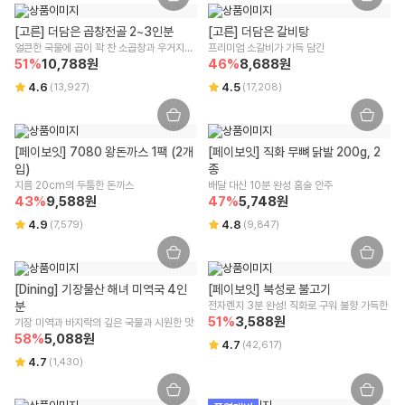
렵습니다.
CJ대한통운
시간 경과에 따라 상품 등의 가치가 현저히 감소하여 재판매가 불가능한
[고른] 더담은 곱창전골 2~3인분
[고른] 더담은 갈비탕
수입식품에 해당하는 경우 "식품위생법에 따른 수입신고를 필함"의 문구
경우 교환/반품 신청이 어렵습니다.
얼큰한 국물에 곱이 꽉 찬 소곱창과 우거지가 
프리미엄 소갈비가 가득 담긴
해당사항 없음
구매한 상품의 구성품이 누락된 경우(세트 상품,
초특가상품
등 포함) 교
51
%
가득! 
10,788
원
46
%
8,688
원
환/반품은 신청이 어렵습니다.
4.6
4.5
(
13,927
)
(
17,208
)
소비자상담 관련 전화번호
기타, 상품의 교환, 상품 결함 등의 보상은 소비자분쟁해결기준(공정거래
위원회 고시)에 의해 안내를 드립니다.
윙잇 고객센터 : 1599-3108
교환/반품 방법 안내
알레르기 유발물질 표시
리빙/실온 상품에 한 해 받으신 날부터 7일 이내 교환/반품이 가능하며, 윙
[페이보잇] 7080 왕돈까스 1팩 (2개
[페이보잇] 직화 무뼈 닭발 200g, 2
잇 또는 위수탁 업체에 문의가 필요합니다.
상세페이지 하단 참고
입)
종
사이즈/색상/옵션 등 단순 변심/주문 착오로 인한 교환/반품 비용은 고객
지름 20cm의 두툼한 돈까스
배달 대신 10분 완성 홈술 안주
부담입니다.
43
%
9,588
원
47
%
5,748
원
단, 회수된 상품 상태에 따라 교환/반품 가능 여부가 달라질 수 있는 점 양
4.9
4.8
(
7,579
)
(
9,847
)
해 부탁드립니다.
구매 시 선택한 옵션과 수량 또는 프로모션 적용 여부에 따라 교환/반품 배
송비가 변경될 수 있습니다.
교환/반품(왕복) 배송비 : 8,000원
[Dining] 기장물산 해녀 미역국 4인
[페이보잇] 북성로 불고기
제주/도서산간 지역은 추가 운임이 발생할 수 있습니다.
분
전자렌지 3분 완성! 직화로 구워 불향 가득한
51
%
3,588
원
기장 미역과 바지락의 깊은 국물과 시원한 맛
주문/결제 취소 안내
58
%
5,088
원
4.7
(
42,617
)
4.7
(
1,430
)
주문 취소
주문 상태와 주문 마감 시간에 따라 취소 가능 여부가 달라지며, [배송준비