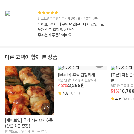
알고보면똑똑한이쑤시개6078
·
40
회 구매
에어프라이어에 구워 먹었는데 대박 맛있어요

두개 살껄 후회 했네요^^

무조건 재주문각이에요
다른 고객이 함께 본 상품
[Made] 후식 된장찌개
[고른] 더담은
3분 완성! 초가성비 된장찌개
분
43
%
2,268
원
얼큰한 국물에 곱이
51
%
10,78
우거지가 가득! 
4.8
(
1,716
)
4.6
(
13,92
[페이보잇] 골라먹는 꼬치 6종 
(양념소금 증정)
한 팩으로 간편하게 끝내는 캠핑