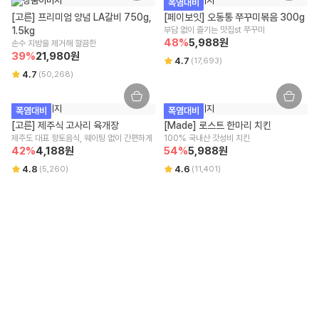
폭염대비
중] 상태에서는 상품 포장 및 출고 작업이 진행 중이므로 취소가 어려운 점
[고른] 프리미엄 양념 LA갈비 750g, 
양해 부탁드립니다.
[페이보잇] 오동통 쭈꾸미볶음 300g
1.5kg
주문 후 부분 취소/옵션/수량 변경은 어려우며 전체 취소 후 재주문이 필요
부담 없이 즐기는 맛집st 쭈꾸미
48
%
5,988
원
손수 지방을 제거해 깔끔한
합니다.
39
%
21,980
원
결제 승인 취소/환불
4.7
(
17,693
)
4.7
결제 승인 취소 시 주문 금액으로 환불이 진행되며, 3영업일 내 결제사에
(
50,268
)
반영됩니다.
사용하신 적립금과 쿠폰의 복원은 적용된 혜택 조건에 따라 상이할 수 있
폭염대비
폭염대비
습니다.
[고른] 제주식 고사리 육개장
[Made] 로스트 한마리 치킨
환불은 결제사 정책에 따르며, 자세한 환불 사항은 결제사에 문의 부탁드
제주도 대표 향토음식, 웨이팅 없이 간편하게
100% 국내산 갓성비 치킨
립니다.
42
%
4,188
원
54
%
5,988
원
4.8
4.6
(
5,260
)
(
11,401
)
배송
새벽배송/택배배송 : 주문금액
40,000원
이상 무료
배송 방식 및 회원에 따라 무료 배송 조건과 배송비가 상이할 수 있습니다.