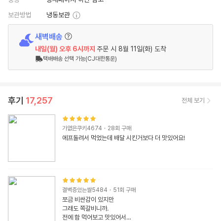
보관방법
냉동보관
새벽배송
내일(월)
오후 6시
까지
주문 시
8월 11일(화) 도착
택배배송 선택 가능(CJ대한통운)
후기
17,257
전체 보기
가엾은쿠키4674
·
28
회 구매
에프돌려서 먹었는데 배달 시킨거보다 더 맛있어요!
결벽증있는쌀5484
·
51
회 구매
쪼금 비싼감이 있지만

그래도 쪽갈비니까.

전에 함 먹어보고 맛있어서
