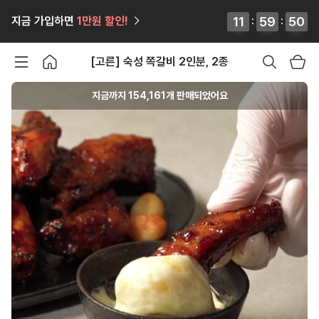
12
12
11
11
:
59
59
59
59
:
46
45
46
45
지금 가입하면
1만원
할인!
[고른] 숙성 쪽갈비 2인분, 2종