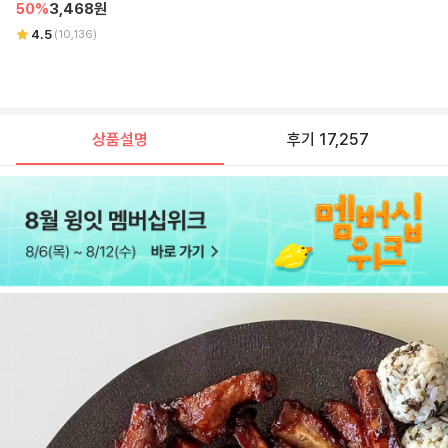
50
%
3,468
원
4.5
(
10,136
)
상품설명
후기 17,257