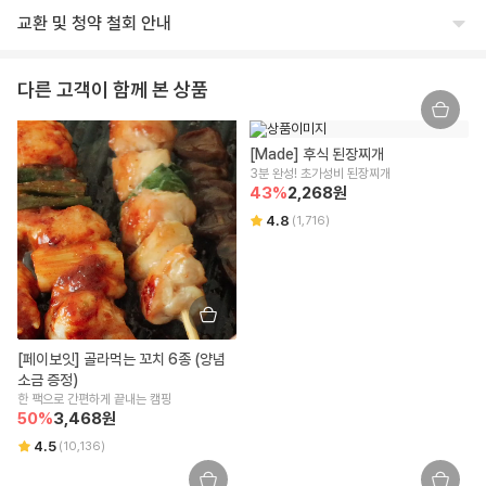
상호명
생산자 및 소재지(수입품의 경우 생산자, 수입자 및 제조국)
교환 및 청약 철회 안내
주식회사 윙잇
상세페이지 하단 참고
교환/반품 안내
대표
제조연월일, 유통기한 또는 소비기한
다른 고객이 함께 본 상품
임승진
제조일로부터 12개월
교환/반품 안내
상품이 표시 광고 내용과 다를 경우, 받으신 날부터 3개월 이내 교환/환불
사업자등록번호
포장단위별 용량(중량), 수량
[Made] 후식 된장찌개
을 요청하실 수 있습니다.
542-86-00304
상세페이지 하단 참고
3분 완성! 초가성비 된장찌개
상품 불량/하자 등이 있을 경우, 문제를 확인할 수 있는 사진 촬영 후 고객
43
%
2,268
원
센터로 문의 부탁드립니다.
본점 주소
원재료명 및 함량(농수산물의 원산지 표시에 관한 법률에 따른 원산지 표시 포
수령 즉시 확인할 수 있는 문제(누락/파손/냉해 등)은 상품 수령일로부터 7
4.8
(
1,716
)
(08378) 서울 구로구 디지털로 306 대륭포스트타워2차, 712호
함)
일 이내 문의 시 도움을 드릴 수 있습니다.
교환/반품 불가 안내
상세페이지 하단 참고
통신판매업신고
신선/냉장/냉동식품은 단순 변심/주문 착오로 인한 교환/반품 신청이 어렵
2018-서울강남-03300
영양성분(식품위생법에 따른 영양성분 표시대상 식품에 한함)
습니다.
상품 수령한 날로부터 7일 경과할 경우 단순 변심으로 인한 교환/반품 신
해당사항 없음
유통전문판매업 주소
청이 어렵습니다.
[페이보잇] 골라먹는 꼬치 6종 (양념
잘못된 보관 방법이나 고객님의 부주의 등으로 인한 오염, 파손, 변질된 경
서울특별시 강남구 테헤란로 423, 9층 9493호
유전자변형식품에 해당하는 경우의 표시
소금 증정)
우 교환/반품 신청이 어렵습니다.
해당사항 없음
한 팩으로 간편하게 끝내는 캠핑
고객님의 사용 또는 일부 소비에 의해 상품의 가치가 훼손된 경우 교환/반
전화번호
50
%
3,468
원
품 신청이 어렵습니다.
1599-3108
영유아식 또는 체중조절식품 등에 해당하는 경우 표시광고사전심의필 유무 및
4.5
(
10,136
)
고객님이 상품 포장을 개봉하여 사용 또는 설치 완료되어 상품의 가치가
부작용 발생 가능성
훼손된 경우 (단, 내용 확인을 위한 포장 개봉은 예외) 교환/반품 신청이 어
택배사
해당사항 없음