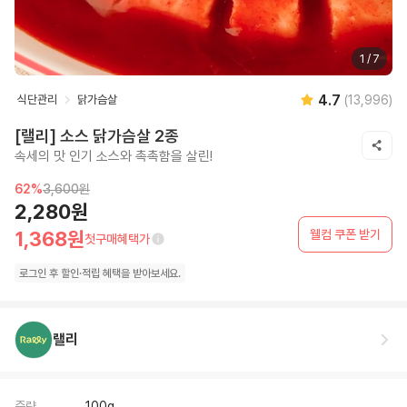
1
/
7
4.7
식단관리
닭가슴살
(
13,996
)
[랠리] 소스 닭가슴살 2종
속세의 맛 인기 소스와 촉촉함을 살린!
62
%
3,600원
2,280원
웰컴 쿠폰 받기
1,368원
첫구매혜택가
로그인 후
할인·
적립 혜택을 받아보세요.
랠리
중량
100g