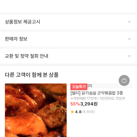
상품정보 제공고시
식품의 유형
판매자 정보
상세페이지 하단 참고
상호명
생산자 및 소재지(수입품의 경우 생산자, 수입자 및 제조국)
교환 및 청약 철회 안내
주식회사 윙잇
상세페이지 하단 참고
교환/반품 안내
대표
제조연월일, 유통기한 또는 소비기한
다른 고객이 함께 본 상품
임승진
제조일로부터 12개월
교환/반품 안내
오늘특가
상품이 표시 광고 내용과 다를 경우, 받으신 날부터 3개월 이내 교환/환불
사업자등록번호
포장단위별 용량(중량), 수량
[랠리] 닭가슴살 곤약볶음밥 3종
을 요청하실 수 있습니다.
542-86-00304
100g
누적판매량 17만개 ! 식단관리도 맛있게
상품 불량/하자 등이 있을 경우, 문제를 확인할 수 있는 사진 촬영 후 고객
55
%
3,294
원
센터로 문의 부탁드립니다.
본점 주소
원재료명 및 함량(농수산물의 원산지 표시에 관한 법률에 따른 원산지 표시 포
수령 즉시 확인할 수 있는 문제(누락/파손/냉해 등)은 상품 수령일로부터 7
4.8
(
4,658
)
(08378) 서울 구로구 디지털로 306 대륭포스트타워2차, 712호
함)
일 이내 문의 시 도움을 드릴 수 있습니다.
교환/반품 불가 안내
상세페이지 하단 참고
통신판매업신고
신선/냉장/냉동식품은 단순 변심/주문 착오로 인한 교환/반품 신청이 어렵
2018-서울강남-03300
영양성분(식품위생법에 따른 영양성분 표시대상 식품에 한함)
습니다.