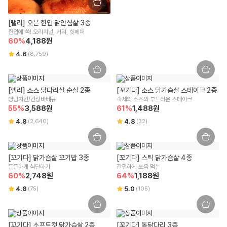
상품 수령한 날로부터 7일 경과할 경우 단순 변심으로 인한 교환/반품 신
상세페이지 하단 참고
유통전문판매업 주소
청이 어렵습니다.
[랠리] 오븐 한입 닭안심살 3종
잘못된 보관 방법이나 고객님의 부주의 등으로 인한 오염, 파손, 변질된 경
서울특별시 강남구 테헤란로 423, 9층 9493호
유전자변형식품에 해당하는 경우의 표시
한입에 쏙! 오리지널, 커리, 핫페퍼
우 교환/반품 신청이 어렵습니다.
해당사항 없음
60
%
4,188
원
고객님의 사용 또는 일부 소비에 의해 상품의 가치가 훼손된 경우 교환/반
전화번호
4.6
(
8,759
)
품 신청이 어렵습니다.
1599-3108
영유아식 또는 체중조절식품 등에 해당하는 경우 표시광고사전심의필 유무 및
고객님이 상품 포장을 개봉하여 사용 또는 설치 완료되어 상품의 가치가
부작용 발생 가능성
훼손된 경우 (단, 내용 확인을 위한 포장 개봉은 예외) 교환/반품 신청이 어
택배사
해당사항 없음
렵습니다.
[랠리] 소스 닭다리살 순살 2종
CJ대한통운
[꼬기다] 소스 닭가슴살 스테이크 2종
시간 경과에 따라 상품 등의 가치가 현저히 감소하여 재판매가 불가능한
양념치킨/간장바베큐 
속세의 소스와 부드러운 스테이크
수입식품에 해당하는 경우 "식품위생법에 따른 수입신고를 필함"의 문구
경우 교환/반품 신청이 어렵습니다.
55
%
3,588
원
61
%
1,488
원
해당사항 없음
구매한 상품의 구성품이 누락된 경우(세트 상품,
초특가상품
등 포함) 교
4.8
4.8
(
2,640
)
(
32
)
환/반품은 신청이 어렵습니다.
소비자상담 관련 전화번호
기타, 상품의 교환, 상품 결함 등의 보상은 소비자분쟁해결기준(공정거래
위원회 고시)에 의해 안내를 드립니다.
윙잇 고객센터 : 1599-3108
교환/반품 방법 안내
[꼬기다] 닭가슴살 꼬기밥 3종
[꼬기다] 스틱 닭가슴살 4종
알레르기 유발물질 표시
리빙/실온 상품에 한 해 받으신 날부터 7일 이내 교환/반품이 가능하며, 윙
든든하게 식단하기
간편하게 쏘옥 먹는
잇 또는 위수탁 업체에 문의가 필요합니다.
60
상세페이지 하단 참고
%
2,748
원
64
%
1,188
원
사이즈/색상/옵션 등 단순 변심/주문 착오로 인한 교환/반품 비용은 고객
4.8
5.0
(
75
)
(
105
)
부담입니다.
단, 회수된 상품 상태에 따라 교환/반품 가능 여부가 달라질 수 있는 점 양
해 부탁드립니다.
구매 시 선택한 옵션과 수량 또는 프로모션 적용 여부에 따라 교환/반품 배
[꼬기다] 소프트컷 닭가슴살 2종
[꼬기다] 통닭다리 3종