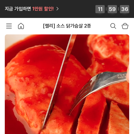
12
12
11
11
:
59
59
59
59
:
34
35
지금 가입하면
1만원
할인!
34
35
[랠리] 소스 닭가슴살 2종