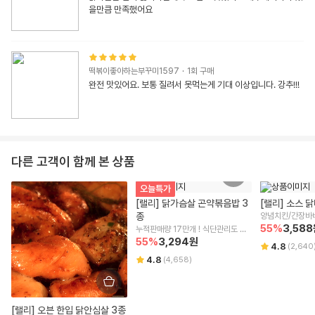
을만큼 만족했어요
떡볶이좋아하는부꾸미1597
·
1
회 구매
완전 맛있어요. 보통 질려서 못먹는게 기대 이상입니다. 강추!!!
다른 고객이 함께 본 상품
오늘특가
[랠리] 닭가슴살 곤약볶음밥 3
[랠리] 소스 
종
55
%
3,588
누적판매량 17만개 ! 식단관리도 맛
있게
55
%
3,294
원
4.8
(
2,640
4.8
(
4,658
)
[랠리] 오븐 한입 닭안심살 3종