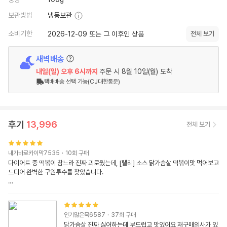
보관방법
냉동보관
소비기한
2026-12-09 또는 그 이후인 상품
전체 보기
새벽배송
내일(일)
오후 6시
까지
주문 시
8월 10일(월) 도착
택배배송 선택 가능(CJ대한통운)
후기
13,996
전체 보기
내가바로카이막7535
·
10
회 구매
다이어트 중 떡볶이 참느라 진짜 괴로웠는데, [랠리] 소스 닭가슴살 떡볶이맛 먹어보고 
드디어 완벽한 구원투수를 찾았습니다.

봉지를 뜯자마자 감도는 달콤매콤한 떡볶이 양념 향부터가 식욕을 제대로 자극하는데, 
소스만 시늉으로 묻혀놓은 게 아니라 양이 아주 넉넉하게 들어있어서 만족스러웠습니
다. 닭가슴살 속까지 소스가 촉촉하게 배어있는 데다 촉촉하고 부드러워서 퍽퍽함이 
인기많은묵6587
·
37
회 구매
전혀 없어요. 달달하면서도 끝 맛이 살짝 칼칼한 딱 맛있는 옛날 학교 앞 떡볶이 소스 
닭가슴살 진짜 싫어하는데 부드럽고 맛있어요 재구매의사가 있
맛이라 다이어트 중에 터지는 식탐과 입터짐을 싹 잡아줍니다.