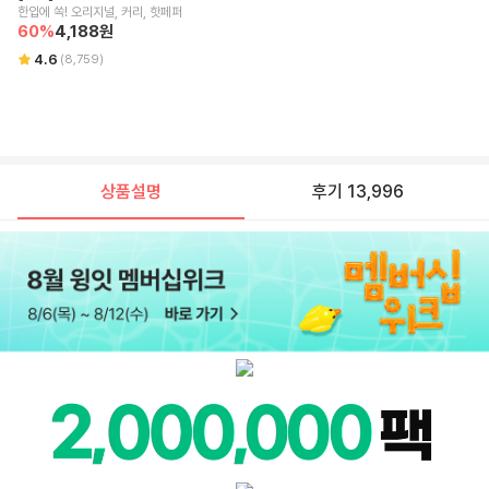
한입에 쏙! 오리지널, 커리, 핫페퍼
60
%
4,188
원
4.6
(
8,759
)
상품설명
후기 13,996