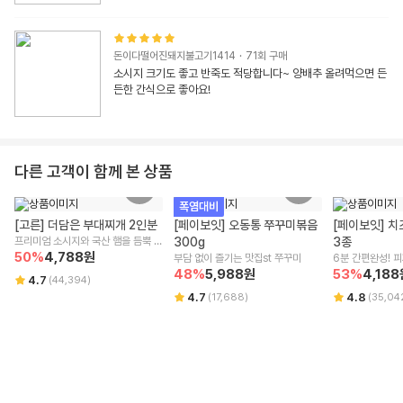
돈이다떨어진돼지불고기1414
·
71
회 구매
소시지 크기도 좋고 반죽도 적당합니다~ 양배추 올려먹으면 든
든한 간식으로 좋아요!
다른 고객이 함께 본 상품
폭염대비
[고른] 더담은 부대찌개 2인분
[페이보잇] 오동통 쭈꾸미볶음 
[페이보잇] 치
프리미엄 소시지와 국산 햄을 듬뿍 
300g
3종
넣은
50
%
4,788
원
부담 없이 즐기는 맛집st 쭈꾸미
6분 간편완성! 
48
%
5,988
원
53
%
4,188
4.7
(
44,394
)
4.7
4.8
(
17,688
)
(
35,04