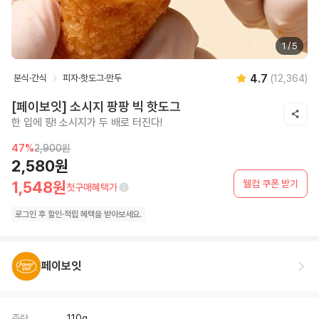
1
/
5
4.7
분식·간식
피자·핫도그·만두
(
12,364
)
[페이보잇] 소시지 팡팡 빅 핫도그
한 입에 팡! 소시지가 두 배로 터진다!
47
%
2,900원
2,580원
웰컴 쿠폰 받기
1,548원
첫구매혜택가
로그인 후
할인·
적립 혜택을 받아보세요.
페이보잇
중량
110g