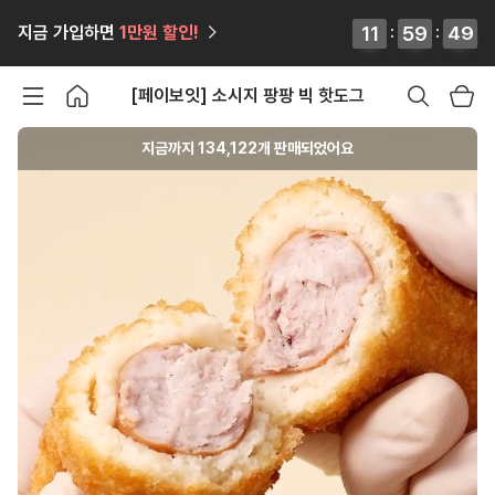
12
12
11
11
:
59
59
59
59
:
46
46
45
45
지금 가입하면
1만원
할인!
[페이보잇] 소시지 팡팡 빅 핫도그