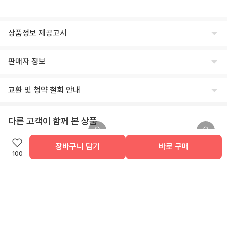
상품정보 제공고시
식품의 유형
판매자 정보
상세페이지 하단 상품고시 내 별도 표기
상호명
생산자 및 소재지(수입품의 경우 생산자, 수입자 및 제조국)
교환 및 청약 철회 안내
주식회사 윙잇
상세페이지 하단 상품고시 내 별도 표기
교환/반품 안내
대표
제조연월일, 유통기한 또는 소비기한
다른 고객이 함께 본 상품
임승진
제조일로 부터 12개월
교환/반품 안내
폭염대비
상품이 표시 광고 내용과 다를 경우, 받으신 날부터 3개월 이내 교환/환불
사업자등록번호
장바구니 담기
바로 구매
포장단위별 용량(중량), 수량
[고른] 더담은 부대찌개 2인분
[페이보잇] 오동통 쭈꾸미볶음 300g
을 요청하실 수 있습니다.
100
542-86-00304
110g
프리미엄 소시지와 국산 햄을 듬뿍 넣은
부담 없이 즐기는 맛집st 쭈꾸미
상품 불량/하자 등이 있을 경우, 문제를 확인할 수 있는 사진 촬영 후 고객
50
%
4,788
원
48
%
5,988
원
센터로 문의 부탁드립니다.
본점 주소
원재료명 및 함량(농수산물의 원산지 표시에 관한 법률에 따른 원산지 표시 포
수령 즉시 확인할 수 있는 문제(누락/파손/냉해 등)은 상품 수령일로부터 7
4.7
4.7
(
44,394
)
(
17,688
)
(08378) 서울 구로구 디지털로 306 대륭포스트타워2차, 712호
함)
일 이내 문의 시 도움을 드릴 수 있습니다.
교환/반품 불가 안내
상세페이지 하단 상품고시 내 별도 표기
통신판매업신고
신상특가
신선/냉장/냉동식품은 단순 변심/주문 착오로 인한 교환/반품 신청이 어렵
[페이보잇] 치즈폭탄 스파게티 3종
[고른] 순살 감자탕
2018-서울강남-03300
영양성분(식품위생법에 따른 영양성분 표시대상 식품에 한함)
습니다.