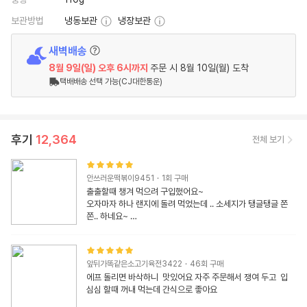
보관방법
냉동보관
냉장보관
새벽배송
8월 9일(일)
오후 6시
까지
주문 시
8월 10일(월) 도착
택배배송 선택 가능(CJ대한통운)
후기
12,364
전체 보기
안쓰러운떡볶이9451
·
1
회 구매
출출할때 챙겨 먹으려 구입했어요~ 

오자마자 하나 랜지에 돌려 먹었는데 .. 소세지가 탱글탱글 쫀
쫀.. 하네요~ 

재구매 의사 있습니다~ 
앞뒤가똑같은소고기육전3422
·
46
회 구매
에프 돌리면 바삭하니  맛있어요 자주 주문해서 쟁여 두고  입 
심심 할때 꺼내 먹는데 간식으로 좋아요 