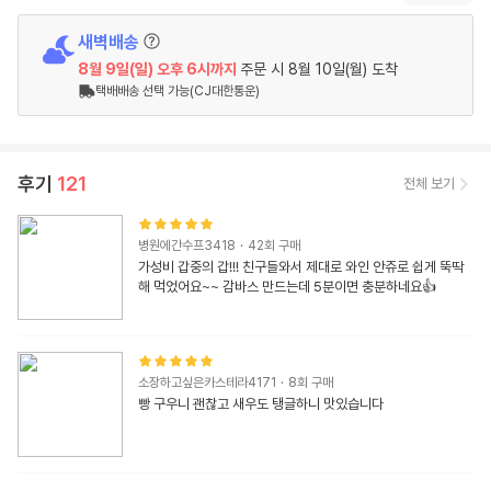
새벽배송
8월 9일(일)
오후 6시
까지
주문 시
8월 10일(월) 도착
택배배송 선택 가능(CJ대한통운)
후기
121
전체 보기
병원에간수프3418
·
42
회 구매
가성비 갑중의 갑!!! 친구들와서 제대로 와인 안쥬로 쉽게 뚝딱 
해 먹었어요~~ 감바스 만드는데 5분이면 충분하네요👍
소장하고싶은카스테라4171
·
8
회 구매
빵 구우니 괜찮고 새우도 탱글하니 맛있습니다