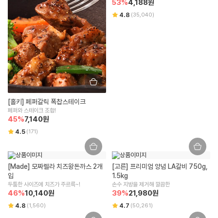
53
%
4,188
원
센터로 문의 부탁드립니다.
본점 주소
원재료명 및 함량(농수산물의 원산지 표시에 관한 법률에 따른 원산지 표시 포
수령 즉시 확인할 수 있는 문제(누락/파손/냉해 등)은 상품 수령일로부터 7
4.8
(
35,040
)
(08378) 서울 구로구 디지털로 306 대륭포스트타워2차, 712호
함)
일 이내 문의 시 도움을 드릴 수 있습니다.
교환/반품 불가 안내
상세페이지 하단 상품고시 내 별도 표기
통신판매업신고
신선/냉장/냉동식품은 단순 변심/주문 착오로 인한 교환/반품 신청이 어렵
2018-서울강남-03300
영양성분(식품위생법에 따른 영양성분 표시대상 식품에 한함)
습니다.
상품 수령한 날로부터 7일 경과할 경우 단순 변심으로 인한 교환/반품 신
해당사항 없음
유통전문판매업 주소
청이 어렵습니다.
잘못된 보관 방법이나 고객님의 부주의 등으로 인한 오염, 파손, 변질된 경
서울특별시 강남구 테헤란로 423, 9층 9493호
유전자변형식품에 해당하는 경우의 표시
우 교환/반품 신청이 어렵습니다.
해당사항 없음
고객님의 사용 또는 일부 소비에 의해 상품의 가치가 훼손된 경우 교환/반
전화번호
[홀키] 페퍼갈릭 폭찹스테이크
품 신청이 어렵습니다.
페퍼와 스테이크 조합!
1599-3108
영유아식 또는 체중조절식품 등에 해당하는 경우 표시광고사전심의필 유무 및
고객님이 상품 포장을 개봉하여 사용 또는 설치 완료되어 상품의 가치가
45
%
7,140
원
부작용 발생 가능성
훼손된 경우 (단, 내용 확인을 위한 포장 개봉은 예외) 교환/반품 신청이 어
택배사
4.5
(
171
)
해당사항 없음
렵습니다.
CJ대한통운
시간 경과에 따라 상품 등의 가치가 현저히 감소하여 재판매가 불가능한
수입식품에 해당하는 경우 "식품위생법에 따른 수입신고를 필함"의 문구
경우 교환/반품 신청이 어렵습니다.
식품위생법에 따른 수입신고를 필함
구매한 상품의 구성품이 누락된 경우(세트 상품,
초특가상품
등 포함) 교
[Made] 모짜렐라 치즈왕돈까스 2개
[고른] 프리미엄 양념 LA갈비 750g, 
환/반품은 신청이 어렵습니다.
입
1.5kg
소비자상담 관련 전화번호
기타, 상품의 교환, 상품 결함 등의 보상은 소비자분쟁해결기준(공정거래
두툼한 사이즈에 치즈가 주르륵~!
손수 지방을 제거해 깔끔한
위원회 고시)에 의해 안내를 드립니다.
46
%
10,140
원
39
%
21,980
원
윙잇 고객센터 : 1599-3108
교환/반품 방법 안내
4.8
4.7
(
1,560
)
(
50,261
)
알레르기 유발물질 표시
리빙/실온 상품에 한 해 받으신 날부터 7일 이내 교환/반품이 가능하며, 윙