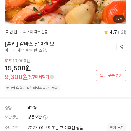
1
/
5
4.7
국·밥·면
파스타·국수·면류
(
121
)
[홀키] 감바스 알 아히요
마늘과 새우 완벽한 조합.
51
%
19,000원
15,500원
웰컴 쿠폰 받기
9,300원
첫구매혜택가
로그인 후
할인·
적립 혜택을 받아보세요.
중량
420g
보관방법
냉동보관
소비기한
2027-01-28 또는 그 이후인 상품
전체 보기