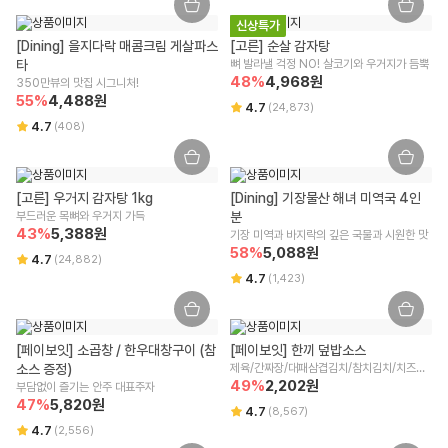
잇 또는 위수탁 업체에 문의가 필요합니다.
상세페이지 하단 상품고시 내 별도 표기
신상특가
사이즈/색상/옵션 등 단순 변심/주문 착오로 인한 교환/반품 비용은 고객
[Dining] 을지다락 매콤크림 게살파스
[고른] 순살 감자탕
부담입니다.
타
뼈 발라낼 걱정 NO! 살코기와 우거지가 듬뿍
단, 회수된 상품 상태에 따라 교환/반품 가능 여부가 달라질 수 있는 점 양
48
%
4,968
원
350만뷰의 맛집 시그니처!
해 부탁드립니다.
55
%
4,488
원
구매 시 선택한 옵션과 수량 또는 프로모션 적용 여부에 따라 교환/반품 배
4.7
(
24,873
)
송비가 변경될 수 있습니다.
4.7
(
408
)
교환/반품(왕복) 배송비 : 8,000원
제주/도서산간 지역은 추가 운임이 발생할 수 있습니다.
[고른] 우거지 감자탕 1kg
[Dining] 기장물산 해녀 미역국 4인
주문/결제 취소 안내
부드러운 목뼈와 우거지 가득
분
43
%
5,388
원
기장 미역과 바지락의 깊은 국물과 시원한 맛
주문 취소
58
%
5,088
원
4.7
(
24,882
)
주문 상태와 주문 마감 시간에 따라 취소 가능 여부가 달라지며, [배송준비
4.7
(
1,423
)
중] 상태에서는 상품 포장 및 출고 작업이 진행 중이므로 취소가 어려운 점
양해 부탁드립니다.
주문 후 부분 취소/옵션/수량 변경은 어려우며 전체 취소 후 재주문이 필요
합니다.
[페이보잇] 소곱창 / 한우대창구이 (참
[페이보잇] 한끼 덮밥소스
결제 승인 취소/환불
소스 증정)
제육/간짜장/대패삼겹김치/참치김치/치즈불
결제 승인 취소 시 주문 금액으로 환불이 진행되며, 3영업일 내 결제사에
닭
49
%
2,202
원
부담없이 즐기는 안주 대표주자
반영됩니다.
47
%
5,820
원
4.7
(
8,567
)
사용하신 적립금과 쿠폰의 복원은 적용된 혜택 조건에 따라 상이할 수 있
4.7
(
2,556
)
습니다.