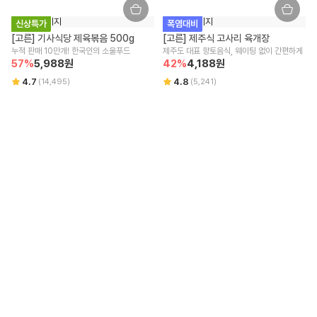
환불은 결제사 정책에 따르며, 자세한 환불 사항은 결제사에 문의 부탁드
립니다.
신상특가
폭염대비
[고른] 기사식당 제육볶음 500g
[고른] 제주식 고사리 육개장
배송
누적 판매 10만개! 한국인의 소울푸드
제주도 대표 향토음식, 웨이팅 없이 간편하게
57
%
5,988
원
42
%
4,188
원
새벽배송/택배배송 : 주문금액
40,000원
이상 무료
배송 방식 및 회원에 따라 무료 배송 조건과 배송비가 상이할 수 있습니다.
4.7
4.8
(
14,495
)
(
5,241
)