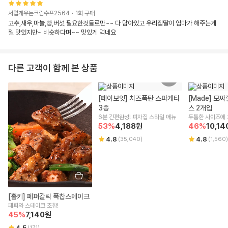
서럽게우는크림수프2564
·
1
회 구매
고추,새우,마늘,빵,버섯 필요한것들로만~~ 다 담아있고 우리집딸이 엄마가 해주는게 
젤 맛있지만~ 비슷하다며~~ 맛있게 먹네요
다른 고객이 함께 본 상품
[페이보잇] 치즈폭탄 스파게티 
[Made] 모
3종
스 2개입
6분 간편완성! 피자집 스타일 메뉴
두툼한 사이즈에 
53
%
4,188
원
46
%
10,14
4.8
4.8
(
35,040
)
(
1,560
)
[홀키] 페퍼갈릭 폭찹스테이크
페퍼와 스테이크 조합!
45
%
7,140
원
4.5
(
171
)