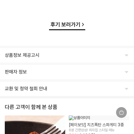
후기 보러가기
상품정보 제공고시
식품의 유형
판매자 정보
상세페이지 하단 상품고시 내 별도 표기
상호명
생산자 및 소재지(수입품의 경우 생산자, 수입자 및 제조국)
교환 및 청약 철회 안내
주식회사 윙잇
상세페이지 하단 상품고시 내 별도 표기
교환/반품 안내
대표
제조연월일, 유통기한 또는 소비기한
다른 고객이 함께 본 상품
임승진
제조일로 부터 12개월
교환/반품 안내
상품이 표시 광고 내용과 다를 경우, 받으신 날부터 3개월 이내 교환/환불
사업자등록번호
포장단위별 용량(중량), 수량
[페이보잇] 치즈폭탄 스파게티 3종
을 요청하실 수 있습니다.
542-86-00304
420g
6분 간편완성! 피자집 스타일 메뉴
상품 불량/하자 등이 있을 경우, 문제를 확인할 수 있는 사진 촬영 후 고객