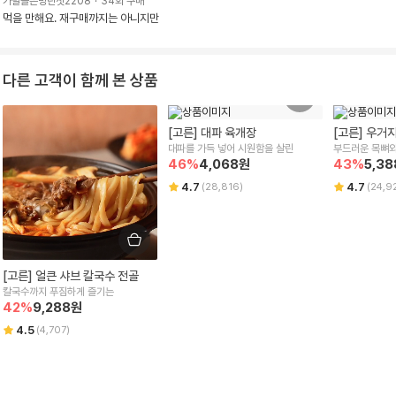
가발을쓴명란젓2208
·
34
회 구매
먹을 만해요. 재구매까지는 아니지만
다른 고객이 함께 본 상품
[고른] 대파 육개장
[고른] 우거지
대파를 가득 넣어 시원함을 살린
부드러운 목뼈와
46
%
4,068
원
43
%
5,38
4.7
4.7
(
28,816
)
(
24,9
[고른] 얼큰 샤브 칼국수 전골
칼국수까지 푸짐하게 즐기는
42
%
9,288
원
4.5
(
4,707
)