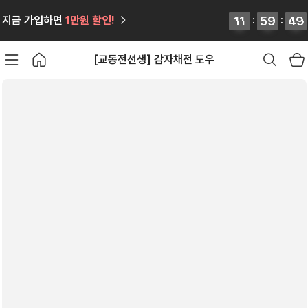
12
12
11
11
:
59
59
59
59
:
49
48
49
48
지금 가입하면
1만원
할인!
[교동전선생] 감자채전 도우