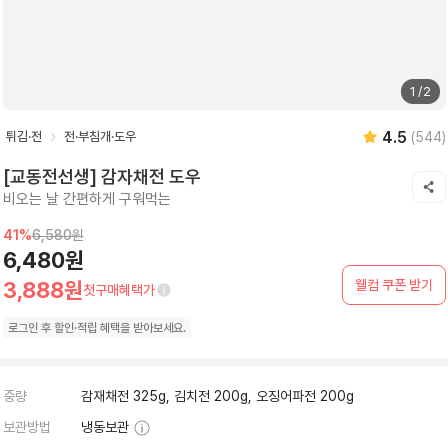
1
/
2
4.5
튀김·전
전·부침개·도우
(
544
)
[교동전선생] 감자채전 도우
비오는 날 간편하게 구워먹는
41
%
6,580원
6,480원
웰컴 쿠폰 받기
3,888원
첫구매혜택가
로그인 후
할인·
적립 혜택을 받아보세요.
중량
감재채전 325g, 김치전 200g, 오징어파전 200g
보관방법
냉동보관