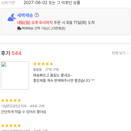
소비기한
2027-06-02 또는 그 이후인 상품
새벽배송
내일(월)
오후 6시
까지
주문 시
8월 11일(화) 도착
택배배송 선택 가능(CJ대한통운)
후기
544
전체 보기
돌돌돌
·
17
회 구매
배송빠르고 품질도 좋네요~

좋은제품 계속 판매해주시면 좋겠습니다 ^^
가냘픈프로틴2109
·
48
회 구매
간단하게 먹을 수 있어서 좋아요