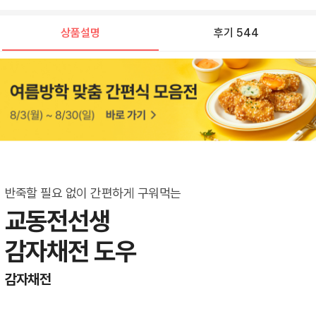
상품설명
후기 544
반죽할 필요 없이 간편하게 구워먹는
교동전선생

상
감자채전 도우
품
감자채전
옵
명: 
션 