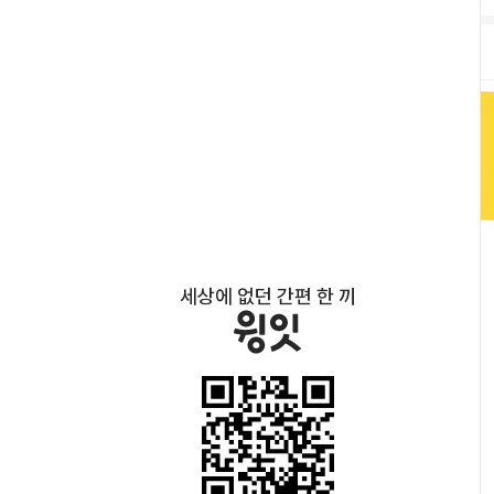
상
품 
설
명
세상에 없던 간편 한 끼