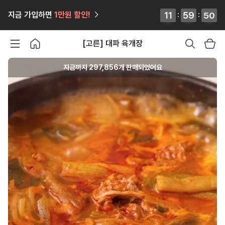
12
12
11
11
:
59
59
59
59
:
44
44
45
45
지금 가입하면
1만원
할인!
[고른] 대파 육개장