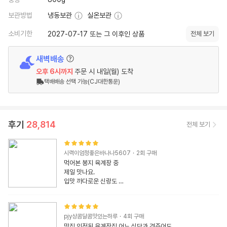
보관방법
냉동보관
실온보관
소비기한
2027-07-17 또는 그 이후인 상품
전체 보기
새벽배송
오후 6시
까지
주문 시
내일(월) 도착
택배배송 선택 가능(CJ대한통운)
후기
28,814
전체 보기
시력이엄청좋은바나나5607
·
2
회 구매
먹어본 봉지 육계장 중 

제일 맛나요.

입맛 까다로운 신랑도 

다 먹고 나니 찾아서 

이번엔 세트로 주문합니다.

육계장 집에서 해도 이맛이 잘 안나는데

pjy상콤달콤맛있는하루
·
4
회 구매
가격도 좋고 자주 이용할께요!!
맛집 인정된 육계장집 어느 식당과 견주어도
