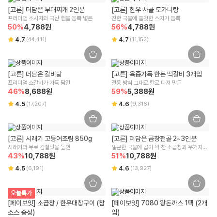
상품이 표시 광고 내용과 다를 경우, 받으신 날부터 3개월 이내 교환/환불
사업자등록번호
포장단위별 용량(중량), 수량
[고른] 더담은 부대찌개 2인분
[고른] 한우 사골 도가니탕
을 요청하실 수 있습니다.
542-86-00304
800g
프리미엄 소시지와 국산 햄을 듬뿍 넣은
진한 국물에 쫄깃한 스지가 듬뿍
상품 불량/하자 등이 있을 경우, 문제를 확인할 수 있는 사진 촬영 후 고객
50
%
4,788
원
56
%
4,788
원
센터로 문의 부탁드립니다.
본점 주소
원재료명 및 함량(농수산물의 원산지 표시에 관한 법률에 따른 원산지 표시 포
수령 즉시 확인할 수 있는 문제(누락/파손/냉해 등)은 상품 수령일로부터 7
4.7
4.7
(
44,411
)
(
11,152
)
(08378) 서울 구로구 디지털로 306 대륭포스트타워2차, 712호
함)
일 이내 문의 시 도움을 드릴 수 있습니다.
교환/반품 불가 안내
상세페이지 하단 참고
통신판매업신고
신선/냉장/냉동식품은 단순 변심/주문 착오로 인한 교환/반품 신청이 어렵
[고른] 더담은 갈비탕
[고른] 육즙가득 한돈 떡갈비 3개입
2018-서울강남-03300
영양성분(식품위생법에 따른 영양성분 표시대상 식품에 한함)
습니다.
프리미엄 소갈비가 가득 담긴
전통 방식 그대로 칼로 다져 만든
상품 수령한 날로부터 7일 경과할 경우 단순 변심으로 인한 교환/반품 신
상세페이지 하단 참고
46
%
8,688
원
59
%
5,388
원
유통전문판매업 주소
청이 어렵습니다.
4.5
4.6
(
17,207
)
(
9,316
)
잘못된 보관 방법이나 고객님의 부주의 등으로 인한 오염, 파손, 변질된 경
서울특별시 강남구 테헤란로 423, 9층 9493호
유전자변형식품에 해당하는 경우의 표시
우 교환/반품 신청이 어렵습니다.
해당사항 없음
고객님의 사용 또는 일부 소비에 의해 상품의 가치가 훼손된 경우 교환/반
전화번호
품 신청이 어렵습니다.
1599-3108
영유아식 또는 체중조절식품 등에 해당하는 경우 표시광고사전심의필 유무 및
[고른] 시래기 고등어조림 850g
[고른] 더담은 곱창전골 2~3인분
고객님이 상품 포장을 개봉하여 사용 또는 설치 완료되어 상품의 가치가
부작용 발생 가능성
시래기와 무로 감칠맛을 높인
얼큰한 국물에 곱이 꽉 찬 소곱창과 우거지가 
훼손된 경우 (단, 내용 확인을 위한 포장 개봉은 예외) 교환/반품 신청이 어
택배사
43
%
10,788
원
51
%
가득! 
10,788
원
해당사항 없음
렵습니다.
CJ대한통운
4.5
4.6
(
6,191
)
(
13,927
)
시간 경과에 따라 상품 등의 가치가 현저히 감소하여 재판매가 불가능한
수입식품에 해당하는 경우 "식품위생법에 따른 수입신고를 필함"의 문구
경우 교환/반품 신청이 어렵습니다.
해당사항 없음
구매한 상품의 구성품이 누락된 경우(세트 상품,
초특가상품
등 포함) 교
오늘특가
환/반품은 신청이 어렵습니다.
[페이보잇] 소곱창 / 한우대창구이 (참
[페이보잇] 7080 왕돈까스 1팩 (2개
소비자상담 관련 전화번호
기타, 상품의 교환, 상품 결함 등의 보상은 소비자분쟁해결기준(공정거래
소스 증정)
입)
위원회 고시)에 의해 안내를 드립니다.