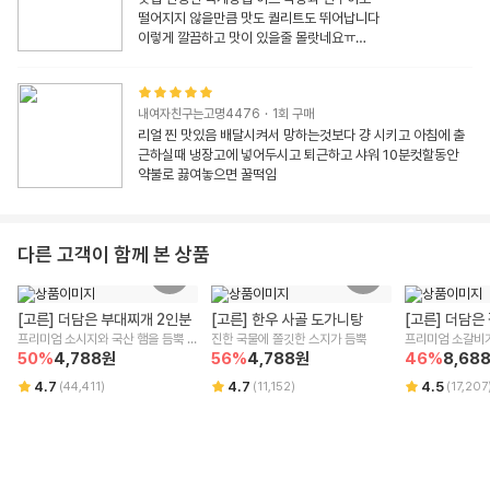
떨어지지 않을만큼 맛도 퀄리트도 뛰어납니다

이렇게 깔끔하고 맛이 있을줄 몰랏네요ㅠ

정말 윙잇 사이트를 알고 난후...

밥하는 시간이 즐겁고 넘 편해졋어요^^

밀키트 하나가 이렇게 사람을 감동시키는지

내여자친구는고명4476
·
1
회 구매
놀랍습니다 덕분에 저희 가족들도 건강하고

리얼 찐 맛있음 배달시켜서 망하는것보다 걍 시키고 아침에 출
맛있는 음식들 접하며 오늘도 엄지척👍 

근하실때 냉장고에 넣어두시고 퇴근하고 샤워 10분컷할동안 
후기글을 작성하지 않을수가 없네요

약불로 끓여놓으면 꿀떡임
계속해서 고급지고 맛있는 깔끔한 음식들

마니 마니 올려주시길 바래봅니다!!
다른 고객이 함께 본 상품
[고른] 더담은 부대찌개 2인분
[고른] 한우 사골 도가니탕
[고른] 더담은
프리미엄 소시지와 국산 햄을 듬뿍 
진한 국물에 쫄깃한 스지가 듬뿍
프리미엄 소갈비가
넣은
50
%
4,788
원
56
%
4,788
원
46
%
8,68
4.7
4.7
4.5
(
44,411
)
(
11,152
)
(
17,207