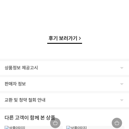
후기 보러가기
상품정보 제공고시
식품의 유형
판매자 정보
상세페이지 하단 참고
상호명
생산자 및 소재지(수입품의 경우 생산자, 수입자 및 제조국)
교환 및 청약 철회 안내
주식회사 윙잇
상세페이지 하단 참고
교환/반품 안내
대표
제조연월일, 유통기한 또는 소비기한
다른 고객이 함께 본 상품
임승진
제조일로부터 12개월
교환/반품 안내