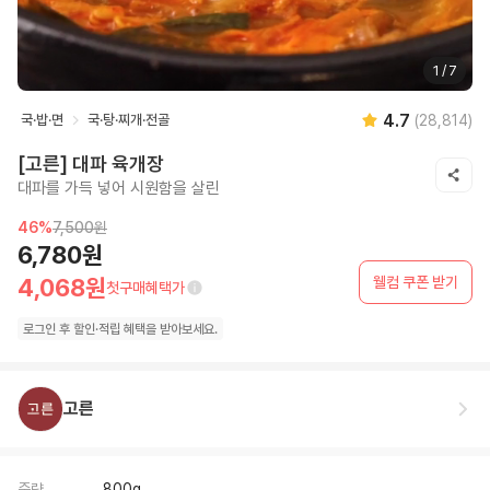
1
/
7
4.7
국·밥·면
국·탕·찌개·전골
(
28,814
)
[고른] 대파 육개장
대파를 가득 넣어 시원함을 살린
46
%
7,500원
6,780원
웰컴 쿠폰 받기
4,068원
첫구매혜택가
로그인 후
할인·
적립 혜택을 받아보세요.
고른
중량
800g