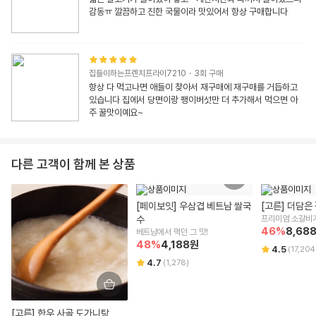
감동ㅠ 깔끔하고 진한 국물이라 맛있어서 항상 구매합니다
집들이하는프렌치프라이7210
·
3
회 구매
항상 다 먹고나면 애들이 찾아서 재구매에 재구매를 거듭하고 
있습니다 집에서 당면이랑 팽이버섯만 더 추가해서 먹으면 아
주 꿀맛이예요~
다른 고객이 함께 본 상품
[페이보잇] 우삼겹 베트남 쌀국
[고른] 더담은
수
프리미엄 소갈비가
46
%
8,68
베트남에서 먹던 그 맛!
48
%
4,188
원
4.5
(
17,204
4.7
(
1,278
)
[고른] 한우 사골 도가니탕