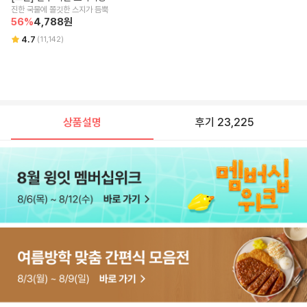
진한 국물에 쫄깃한 스지가 듬뿍
56
%
4,788
원
4.7
(
11,142
)
상품설명
후기 23,225