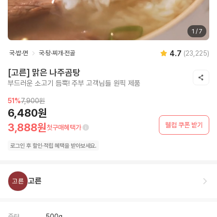
1
/
7
4.7
국·밥·면
국·탕·찌개·전골
(
23,225
)
[고른] 맑은 나주곰탕
부드러운 소고기 듬뿍! 주부 고객님들 원픽 제품
51
%
7,900원
6,480원
웰컴 쿠폰 받기
3,888원
첫구매혜택가
로그인 후
할인·
적립 혜택을 받아보세요.
고른
중량
500g