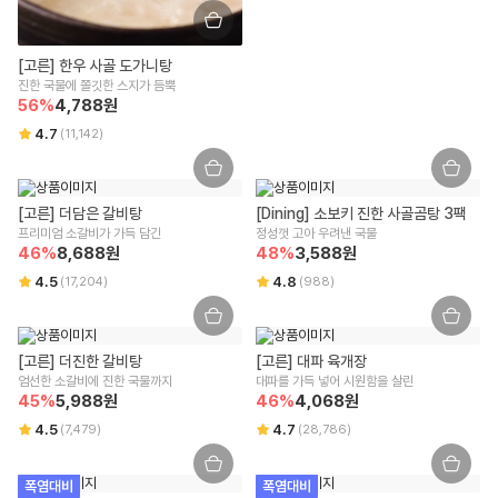
2018-서울강남-03300
영양성분(식품위생법에 따른 영양성분 표시대상 식품에 한함)
습니다.
상품 수령한 날로부터 7일 경과할 경우 단순 변심으로 인한 교환/반품 신
상세페이지 하단 참고
유통전문판매업 주소
청이 어렵습니다.
[고른] 한우 사골 도가니탕
잘못된 보관 방법이나 고객님의 부주의 등으로 인한 오염, 파손, 변질된 경
서울특별시 강남구 테헤란로 423, 9층 9493호
유전자변형식품에 해당하는 경우의 표시
진한 국물에 쫄깃한 스지가 듬뿍
우 교환/반품 신청이 어렵습니다.
해당사항 없음
56
%
4,788
원
고객님의 사용 또는 일부 소비에 의해 상품의 가치가 훼손된 경우 교환/반
전화번호
4.7
(
11,142
)
품 신청이 어렵습니다.
1599-3108
영유아식 또는 체중조절식품 등에 해당하는 경우 표시광고사전심의필 유무 및
고객님이 상품 포장을 개봉하여 사용 또는 설치 완료되어 상품의 가치가
부작용 발생 가능성
훼손된 경우 (단, 내용 확인을 위한 포장 개봉은 예외) 교환/반품 신청이 어
택배사
해당사항 없음
렵습니다.
[고른] 더담은 갈비탕
CJ대한통운
[Dining] 소보키 진한 사골곰탕 3팩
시간 경과에 따라 상품 등의 가치가 현저히 감소하여 재판매가 불가능한
프리미엄 소갈비가 가득 담긴
정성껏 고아 우려낸 국물
수입식품에 해당하는 경우 "식품위생법에 따른 수입신고를 필함"의 문구
경우 교환/반품 신청이 어렵습니다.
46
%
8,688
원
48
%
3,588
원
해당사항 없음
구매한 상품의 구성품이 누락된 경우(세트 상품,
초특가상품
등 포함) 교
4.5
4.8
(
17,204
)
(
988
)
환/반품은 신청이 어렵습니다.
소비자상담 관련 전화번호
기타, 상품의 교환, 상품 결함 등의 보상은 소비자분쟁해결기준(공정거래
위원회 고시)에 의해 안내를 드립니다.
윙잇 고객센터 : 1599-3108
교환/반품 방법 안내
[고른] 더진한 갈비탕
[고른] 대파 육개장
알레르기 유발물질 표시
리빙/실온 상품에 한 해 받으신 날부터 7일 이내 교환/반품이 가능하며, 윙
엄선한 소갈비에 진한 국물까지
대파를 가득 넣어 시원함을 살린
잇 또는 위수탁 업체에 문의가 필요합니다.
45
상세페이지 하단 참고
%
5,988
원
46
%
4,068
원
사이즈/색상/옵션 등 단순 변심/주문 착오로 인한 교환/반품 비용은 고객
4.5
4.7
(
7,479
)
(
28,786
)
부담입니다.
단, 회수된 상품 상태에 따라 교환/반품 가능 여부가 달라질 수 있는 점 양
해 부탁드립니다.
폭염대비
폭염대비