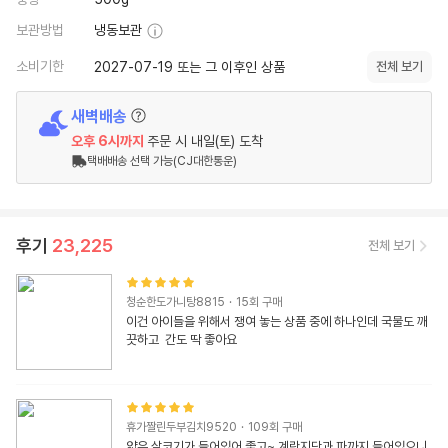
보관방법
냉동보관
소비기한
2027-07-19 또는 그 이후인 상품
전체 보기
새벽배송
오후 6시
까지
주문 시
내일(토) 도착
택배배송 선택 가능(CJ대한통운)
후기
23,225
전체 보기
청순한도가니탕8815
·
15
회 구매
이건 아이들을 위해서 쟁여 놓는 상품 중에 하나인데 국물도 깨
끗하고  간도 딱 좋아요
휴가짤린두부김치9520
·
109
회 구매
얇은 살코기가 들어있어 좋고~ 계란지단과 파까지 들어있으니 