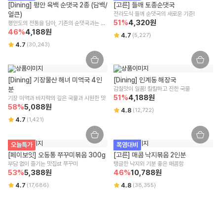
구매 시 선택한 옵션과 수량 또는 프로모션 적용 여부에 따라 교환/반품 배
[Dining] 평안 육백 순댓국 2종 (담백/
[고른] 들깨 토종순댓국
송비가 변경될 수 있습니다.
얼큰)
전라도식 들깨 순댓국의 새로운 기준!
교환/반품(왕복) 배송비 : 8,000원
51
%
4,320
원
평안도의 전통을 담아, 기존의 순댓국과는 비
제주/도서산간 지역은 추가 운임이 발생할 수 있습니다.
교 불가!
46
%
4,188
원
4.7
(
5,227
)
4.7
(
30,243
)
주문/결제 취소 안내
주문 취소
[Dining] 기장물산 해녀 미역국 4인
주문 상태와 주문 마감 시간에 따라 취소 가능 여부가 달라지며, [배송준비
[Dining] 인계동 해장국
분
중] 상태에서는 상품 포장 및 출고 작업이 진행 중이므로 취소가 어려운 점
감칠맛이 일품! 칼칼하고 진한 국물
51
%
4,188
원
기장 미역과 바지락의 깊은 국물과 시원한 맛
양해 부탁드립니다.
58
%
5,088
원
주문 후 부분 취소/옵션/수량 변경은 어려우며 전체 취소 후 재주문이 필요
4.8
(
12,722
)
합니다.
4.7
(
1,421
)
결제 승인 취소/환불
결제 승인 취소 시 주문 금액으로 환불이 진행되며, 3영업일 내 결제사에
오늘특가
폭염대비
반영됩니다.
[페이보잇] 오동통 쭈꾸미볶음 300g
[고른] 매콤 낙지볶음 2인분
사용하신 적립금과 쿠폰의 복원은 적용된 혜택 조건에 따라 상이할 수 있
부담 없이 즐기는 맛집st 쭈꾸미
탱글한 낙지와 기분 좋은 매콤함
습니다.
53
%
5,388
원
46
%
10,788
원
환불은 결제사 정책에 따르며, 자세한 환불 사항은 결제사에 문의 부탁드
4.7
4.8
립니다.
(
17,686
)
(
38,355
)
배송
새벽배송/택배배송 : 주문금액
40,000원
이상 무료