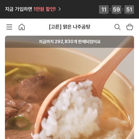
12
12
11
11
:
59
59
59
59
:
50
50
51
51
지금 가입하면
1만원
할인!
[고른] 맑은 나주곰탕
지금까지
292,830
개 판매되었어요