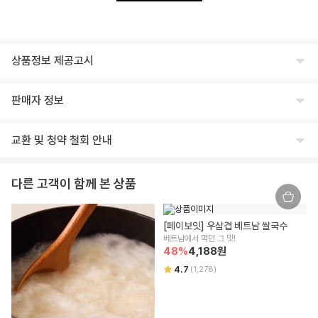
상품정보 제공고시
식품의 유형
판매자 정보
상세페이지 하단 참고
상호명
생산자 및 소재지(수입품의 경우 생산자, 수입자 및 제조국)
교환 및 청약 철회 안내
주식회사 윙잇
상세페이지 하단 참고
교환/반품 안내
대표
제조연월일, 유통기한 또는 소비기한
다른 고객이 함께 본 상품
임승진
제조일로부터 12개월
교환/반품 안내
상품이 표시 광고 내용과 다를 경우, 받으신 날부터 3개월 이내 교환/환불
사업자등록번호
포장단위별 용량(중량), 수량
[페이보잇] 우삼겹 베트남 쌀국수
을 요청하실 수 있습니다.
542-86-00304
500g
베트남에서 먹던 그 맛!
상품 불량/하자 등이 있을 경우, 문제를 확인할 수 있는 사진 촬영 후 고객
48
%
4,188
원
센터로 문의 부탁드립니다.
본점 주소
원재료명 및 함량(농수산물의 원산지 표시에 관한 법률에 따른 원산지 표시 포
수령 즉시 확인할 수 있는 문제(누락/파손/냉해 등)은 상품 수령일로부터 7
4.7
(
1,278
)
(08378) 서울 구로구 디지털로 306 대륭포스트타워2차, 712호
함)
일 이내 문의 시 도움을 드릴 수 있습니다.
교환/반품 불가 안내
상세페이지 하단 참고
통신판매업신고
신선/냉장/냉동식품은 단순 변심/주문 착오로 인한 교환/반품 신청이 어렵