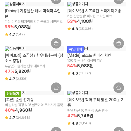
수입식품에 해당하는 경우 "식품위생법에 따른 수입신고를 필함"의 문구
경우 교환/반품 신청이 어렵습니다.
해당사항 없음
구매한 상품의 구성품이 누락된 경우(세트 상품,
초특가상품
등 포함) 교
[Dining] 기장물산 해녀 미역국 4인
[페이보잇] 치즈폭탄 스파게티 3종
환/반품은 신청이 어렵습니다.
분
6분 간편완성! 피자집 스타일 메뉴
소비자상담 관련 전화번호
기타, 상품의 교환, 상품 결함 등의 보상은 소비자분쟁해결기준(공정거래
53
%
4,188
원
기장 미역과 바지락의 깊은 국물과 시원한 맛
위원회 고시)에 의해 안내를 드립니다.
58
%
5,088
원
윙잇 고객센터 : 1599-3108
4.8
(
35,036
)
교환/반품 방법 안내
4.7
(
1,422
)
알레르기 유발물질 표시
리빙/실온 상품에 한 해 받으신 날부터 7일 이내 교환/반품이 가능하며, 윙
잇 또는 위수탁 업체에 문의가 필요합니다.
상세페이지 하단 참고
폭염대비
사이즈/색상/옵션 등 단순 변심/주문 착오로 인한 교환/반품 비용은 고객
[페이보잇] 소곱창 / 한우대창구이 (참
[Made] 로스트 한마리 치킨
부담입니다.
소스 증정)
100% 국내산 갓성비 치킨
단, 회수된 상품 상태에 따라 교환/반품 가능 여부가 달라질 수 있는 점 양
54
%
5,988
원
부담없이 즐기는 안주 대표주자
해 부탁드립니다.
47
%
5,820
원
구매 시 선택한 옵션과 수량 또는 프로모션 적용 여부에 따라 교환/반품 배
4.6
(
11,387
)
송비가 변경될 수 있습니다.
4.7
(
2,556
)
교환/반품(왕복) 배송비 : 8,000원
제주/도서산간 지역은 추가 운임이 발생할 수 있습니다.
신상특가
[고른] 순살 감자탕
[페이보잇] 직화 무뼈 닭발 200g, 2
주문/결제 취소 안내
뼈 발라낼 걱정 NO! 살코기와 우거지가 듬뿍
종
48
%
4,968
원
배달 대신 10분 완성 홈술 안주
주문 취소
47
%
5,748
원
4.7
(
24,868
)
주문 상태와 주문 마감 시간에 따라 취소 가능 여부가 달라지며, [배송준비
4.8
(
9,840
)
중] 상태에서는 상품 포장 및 출고 작업이 진행 중이므로 취소가 어려운 점
양해 부탁드립니다.