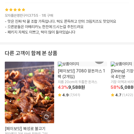
모자를쓴명란구이3755
·
1
회 구매
- 맛은 진짜 딱 꿀 조합 가득입니다. 떡도 쫀득하고 안의 크림치즈도 맛있어요

- 으른분들은 아메리카노 한잔에 드시는걸 추천드려요

- 패키지 자체도 이쁘고, 떡이 많이 들어있습니다
다른 고객이 함께 본 상품
[페이보잇] 7080 왕돈까스 1
[Dining] 
팩 (2개입)
국 4인분
지름 20cm의 두툼한 돈까스
기장 미역과 바지
43
%
9,588
원
시원한 맛
58
%
5,088
4.9
4.7
(
7,561
)
(
1,422
)
[페이보잇] 북성로 불고기