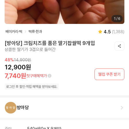
1
/
6
4.5
베이커리·떡
떡류·한과
(
1,388
)
[방아당] 크림치즈를 품은 딸기찹쌀떡 9개입
상큼한 딸기가 3겹으로 들어간
48
%
14,900원
12,900원
웰컴 쿠폰 받기
7,740원
첫구매혜택가
로그인 후
할인·
적립 혜택을 받아보세요.
방아당
중량
540g(60g X 9개입)