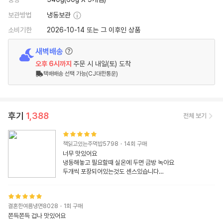
보관방법
냉동보관
소비기한
2026-10-14 또는 그 이후인 상품
새벽배송
오후 6시
까지
주문 시
내일(토) 도착
택배배송 선택 가능(CJ대한통운)
후기
1,388
전체 보기
책읽고있는주먹밥5798
·
14
회 구매
너무 맛있어요

냉동해놓고 필요할때 실온에 두면 금방 녹아요

두개씩 포장되어있는것도 센스있습니다

가지고다닐수도 있고
결혼한여름냉면8028
·
1
회 구매
쫀득쫀득 겁나 맛있어요