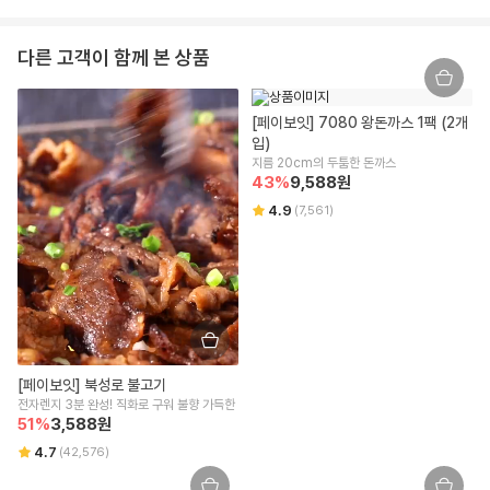
상세페이지 하단 참고
교환/반품 안내
대표
제조연월일, 유통기한 또는 소비기한
다른 고객이 함께 본 상품
임승진
제조일로부터 12개월
교환/반품 안내
상품이 표시 광고 내용과 다를 경우, 받으신 날부터 3개월 이내 교환/환불
사업자등록번호
포장단위별 용량(중량), 수량
[페이보잇] 7080 왕돈까스 1팩 (2개
을 요청하실 수 있습니다.
542-86-00304
540g(60g X 9개입)
입)
상품 불량/하자 등이 있을 경우, 문제를 확인할 수 있는 사진 촬영 후 고객
지름 20cm의 두툼한 돈까스
센터로 문의 부탁드립니다.
본점 주소
43
%
9,588
원
원재료명 및 함량(농수산물의 원산지 표시에 관한 법률에 따른 원산지 표시 포
수령 즉시 확인할 수 있는 문제(누락/파손/냉해 등)은 상품 수령일로부터 7
(08378) 서울 구로구 디지털로 306 대륭포스트타워2차, 712호
함)
일 이내 문의 시 도움을 드릴 수 있습니다.
4.9
(
7,561
)
교환/반품 불가 안내
상세페이지 하단 참고
통신판매업신고
신선/냉장/냉동식품은 단순 변심/주문 착오로 인한 교환/반품 신청이 어렵
2018-서울강남-03300
영양성분(식품위생법에 따른 영양성분 표시대상 식품에 한함)
습니다.
상품 수령한 날로부터 7일 경과할 경우 단순 변심으로 인한 교환/반품 신
해당사항 없음
유통전문판매업 주소
청이 어렵습니다.
잘못된 보관 방법이나 고객님의 부주의 등으로 인한 오염, 파손, 변질된 경
서울특별시 강남구 테헤란로 423, 9층 9493호
유전자변형식품에 해당하는 경우의 표시
우 교환/반품 신청이 어렵습니다.
해당사항 없음
고객님의 사용 또는 일부 소비에 의해 상품의 가치가 훼손된 경우 교환/반
전화번호
[페이보잇] 북성로 불고기
품 신청이 어렵습니다.
전자렌지 3분 완성! 직화로 구워 불향 가득한
1599-3108
영유아식 또는 체중조절식품 등에 해당하는 경우 표시광고사전심의필 유무 및
고객님이 상품 포장을 개봉하여 사용 또는 설치 완료되어 상품의 가치가
51
%
3,588
원
부작용 발생 가능성
훼손된 경우 (단, 내용 확인을 위한 포장 개봉은 예외) 교환/반품 신청이 어
택배사
4.7
(
42,576
)
해당사항 없음
렵습니다.
CJ대한통운
시간 경과에 따라 상품 등의 가치가 현저히 감소하여 재판매가 불가능한