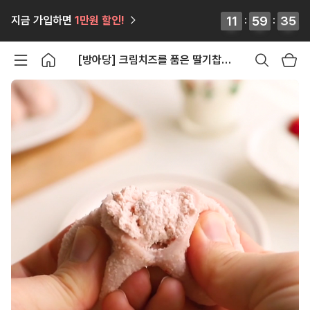
12
12
11
11
:
59
59
59
59
:
34
34
35
35
지금 가입하면
1만원
할인!
[방아당] 크림치즈를 품은 딸기찹쌀떡 9개입