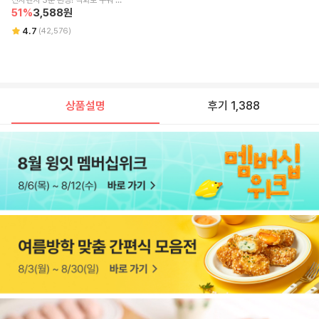
전자렌지 3분 완성! 직화로 구워 불
향 가득한
51
%
3,588
원
4.7
(
42,576
)
상품설명
후기 1,388