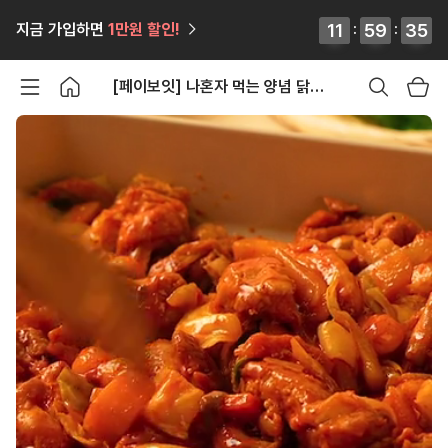
12
12
11
11
:
59
59
59
59
:
33
34
지금 가입하면
1만원
할인!
34
33
[페이보잇] 나혼자 먹는 양념 닭갈비 300g