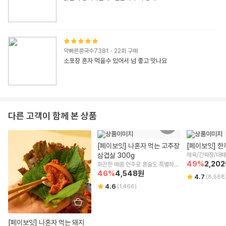
약빠른콩국수7381
·
22
회 구매
소포장 혼자 먹을수 있어서 넘 좋고 맛나요
다른 고객이 함께 본 상품
[페이보잇] 나혼자 먹는 고추장 
[페이보잇] 한
삼겹살 300g
제육/간짜장/대
치/치즈불닭
49
%
2,202
화끈한 매콤 안주로 혼술도 특별하
게!
46
%
4,548
원
4.7
(
8,568
4.6
(
1,466
)
[페이보잇] 나혼자 먹는 돼지 