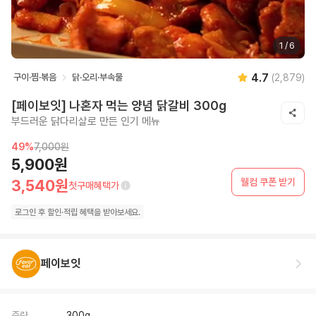
1
/
6
4.7
구이·찜·볶음
닭·오리·부속물
(
2,879
)
[페이보잇] 나혼자 먹는 양념 닭갈비 300g
부드러운 닭다리살로 만든 인기 메뉴
49
%
7,000원
5,900원
웰컴 쿠폰 받기
3,540원
첫구매혜택가
로그인 후
할인·
적립 혜택을 받아보세요.
페이보잇
중량
300g