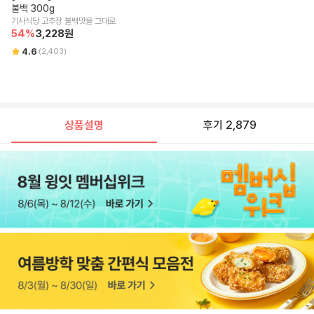
불백 300g
기사식당 고추장 불백맛을 그대로
54
%
3,228
원
4.6
(
2,403
)
상품설명
후기 2,879