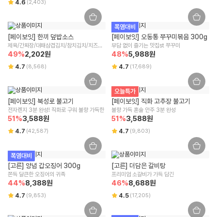
4.6
(
2,403
)
고객님이 상품 포장을 개봉하여 사용 또는 설치 완료되어 상품의 가치가
부작용 발생 가능성
훼손된 경우 (단, 내용 확인을 위한 포장 개봉은 예외) 교환/반품 신청이 어
택배사
해당사항 없음
렵습니다.
폭염대비
CJ대한통운
시간 경과에 따라 상품 등의 가치가 현저히 감소하여 재판매가 불가능한
[페이보잇] 한끼 덮밥소스
[페이보잇] 오동통 쭈꾸미볶음 300g
수입식품에 해당하는 경우 "식품위생법에 따른 수입신고를 필함"의 문구
경우 교환/반품 신청이 어렵습니다.
제육/간짜장/대패삼겹김치/참치김치/치즈불
부담 없이 즐기는 맛집st 쭈꾸미
해당사항 없음
구매한 상품의 구성품이 누락된 경우(세트 상품,
초특가상품
등 포함) 교
닭
49
%
2,202
원
48
%
5,988
원
환/반품은 신청이 어렵습니다.
4.7
4.7
(
8,568
)
(
17,689
)
소비자상담 관련 전화번호
기타, 상품의 교환, 상품 결함 등의 보상은 소비자분쟁해결기준(공정거래
위원회 고시)에 의해 안내를 드립니다.
윙잇 고객센터 : 1599-3108
교환/반품 방법 안내
오늘특가
알레르기 유발물질 표시
리빙/실온 상품에 한 해 받으신 날부터 7일 이내 교환/반품이 가능하며, 윙
[페이보잇] 북성로 불고기
[페이보잇] 직화 고추장 불고기
잇 또는 위수탁 업체에 문의가 필요합니다.
상세페이지 하단 참고
전자렌지 3분 완성! 직화로 구워 불향 가득한
불향 가득 혼술 안주 3분 완성
사이즈/색상/옵션 등 단순 변심/주문 착오로 인한 교환/반품 비용은 고객
51
%
3,588
원
51
%
3,588
원
부담입니다.
4.7
4.7
(
42,587
)
(
9,803
)
단, 회수된 상품 상태에 따라 교환/반품 가능 여부가 달라질 수 있는 점 양
해 부탁드립니다.
구매 시 선택한 옵션과 수량 또는 프로모션 적용 여부에 따라 교환/반품 배
폭염대비
송비가 변경될 수 있습니다.
[고른] 양념 갑오징어 300g
[고른] 더담은 갈비탕
교환/반품(왕복) 배송비 : 8,000원
쫀득 달큰한 오징어의 귀족
프리미엄 소갈비가 가득 담긴
제주/도서산간 지역은 추가 운임이 발생할 수 있습니다.
44
%
8,388
원
46
%
8,688
원
4.7
4.5
(
9,853
)
(
17,205
)
주문/결제 취소 안내