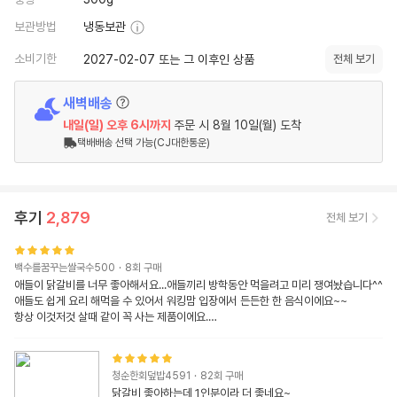
보관방법
냉동보관
소비기한
2027-02-07 또는 그 이후인 상품
전체 보기
새벽배송
내일(일)
오후 6시
까지
주문 시
8월 10일(월) 도착
택배배송 선택 가능(CJ대한통운)
후기
2,879
전체 보기
백수를꿈꾸는쌀국수500
·
8
회 구매
애들이 닭갈비를 너무 좋아해서요...애들끼리 방학동안 먹을려고 미리 쟁여놨습니다^^ 
애들도 쉽게 요리 해먹을 수 있어서 워킹맘 입장에서 든든한 한 음식이에요~~ 

항상 이것저것 살때 같이 꼭 사는 제품이에요.

조금 남은건 닭갈비 볶음밥해서 먹으니 더 좋아요

솔직히 남는게 없지만요..

다른건 야채가 섞여있는데 고기만 듬뿍 너무 좋앙ᆢㄷ
청순한회덮밥4591
·
82
회 구매
닭갈비 좋아하는데 1인분이라 더 좋네요~