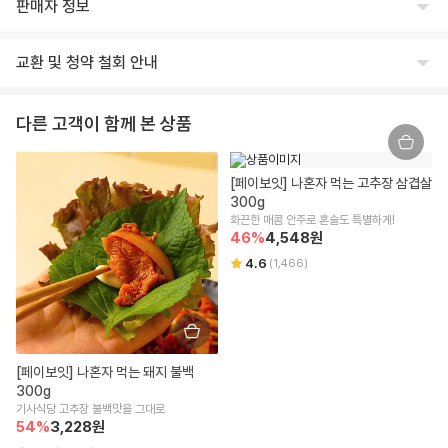
판매자 정보
상세페이지 하단 참고
상호명
생산자 및 소재지(수입품의 경우 생산자, 수입자 및 제조국)
교환 및 청약 철회 안내
주식회사 윙잇
상세페이지 하단 참고
교환/반품 안내
대표
제조연월일, 유통기한 또는 소비기한
다른 고객이 함께 본 상품
임승진
제조일로부터 9개월
교환/반품 안내
상품이 표시 광고 내용과 다를 경우, 받으신 날부터 3개월 이내 교환/환불
사업자등록번호
포장단위별 용량(중량), 수량
[페이보잇] 나혼자 먹는 고추장 삼겹살 
을 요청하실 수 있습니다.
542-86-00304
300g
300g
상품 불량/하자 등이 있을 경우, 문제를 확인할 수 있는 사진 촬영 후 고객
화끈한 매콤 안주로 혼술도 특별하게!
센터로 문의 부탁드립니다.
본점 주소
46
%
4,548
원
원재료명 및 함량(농수산물의 원산지 표시에 관한 법률에 따른 원산지 표시 포
수령 즉시 확인할 수 있는 문제(누락/파손/냉해 등)은 상품 수령일로부터 7
(08378) 서울 구로구 디지털로 306 대륭포스트타워2차, 712호
함)
일 이내 문의 시 도움을 드릴 수 있습니다.
4.6
(
1,466
)
교환/반품 불가 안내
상세페이지 하단 참고
통신판매업신고
신선/냉장/냉동식품은 단순 변심/주문 착오로 인한 교환/반품 신청이 어렵
2018-서울강남-03300
영양성분(식품위생법에 따른 영양성분 표시대상 식품에 한함)
습니다.
상품 수령한 날로부터 7일 경과할 경우 단순 변심으로 인한 교환/반품 신
해당사항 없음
유통전문판매업 주소
청이 어렵습니다.
[페이보잇] 나혼자 먹는 돼지 불백 
잘못된 보관 방법이나 고객님의 부주의 등으로 인한 오염, 파손, 변질된 경
서울특별시 강남구 테헤란로 423, 9층 9493호
유전자변형식품에 해당하는 경우의 표시
300g
우 교환/반품 신청이 어렵습니다.
해당사항 없음
기사식당 고추장 불백맛을 그대로
고객님의 사용 또는 일부 소비에 의해 상품의 가치가 훼손된 경우 교환/반
전화번호
54
%
3,228
원
품 신청이 어렵습니다.
1599-3108
영유아식 또는 체중조절식품 등에 해당하는 경우 표시광고사전심의필 유무 및