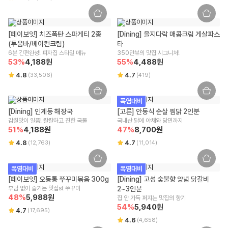
알레르기 유발물질 표시
리빙/실온 상품에 한 해 받으신 날부터 7일 이내 교환/반품이 가능하며, 윙
잇 또는 위수탁 업체에 문의가 필요합니다.
상세페이지 하단 상품고시 내 별도 표기
사이즈/색상/옵션 등 단순 변심/주문 착오로 인한 교환/반품 비용은 고객
[페이보잇] 치즈폭탄 스파게티 2종 
[Dining] 을지다락 매콤크림 게살파스
부담입니다.
(투움바/베이컨크림)
타
단, 회수된 상품 상태에 따라 교환/반품 가능 여부가 달라질 수 있는 점 양
6분 간편완성! 피자집 스타일 메뉴
350만뷰의 맛집 시그니처!
해 부탁드립니다.
53
%
4,188
원
55
%
4,488
원
구매 시 선택한 옵션과 수량 또는 프로모션 적용 여부에 따라 교환/반품 배
송비가 변경될 수 있습니다.
4.8
4.7
(
33,506
)
(
419
)
교환/반품(왕복) 배송비 : 8,000원
제주/도서산간 지역은 추가 운임이 발생할 수 있습니다.
폭염대비
[Dining] 인계동 해장국
[고른] 안동식 순살 찜닭 2인분
주문/결제 취소 안내
감칠맛이 일품! 칼칼하고 진한 국물
국내산 닭에 야채와 당면까지
51
%
4,188
원
47
%
8,700
원
주문 취소
4.8
4.7
(
12,763
)
(
11,014
)
주문 상태와 주문 마감 시간에 따라 취소 가능 여부가 달라지며, [배송준비
중] 상태에서는 상품 포장 및 출고 작업이 진행 중이므로 취소가 어려운 점
양해 부탁드립니다.
폭염대비
폭염대비
주문 후 부분 취소/옵션/수량 변경은 어려우며 전체 취소 후 재주문이 필요
[페이보잇] 오동통 쭈꾸미볶음 300g
[Dining] 고성 숯불향 양념 닭갈비 
합니다.
부담 없이 즐기는 맛집st 쭈꾸미
2~3인분
결제 승인 취소/환불
48
%
5,988
원
집 안 가득 퍼지는 맛집의 향기
결제 승인 취소 시 주문 금액으로 환불이 진행되며, 3영업일 내 결제사에
54
%
5,940
원
4.7
(
17,695
)
반영됩니다.
4.6
(
4,658
)
사용하신 적립금과 쿠폰의 복원은 적용된 혜택 조건에 따라 상이할 수 있