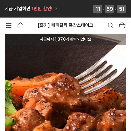
12
12
11
11
:
59
59
59
59
:
50
51
지금 가입하면
1만원
할인!
50
51
[홀키] 페퍼갈릭 폭찹스테이크
지금까지
1,370
개 판매되었어요