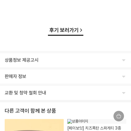
후기 보러가기
상품정보 제공고시
식품의 유형
판매자 정보
상세페이지 하단 상품고시 내 별도 표기
상호명
생산자 및 소재지(수입품의 경우 생산자, 수입자 및 제조국)
교환 및 청약 철회 안내
주식회사 윙잇
상세페이지 하단 상품고시 내 별도 표기
교환/반품 안내
대표
제조연월일, 유통기한 또는 소비기한
다른 고객이 함께 본 상품
임승진
제조일로 부터 7개월
교환/반품 안내
상품이 표시 광고 내용과 다를 경우, 받으신 날부터 3개월 이내 교환/환불
사업자등록번호
포장단위별 용량(중량), 수량
[페이보잇] 치즈폭탄 스파게티 3종
을 요청하실 수 있습니다.