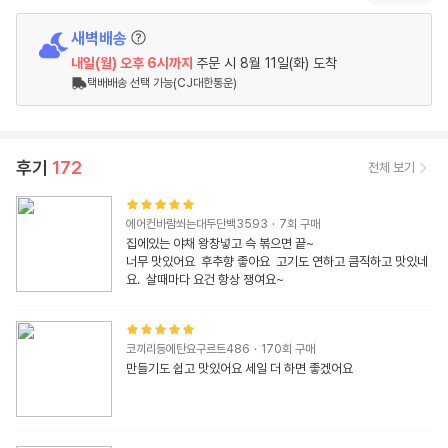
새벽배송
내일(월)
오후 6시
까지
주문 시
8월 11일(화) 도착
택배배송 선택 가능(CJ대한통운)
후기
172
전체 보기
에어컨바람쐬는대두단백3593
·
7
회 구매
집에있는 야채 왕창넣고 슥 볶으면 끝~

너무 맛있어요  후추향 좋아요  고기도 연하고 큼직하고 맛있네
요.  살때마다 요건 항상 쟁여요~
코끼리등에탄요구르트486
·
170
회 구매
만들기도 쉽고 맛있어요 세일 더 하면 좋겠어요