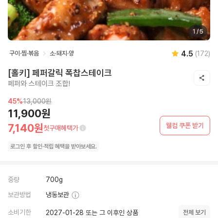
1
/
5
4.5
구이·찜·볶음
소·돼지·양
(
172
)
[홀키] 페퍼갈릭 폭찹스테이크
페퍼와 스테이크 조합!
45
%
13,000원
11,900원
웰컴 쿠폰 받기
7,140원
첫구매혜택가
로그인 후
할인·
적립 혜택을 받아보세요.
중량
700g
보관방법
냉동보관
소비기한
2027-01-28 또는 그 이후인 상품
전체 보기