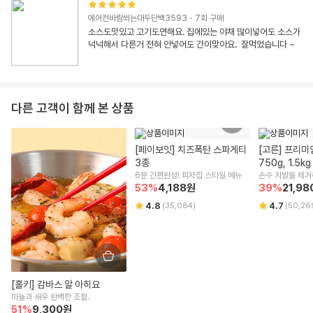
에어컨바람쐬는대두단백3593
·
7
회 구매
소스도맛있고 고기도연해요. 집에있는 야채 많이넣어도 소스가
넉넉해서 다른거 전혀 안넣어도 간이맞아요.  잘먹었습니다 ~
다른 고객이 함께 본 상품
[페이보잇] 치즈폭탄 스파게티 
[고른] 프리미엄
3종
750g, 1.5kg
6분 간편완성! 피자집 스타일 메뉴
손수 지방을 제거
53
%
4,188
원
39
%
21,98
4.8
4.7
(
35,084
)
(
50,26
[홀키] 감바스 알 아히요
마늘과 새우 완벽한 조합.
51
%
9,300
원