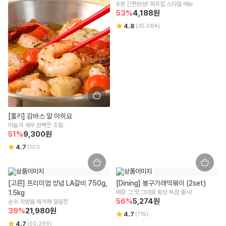
542-86-00304
700g
6분 간편완성! 피자집 스타일 메뉴
상품 불량/하자 등이 있을 경우, 문제를 확인할 수 있는 사진 촬영 후 고객
53
%
4,188
원
센터로 문의 부탁드립니다.
본점 주소
원재료명 및 함량(농수산물의 원산지 표시에 관한 법률에 따른 원산지 표시 포
수령 즉시 확인할 수 있는 문제(누락/파손/냉해 등)은 상품 수령일로부터 7
4.8
(
35,084
)
(08378) 서울 구로구 디지털로 306 대륭포스트타워2차, 712호
함)
일 이내 문의 시 도움을 드릴 수 있습니다.
교환/반품 불가 안내
상세페이지 하단 상품고시 내 별도 표기
통신판매업신고
신선/냉장/냉동식품은 단순 변심/주문 착오로 인한 교환/반품 신청이 어렵
2018-서울강남-03300
영양성분(식품위생법에 따른 영양성분 표시대상 식품에 한함)
습니다.
상품 수령한 날로부터 7일 경과할 경우 단순 변심으로 인한 교환/반품 신
해당사항 없음
유통전문판매업 주소
청이 어렵습니다.
잘못된 보관 방법이나 고객님의 부주의 등으로 인한 오염, 파손, 변질된 경
서울특별시 강남구 테헤란로 423, 9층 9493호
유전자변형식품에 해당하는 경우의 표시
우 교환/반품 신청이 어렵습니다.
해당사항 없음
고객님의 사용 또는 일부 소비에 의해 상품의 가치가 훼손된 경우 교환/반
전화번호
[홀키] 감바스 알 아히요
품 신청이 어렵습니다.
마늘과 새우 완벽한 조합.
1599-3108
영유아식 또는 체중조절식품 등에 해당하는 경우 표시광고사전심의필 유무 및
고객님이 상품 포장을 개봉하여 사용 또는 설치 완료되어 상품의 가치가
51
%
9,300
원
부작용 발생 가능성
훼손된 경우 (단, 내용 확인을 위한 포장 개봉은 예외) 교환/반품 신청이 어
택배사
4.7
(
121
)
해당사항 없음
렵습니다.
CJ대한통운
시간 경과에 따라 상품 등의 가치가 현저히 감소하여 재판매가 불가능한
수입식품에 해당하는 경우 "식품위생법에 따른 수입신고를 필함"의 문구
경우 교환/반품 신청이 어렵습니다.
식품위생법에 따른 수입신고를 필함
구매한 상품의 구성품이 누락된 경우(세트 상품,
초특가상품
등 포함) 교
[고른] 프리미엄 양념 LA갈비 750g, 
[Dining] 봉구가래떡볶이 (2set)
환/반품은 신청이 어렵습니다.
1.5kg
매장 그 맛 그대로 윙잇 독점 출시!
소비자상담 관련 전화번호
기타, 상품의 교환, 상품 결함 등의 보상은 소비자분쟁해결기준(공정거래
56
%
5,274
원
손수 지방을 제거해 깔끔한
위원회 고시)에 의해 안내를 드립니다.
39
%
21,980
원
윙잇 고객센터 : 1599-3108
4.7
(
715
)
교환/반품 방법 안내
4.7
(
50,269
)