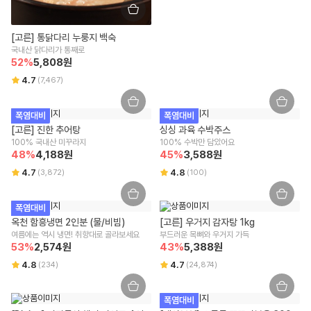
2018-서울강남-03300
영양성분(식품위생법에 따른 영양성분 표시대상 식품에 한함)
습니다.
상품 수령한 날로부터 7일 경과할 경우 단순 변심으로 인한 교환/반품 신
상세페이지 하단 참조
유통전문판매업 주소
청이 어렵습니다.
[고른] 통닭다리 누룽지 백숙
잘못된 보관 방법이나 고객님의 부주의 등으로 인한 오염, 파손, 변질된 경
서울특별시 강남구 테헤란로 423, 9층 9493호
유전자변형식품에 해당하는 경우의 표시
국내산 닭다리가 통째로
우 교환/반품 신청이 어렵습니다.
해당사항 없음
52
%
5,808
원
고객님의 사용 또는 일부 소비에 의해 상품의 가치가 훼손된 경우 교환/반
전화번호
4.7
(
7,467
)
품 신청이 어렵습니다.
1599-3108
영유아식 또는 체중조절식품 등에 해당하는 경우 표시광고사전심의필 유무 및
고객님이 상품 포장을 개봉하여 사용 또는 설치 완료되어 상품의 가치가
부작용 발생 가능성
훼손된 경우 (단, 내용 확인을 위한 포장 개봉은 예외) 교환/반품 신청이 어
택배사
폭염대비
폭염대비
해당사항 없음
렵습니다.
[고른] 진한 추어탕
CJ대한통운
싱싱 과육 수박주스
시간 경과에 따라 상품 등의 가치가 현저히 감소하여 재판매가 불가능한
100% 국내산 미꾸라지
100% 수박만 담았어요
수입식품에 해당하는 경우 "식품위생법에 따른 수입신고를 필함"의 문구
경우 교환/반품 신청이 어렵습니다.
48
%
4,188
원
45
%
3,588
원
식품위생법에 따른 수입신고를 필함
구매한 상품의 구성품이 누락된 경우(세트 상품,
초특가상품
등 포함) 교
4.7
4.8
(
3,872
)
(
100
)
환/반품은 신청이 어렵습니다.
소비자상담 관련 전화번호
기타, 상품의 교환, 상품 결함 등의 보상은 소비자분쟁해결기준(공정거래
위원회 고시)에 의해 안내를 드립니다.
윙잇 고객센터 : 1599-3108
폭염대비
교환/반품 방법 안내
옥천 함흥냉면 2인분 (물/비빔)
[고른] 우거지 감자탕 1kg
알레르기 유발물질 표시
리빙/실온 상품에 한 해 받으신 날부터 7일 이내 교환/반품이 가능하며, 윙
여름에는 역시 냉면! 취향대로 골라보세요
부드러운 목뼈와 우거지 가득
잇 또는 위수탁 업체에 문의가 필요합니다.
53
상세페이지 하단 참고
%
2,574
원
43
%
5,388
원
사이즈/색상/옵션 등 단순 변심/주문 착오로 인한 교환/반품 비용은 고객
4.8
4.7
(
234
)
(
24,874
)
부담입니다.
단, 회수된 상품 상태에 따라 교환/반품 가능 여부가 달라질 수 있는 점 양
해 부탁드립니다.
폭염대비