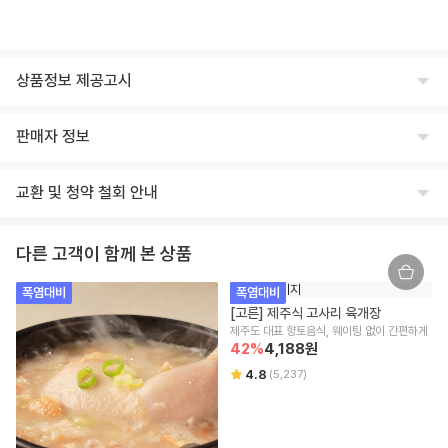
상품정보 제공고시
식품의 유형
판매자 정보
상세페이지 하단 참고
상호명
생산자 및 소재지(수입품의 경우 생산자, 수입자 및 제조국)
교환 및 청약 철회 안내
주식회사 윙잇
상세페이지 하단 참고
교환/반품 안내
대표
제조연월일, 유통기한 또는 소비기한
다른 고객이 함께 본 상품
임승진
제조일로 부터 12개월
교환/반품 안내
폭염대비
폭염대비
상품이 표시 광고 내용과 다를 경우, 받으신 날부터 3개월 이내 교환/환불
사업자등록번호
포장단위별 용량(중량), 수량
[고른] 제주식 고사리 육개장
을 요청하실 수 있습니다.
542-86-00304
1kg
제주도 대표 향토음식, 웨이팅 없이 간편하게
상품 불량/하자 등이 있을 경우, 문제를 확인할 수 있는 사진 촬영 후 고객
42
%
4,188
원
센터로 문의 부탁드립니다.
본점 주소
원재료명 및 함량(농수산물의 원산지 표시에 관한 법률에 따른 원산지 표시 포
수령 즉시 확인할 수 있는 문제(누락/파손/냉해 등)은 상품 수령일로부터 7
4.8
(
5,237
)
(08378) 서울 구로구 디지털로 306 대륭포스트타워2차, 712호
함)
일 이내 문의 시 도움을 드릴 수 있습니다.
교환/반품 불가 안내
상세페이지 하단 참고
통신판매업신고
신선/냉장/냉동식품은 단순 변심/주문 착오로 인한 교환/반품 신청이 어렵