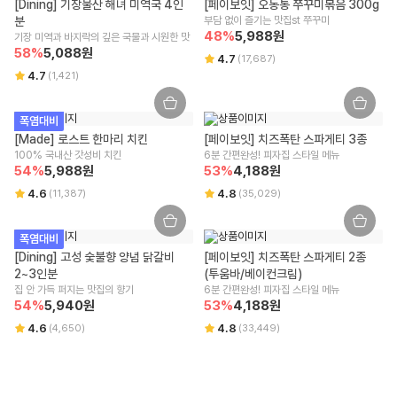
구매 시 선택한 옵션과 수량 또는 프로모션 적용 여부에 따라 교환/반품 배
[Dining] 기장물산 해녀 미역국 4인
[페이보잇] 오동통 쭈꾸미볶음 300g
송비가 변경될 수 있습니다.
분
부담 없이 즐기는 맛집st 쭈꾸미
교환/반품(왕복) 배송비 : 8,000원
48
%
5,988
원
기장 미역과 바지락의 깊은 국물과 시원한 맛
제주/도서산간 지역은 추가 운임이 발생할 수 있습니다.
58
%
5,088
원
4.7
(
17,687
)
4.7
(
1,421
)
주문/결제 취소 안내
주문 취소
폭염대비
[Made] 로스트 한마리 치킨
주문 상태와 주문 마감 시간에 따라 취소 가능 여부가 달라지며, [배송준비
[페이보잇] 치즈폭탄 스파게티 3종
100% 국내산 갓성비 치킨
중] 상태에서는 상품 포장 및 출고 작업이 진행 중이므로 취소가 어려운 점
6분 간편완성! 피자집 스타일 메뉴
54
%
5,988
원
53
%
4,188
원
양해 부탁드립니다.
주문 후 부분 취소/옵션/수량 변경은 어려우며 전체 취소 후 재주문이 필요
4.6
4.8
(
11,387
)
(
35,029
)
합니다.
결제 승인 취소/환불
폭염대비
결제 승인 취소 시 주문 금액으로 환불이 진행되며, 3영업일 내 결제사에
[Dining] 고성 숯불향 양념 닭갈비 
[페이보잇] 치즈폭탄 스파게티 2종 
반영됩니다.
2~3인분
(투움바/베이컨크림)
사용하신 적립금과 쿠폰의 복원은 적용된 혜택 조건에 따라 상이할 수 있
집 안 가득 퍼지는 맛집의 향기
6분 간편완성! 피자집 스타일 메뉴
습니다.
54
%
5,940
원
53
%
4,188
원
환불은 결제사 정책에 따르며, 자세한 환불 사항은 결제사에 문의 부탁드
4.6
4.8
립니다.
(
4,650
)
(
33,449
)
배송
새벽배송/택배배송 : 주문금액
40,000원
이상 무료