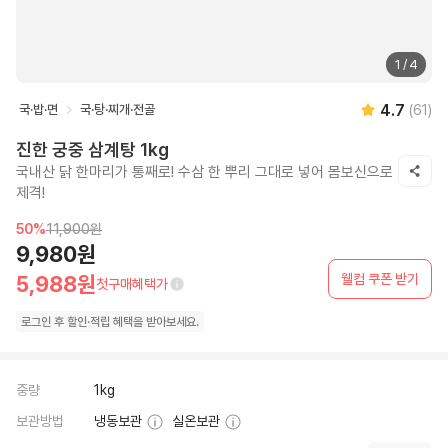
1
/
4
4.7
국·밥·면
국·탕·찌개·전골
(
61
)
진한 궁중 삼계탕 1kg
국내산 닭 한마리가 통째로! 수삼 한 뿌리 그대로 넣어 몸보신으로
제격!
50
%
11,900원
9,980원
웰컴 쿠폰 받기
5,988원
첫구매혜택가
로그인 후
할인·
적립 혜택을 받아보세요.
중량
1kg
보관방법
냉동보관
실온보관