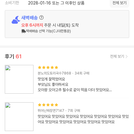
소비기한
2028-01-16 또는 그 이후인 상품
전체 보기
새벽배송
오후 6시
까지
주문 시
내일(토) 도착
택배배송 선택 가능(CJ대한통운)
후기
61
전체 보기
분노의도토리국수7868
·
34
회 구매
맛있게 잘먹었어요

부모님도 좋아하셔요 

오이랑 오아고추 필수로 같이 먹음 더더 맛있어요

푹 끓여서인지 뼈가 그냥 발라져서 편하게 잘 먹었습니다
뛰어난짜장면7147
·
7
회 구매
맛있어요 맛있어요 맛있어요 맛있어요 맛있어요 맛있어요 맛있
어요 맛있어요 맛있어요 맛있어요 맛있어요 맛있어요 