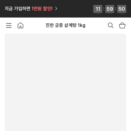
49
50
12
12
11
11
:
59
59
59
59
:
49
50
지금 가입하면
1만원
할인!
진한 궁중 삼계탕 1kg