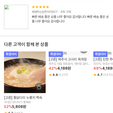
배영하는닭한마리827
·
6
회 구매
빠른 배송 좋은 상품 너무 좋아요 감사합니다 빠른 배송 좋은 상
품 너무 좋아요 감사합니다 
다른 고객이 함께 본 상품
폭염대비
폭염대비
폭염대비
[고른] 제주식 고사리 육개장
[고른] 진한 
제주도 대표 향토음식, 웨이팅 없이 
100% 국내산 
간편하게
42
%
4,188
원
48
%
4,188
4.8
4.7
(
5,237
)
(
3,872
)
[고른] 통닭다리 누룽지 백숙
국내산 닭다리가 통째로
52
%
5,808
원