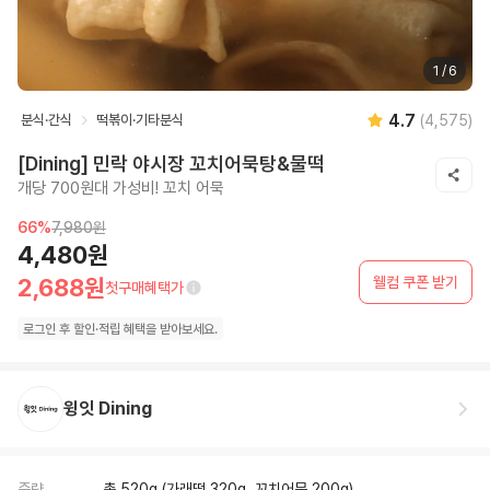
1
/
6
4.7
분식·간식
떡볶이·기타분식
(
4,575
)
[Dining] 민락 야시장 꼬치어묵탕&물떡
개당 700원대 가성비! 꼬치 어묵
66
%
7,980원
4,480원
웰컴 쿠폰 받기
2,688원
첫구매혜택가
로그인 후
할인·
적립 혜택을 받아보세요.
윙잇 Dining
중량
총 520g (가래떡 320g, 꼬치어묵 200g)