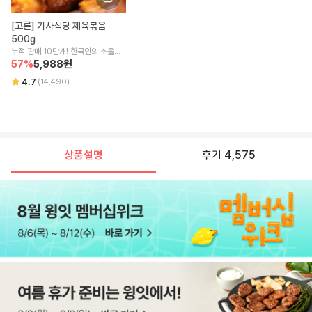
[고른] 기사식당 제육볶음 
500g
누적 판매 10만개! 한국인의 소울푸
드
57
%
5,988
원
4.7
(
14,490
)
상품설명
후기 4,575