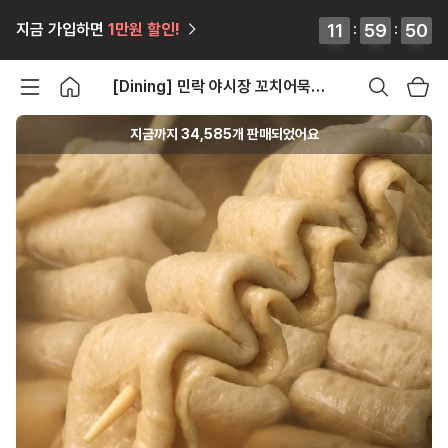
12
12
11
11
:
59
59
59
59
:
44
44
45
45
지금 가입하면
1만원
할인!
[Dining] 민락 야시장 꼬치어묵탕&물떡