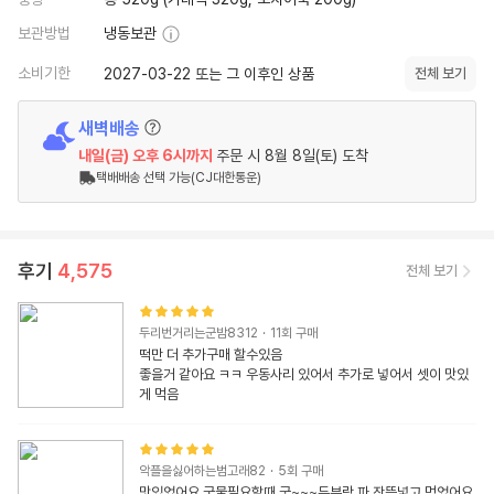
보관방법
냉동보관
소비기한
2027-03-22 또는 그 이후인 상품
전체 보기
새벽배송
내일(금)
오후 6시
까지
주문 시
8월 8일(토) 도착
택배배송 선택 가능(CJ대한통운)
후기
4,575
전체 보기
두리번거리는군밤8312
·
11
회 구매
떡만 더 추가구매 할수있음

좋을거 같아요 ㅋㅋ 우동사리 있어서 추가로 넣어서 셋이 맛있
게 먹음
악플을싫어하는범고래82
·
5
회 구매
맛있었어요 국물필요할때 굿~~~두부랑 파 잔뜩넣고 먹었어요