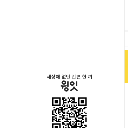
세상에 없던 간편 한 끼
상
품 
설
명