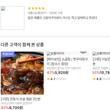
대충사는빵3011
·
106
회 구매
같은 제품인 고등어구이보다 가시도 적고 담백하고 맛있다
다른 고객이 함께 본 상품
폭염대비
[페이보잇] 소곱창 / 한우대창구
[고른] 더담
이 (참소스 증정)
분
부담없이 즐기는 안주 대표주자
얼큰한 국물에 
47
%
5,820
원
51
%
10,7
거지가 가득! 
4.7
4.6
(
2,556
)
(
13,9
[고른] 안동식 순살 찜닭 2인분
국내산 닭에 야채와 당면까지
47
%
8,700
원