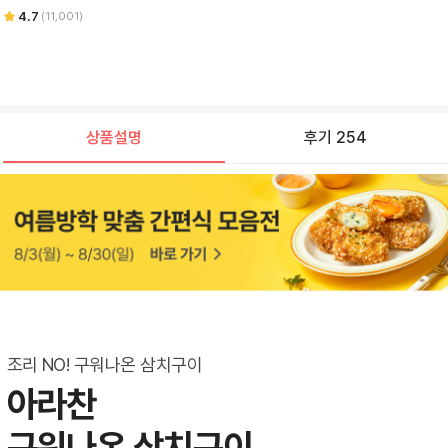
4.7
(
11,001
)
상품설명
후기 254
조리 NO! 구워나온 삼치구이
아라찬 

상
구워나온 삼치구이