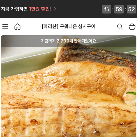
12
12
11
11
:
59
59
59
59
:
50
51
지금 가입하면
1만원
할인!
50
51
[아라찬] 구워나온 삼치구이
지금까지
2,790
개 판매되었어요