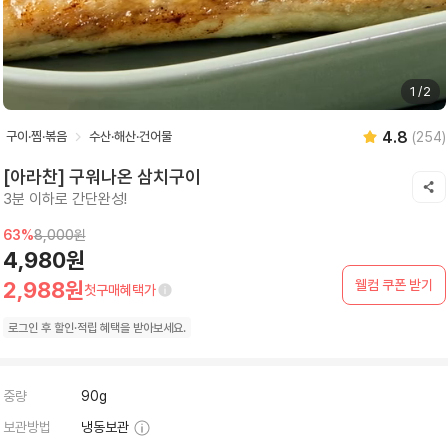
1
/
2
4.8
구이·찜·볶음
수산·해산·건어물
(
254
)
[아라찬] 구워나온 삼치구이
3분 이하로 간단완성!
63
%
8,000원
4,980원
웰컴 쿠폰 받기
2,988원
첫구매혜택가
로그인 후
할인·
적립 혜택을 받아보세요.
중량
90g
보관방법
냉동보관