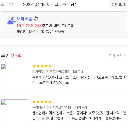
소비기한
2027-04-15 또는 그 이후인 상품
전체 보기
새벽배송
15분
20
초 이내
내일(토) 도착
주문 시
택배배송 선택 가능(CJ대한통운)
후기
254
전체 보기
젓가락질이서툰유자청2255
·
1
회 구매
수술후 회복중이라 고기보다 소화  잘 되는 생선으로 주문해보았는데 
살이 도톰하게 맛있었어요
돈이다떨어진돼지불고기1414
·
71
회 구매
렌지업해서 먹기 편하고 수율도 좋아여!  너무 맛있게 잘 시켜먹고있
답니다👍👍 살짝 팬에 더 구우면 껍질도 바삭하게 먹을수있어여