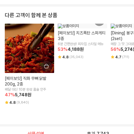
마시면 소화도 잘되는 기분^^
다른 고객이 함께 본 상품
[페이보잇] 치즈폭탄 스파게티 
[Dining] 
3종
(2set)
6분 간편완성! 피자집 스타일 메뉴
매장 그 맛 그대로
53
%
4,188
원
56
%
5,274
4.8
4.7
(
35,043
)
(
711
)
[페이보잇] 직화 무뼈 닭발 
200g, 2종
배달 대신 10분 완성 홈술 안주
47
%
5,748
원
4.8
(
9,840
)
상품설명
후기 7,743