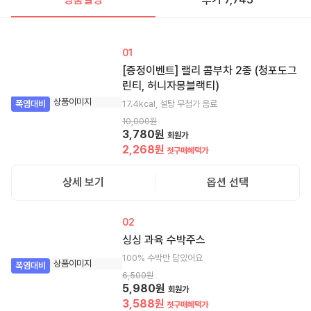
01
[증정이벤트] 랠리 콤부차 2종 (청포도그
린티, 허니자몽블랙티)
17.4kcal, 설탕 무첨가 음료
폭염대비
10,000
원
3,780
원
회원가
2,268
원
첫구매혜택가
상세 보기
옵션 선택
02
싱싱 과육 수박주스
100% 수박만 담았어요
폭염대비
6,500
원
5,980
원
회원가
3,588
원
첫구매혜택가