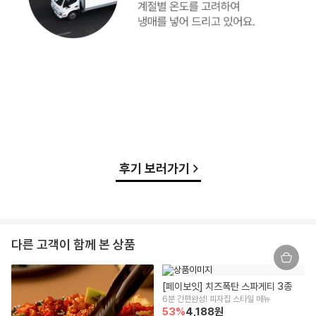
후기 보러가기
다른 고객이 함께 본 상품
[페이보잇] 치즈폭탄 스파게티 3종
6분 간편완성! 피자집 스타일 메뉴
53
%
4,188
원