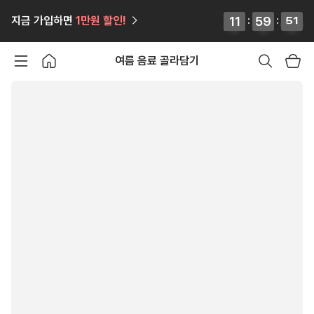
12
12
11
11
:
59
59
59
59
:
52
52
51
51
지금 가입하면
1만원
할인!
여름 음료 골라담기