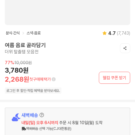
4.7
분식·간식
스낵·음료
(
7,743
)
여름 음료 골라담기
더위 탈출템 모음전
77
%
10,000원
3,780원
웰컴 쿠폰 받기
2,268원
첫구매혜택가
로그인 후
할인·
적립 혜택을 받아보세요.
새벽배송
내일(일)
오후 6시
까지
주문 시
8월 10일(월) 도착
택배배송 선택 가능(CJ대한통운)