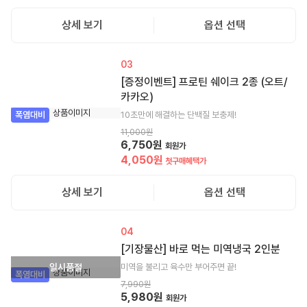
상세 보기
옵션 선택
03
[증정이벤트] 프로틴 쉐이크 2종 (오트/
카카오)
10초만에 해결하는 단백질 보충제!
폭염대비
11,000
원
6,750
원
회원가
4,050
원
첫구매혜택가
상세 보기
옵션 선택
04
[기장물산] 바로 먹는 미역냉국 2인분
미역을 불리고 육수만 부어주면 끝!
일시품절
폭염대비
7,990
원
5,980
원
회원가