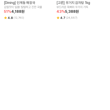
[Dining] 인계동 해장국
[고른] 우거지 감자탕 1kg
감칠맛이 일품! 칼칼하고 진한 국물
부드러운 목뼈와 우거지 가득
51
%
4,188
원
43
%
5,388
원
4.8
4.7
(
12,740
)
(
24,887
)