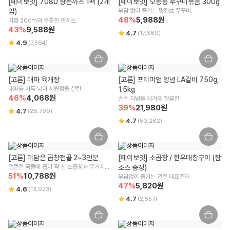
[페이보잇] 7080 왕돈까스 1팩 (2개
[페이보잇] 오동통 쭈꾸미볶음 300g
입)
부담 없이 즐기는 맛집st 쭈꾸미
48
%
5,988
원
지름 20cm의 두툼한 돈까스
43
%
9,588
원
4.7
(
17,689
)
4.9
(
7,564
)
[고른] 대파 육개장
[고른] 프리미엄 양념 LA갈비 750g, 
대파를 가득 넣어 시원함을 살린
1.5kg
46
%
4,068
원
손수 지방을 제거해 깔끔한
39
%
21,980
원
4.7
(
28,799
)
4.7
(
50,262
)
[고른] 더담은 곱창전골 2~3인분
[페이보잇] 소곱창 / 한우대창구이 (참
얼큰한 국물에 곱이 꽉 찬 소곱창과 우거지가 
소스 증정)
51
%
가득! 
10,788
원
부담없이 즐기는 안주 대표주자
47
%
5,820
원
4.6
(
13,923
)
4.7
(
2,557
)