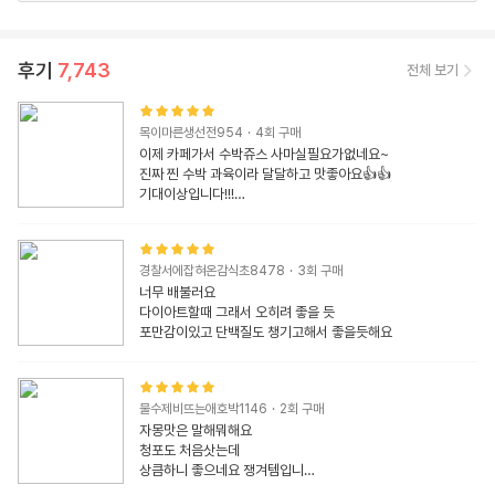
후기
7,743
전체 보기
목이마른생선전954
·
4
회 구매
이제 카페가서 수박쥬스 사마실필요가없네요~

진짜 찐 수박 과육이라 달달하고 맛좋아요👍👍

기대이상입니다!!!

1팩이면 4번정도 (머그컵기준) 마실수 있는데 쟁겨놔야될것같
아요
경찰서에잡혀온감식초8478
·
3
회 구매
너무 배불러요

다이아트할때 그래서 오히려 좋을 듯

포만감이있고 단백질도 챙기고해서 좋을듯해요
물수제비뜨는애호박1146
·
2
회 구매
자몽맛은 말해뭐해요

청포도 처음삿는데

상큼하니 좋으네요 쟁겨템입니다

식후에
