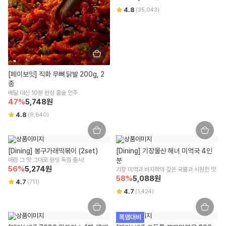
4.8
(
35,043
)
[페이보잇] 직화 무뼈 닭발 200g, 2
종
배달 대신 10분 완성 홈술 안주
47
%
5,748
원
4.8
(
9,840
)
[Dining] 봉구가래떡볶이 (2set)
[Dining] 기장물산 해녀 미역국 4인
매장 그 맛 그대로 윙잇 독점 출시!
분
56
%
5,274
원
기장 미역과 바지락의 깊은 국물과 시원한 맛
58
%
5,088
원
4.7
(
711
)
4.7
(
1,424
)
폭염대비