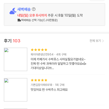
새벽배송
내일(일)
오후 6시
까지
주문 시
8월 10일(월) 도착
택배배송 선택 가능(CJ대한통운)
후기
103
전체 보기
목이마른생선전954
·
4
회 구매
이제 카페가서 수박쥬스 사마실필요가없네요~

진짜 찐 수박 과육이라 달달하고 맛좋아요👍👍

기대이상입니다!!!

1팩이면 4번정도 (머그컵기준) 마실수 있는데 쟁겨놔야될것같
아요
기쁜김장아찌6918
·
1
회 구매
맛있어요 찐 수박주스 최고에요 