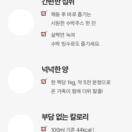
간편한 섭취
해동 후 바로 즐기는
시원한 수박주스 한 잔
살짝만 녹여
수박 빙수로도 즐기세요.
넉넉한 양
한 팩당 1kg, 약 5잔 분량으로
온 가족이 함께 더위 탈출!
부담 없는 칼로리
100ml 기준 44kcal !