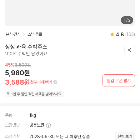
1
/
2
4.8
분식·간식
스낵·음료
(
103
)
싱싱 과육 수박주스
100% 수박만 담았어요
45
%
6,500원
5,980원
웰컴 쿠폰 받기
3,588원
첫구매혜택가
로그인 후
할인·
적립 혜택을 받아보세요.
중량
1kg
보관방법
냉동보관
소비기한
2028-06-30 또는 그 이후인 상품
전체 보기