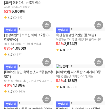
청이 어렵습니다.
[고른] 통닭다리 누룽지 백숙
잘못된 보관 방법이나 고객님의 부주의 등으로 인한 오염, 파손, 변질된 경
서울특별시 강남구 테헤란로 423, 9층 9493호
유전자변형식품에 해당하는 경우의 표시
국내산 닭다리가 통째로
우 교환/반품 신청이 어렵습니다.
해당사항 없음
52
%
5,808
원
고객님의 사용 또는 일부 소비에 의해 상품의 가치가 훼손된 경우 교환/반
전화번호
4.7
(
7,467
)
품 신청이 어렵습니다.
1599-3108
영유아식 또는 체중조절식품 등에 해당하는 경우 표시광고사전심의필 유무 및
고객님이 상품 포장을 개봉하여 사용 또는 설치 완료되어 상품의 가치가
부작용 발생 가능성
훼손된 경우 (단, 내용 확인을 위한 포장 개봉은 예외) 교환/반품 신청이 어
택배사
폭염대비
폭염대비
해당사항 없음
렵습니다.
[증정이벤트] 프로틴 쉐이크 2종 (오
CJ대한통운
옥천 함흥냉면 2인분 (물/비빔)
시간 경과에 따라 상품 등의 가치가 현저히 감소하여 재판매가 불가능한
트/카카오)
여름에는 역시 냉면! 취향대로 골라보세요
수입식품에 해당하는 경우 "식품위생법에 따른 수입신고를 필함"의 문구
경우 교환/반품 신청이 어렵습니다.
53
%
2,574
원
10초만에 해결하는 단백질 보충제! 
식품위생법에 따른 수입신고를 필함
구매한 상품의 구성품이 누락된 경우(세트 상품,
초특가상품
등 포함) 교
63
%
4,050
원
4.8
(
244
)
환/반품은 신청이 어렵습니다.
4.7
(
3,674
)
소비자상담 관련 전화번호
기타, 상품의 교환, 상품 결함 등의 보상은 소비자분쟁해결기준(공정거래
위원회 고시)에 의해 안내를 드립니다.
윙잇 고객센터 : 1599-3108
교환/반품 방법 안내
폭염대비
알레르기 유발물질 표시
리빙/실온 상품에 한 해 받으신 날부터 7일 이내 교환/반품이 가능하며, 윙
[Dining] 평안 육백 순댓국 2종 (담백/
[페이보잇] 치즈폭탄 스파게티 3종
잇 또는 위수탁 업체에 문의가 필요합니다.
상세페이지 하단 참고
얼큰)
6분 간편완성! 피자집 스타일 메뉴
사이즈/색상/옵션 등 단순 변심/주문 착오로 인한 교환/반품 비용은 고객
53
%
4,188
원
평안도의 전통을 담아, 기존의 순댓국과는 비
부담입니다.
교 불가!
46
%
4,188
원
4.8
(
35,061
)
단, 회수된 상품 상태에 따라 교환/반품 가능 여부가 달라질 수 있는 점 양
4.7
(
30,263
)
해 부탁드립니다.
구매 시 선택한 옵션과 수량 또는 프로모션 적용 여부에 따라 교환/반품 배
송비가 변경될 수 있습니다.
폭염대비
폭염대비
교환/반품(왕복) 배송비 : 8,000원