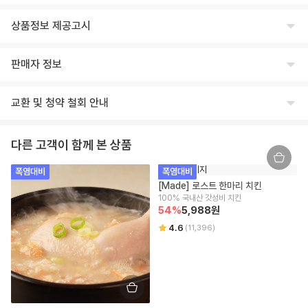
상품정보 제공고시
식품의 유형
판매자 정보
상세페이지 하단 참고
상호명
생산자 및 소재지(수입품의 경우 생산자, 수입자 및 제조국)
교환 및 청약 철회 안내
주식회사 윙잇
상세페이지 하단 참고
교환/반품 안내
대표
제조연월일, 유통기한 또는 소비기한
다른 고객이 함께 본 상품
임승진
제조일로 부터 24개월
교환/반품 안내
폭염대비
폭염대비
상품이 표시 광고 내용과 다를 경우, 받으신 날부터 3개월 이내 교환/환불
사업자등록번호
포장단위별 용량(중량), 수량
[Made] 로스트 한마리 치킨
을 요청하실 수 있습니다.
542-86-00304
1kg
100% 국내산 갓성비 치킨
상품 불량/하자 등이 있을 경우, 문제를 확인할 수 있는 사진 촬영 후 고객
54
%
5,988
원
센터로 문의 부탁드립니다.
본점 주소
원재료명 및 함량(농수산물의 원산지 표시에 관한 법률에 따른 원산지 표시 포
수령 즉시 확인할 수 있는 문제(누락/파손/냉해 등)은 상품 수령일로부터 7
4.6
(
11,396
)
(08378) 서울 구로구 디지털로 306 대륭포스트타워2차, 712호
함)
일 이내 문의 시 도움을 드릴 수 있습니다.
교환/반품 불가 안내
상세페이지 하단 참고
통신판매업신고
신선/냉장/냉동식품은 단순 변심/주문 착오로 인한 교환/반품 신청이 어렵
2018-서울강남-03300
영양성분(식품위생법에 따른 영양성분 표시대상 식품에 한함)
습니다.
상품 수령한 날로부터 7일 경과할 경우 단순 변심으로 인한 교환/반품 신
상세페이지 하단 참고
유통전문판매업 주소