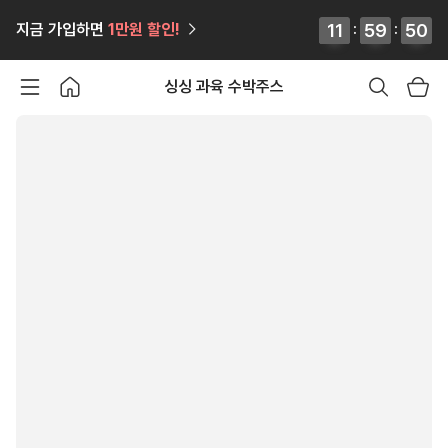
12
12
11
11
:
59
59
59
59
:
49
50
지금 가입하면
1만원
할인!
49
50
싱싱 과육 수박주스