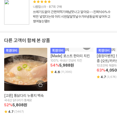
나름칼스마
·
87
회 구매
쓰레기도없이 간편히먹기에넘맛나고 달아요~~진짜100%수
박만 넣었다는데 이리 시원달달맛날수가!!!냉동실에 넣어두고 
쟁여놓는템!!!
다른 고객이 함께 본 상품
폭염대비
폭염대비
폭염대비
[Made] 로스트 한마리 치킨
[증정이벤트] 
100% 국내산 갓성비 치킨
종 (오트/카카
54
%
5,988
원
63
%
4,050
4.6
(
11,396
)
4.7
(
3,674
)
[고른] 통닭다리 누룽지 백숙
국내산 닭다리가 통째로
52
%
5,808
원
4.7
(
7,467
)