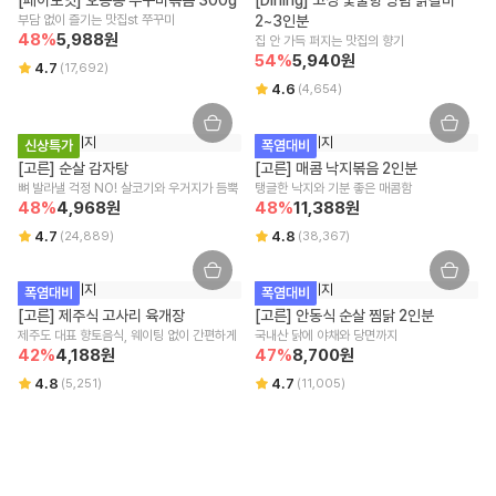
[페이보잇] 오동통 쭈꾸미볶음 300g
[Dining] 고성 숯불향 양념 닭갈비 
제주/도서산간 지역은 추가 운임이 발생할 수 있습니다.
부담 없이 즐기는 맛집st 쭈꾸미
2~3인분
48
%
5,988
원
집 안 가득 퍼지는 맛집의 향기
주문/결제 취소 안내
54
%
5,940
원
4.7
(
17,692
)
4.6
(
4,654
)
주문 취소
주문 상태와 주문 마감 시간에 따라 취소 가능 여부가 달라지며, [배송준비
신상특가
폭염대비
중] 상태에서는 상품 포장 및 출고 작업이 진행 중이므로 취소가 어려운 점
[고른] 순살 감자탕
양해 부탁드립니다.
[고른] 매콤 낙지볶음 2인분
뼈 발라낼 걱정 NO! 살코기와 우거지가 듬뿍
주문 후 부분 취소/옵션/수량 변경은 어려우며 전체 취소 후 재주문이 필요
탱글한 낙지와 기분 좋은 매콤함
48
%
4,968
원
48
%
11,388
원
합니다.
결제 승인 취소/환불
4.7
4.8
(
24,889
)
(
38,367
)
결제 승인 취소 시 주문 금액으로 환불이 진행되며, 3영업일 내 결제사에
반영됩니다.
폭염대비
폭염대비
사용하신 적립금과 쿠폰의 복원은 적용된 혜택 조건에 따라 상이할 수 있
[고른] 제주식 고사리 육개장
[고른] 안동식 순살 찜닭 2인분
습니다.
제주도 대표 향토음식, 웨이팅 없이 간편하게
국내산 닭에 야채와 당면까지
환불은 결제사 정책에 따르며, 자세한 환불 사항은 결제사에 문의 부탁드
42
%
4,188
원
47
%
8,700
원
립니다.
4.8
4.7
(
5,251
)
(
11,005
)
배송
새벽배송/택배배송 : 주문금액
40,000원
이상 무료
배송 방식 및 회원에 따라 무료 배송 조건과 배송비가 상이할 수 있습니다.