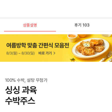
상품설명
후기 103
상
품 
설
명
100% 수박, 설탕 무첨가
싱싱 과육

상
수박주스
품