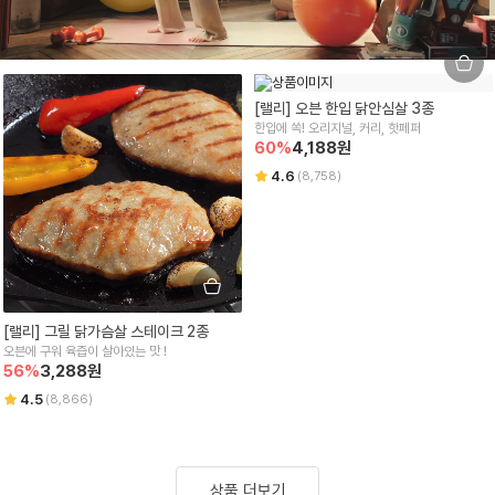
[랠리] 오븐 한입 닭안심살 3종
한입에 쏙! 오리지널, 커리, 핫페퍼
60
%
4,188
원
4.6
(
8,758
)
[랠리] 그릴 닭가슴살 스테이크 2종
오븐에 구워 육즙이 살아있는 맛 !
56
%
3,288
원
4.5
(
8,866
)
상품 더보기