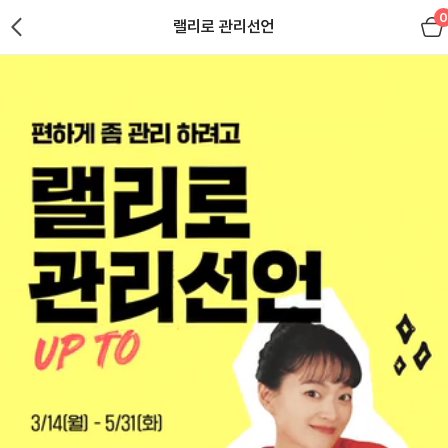
0
랠리로 관리선언