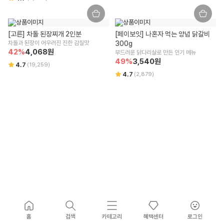
[고른] 차돌 된장찌개 2인분
[페이보잇] 나혼자 먹는 양념 닭갈비 
차돌과 된장이 어우러진 진한 감칠맛
300g
42
%
4,068
원
부드러운 닭다리살로 만든 인기 메뉴
49
%
3,540
원
4.7
(
19,259
)
4.7
(
2,879
)
홈
검색
카테고리
혜택센터
로그인