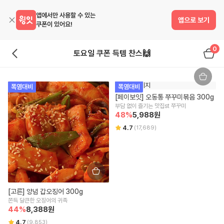
앱에서만 사용할 수 있는
앱으로 보기
쿠폰이 있어요!
0
토요일 쿠폰 득템 찬스🙌
폭염대비
폭염대비
[페이보잇] 오동통 쭈꾸미볶음 300g
부담 없이 즐기는 맛집st 쭈꾸미
48
%
5,988
원
4.7
(
17,689
)
[고른] 양념 갑오징어 300g
쫀득 달큰한 오징어의 귀족
44
%
8,388
원
4.7
(
9,853
)