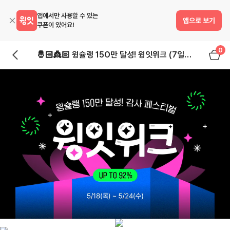
앱에서만 사용할 수 있는
앱으로 보기
쿠폰이 있어요!
0
🤴🏻👸🏻 윙슐랭 15O만 달성! 윙잇위크 (7일차)