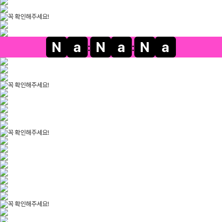
N
a
N
a
N
a
:
: