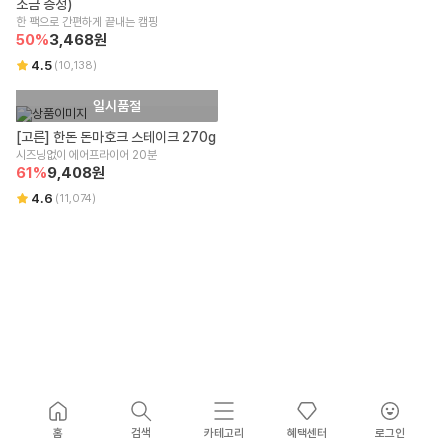
소금 증정)
한 팩으로 간편하게 끝내는 캠핑
50
%
3,468
원
4.5
(
10,138
)
일시품절
[고른] 한돈 돈마호크 스테이크 270g
시즈닝없이 에어프라이어 20분
61
%
9,408
원
4.6
(
11,074
)
홈
검색
카테고리
혜택센터
로그인