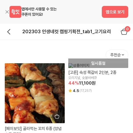
앱에서만 사용할 수 있는
앱으로 보기
쿠폰이 있어요!
0
202303 인생네컷 캠핑기획전_tab1_고기요리
추천순
일시품절
[고른] 숙성 쪽갈비 2인분, 2종
오리지널, 숯불바베큐
44
%
11,100
원
4.5
(
17,257
)
[페이보잇] 골라먹는 꼬치 6종 (양념