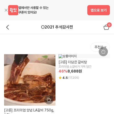
앱에서만 사용할 수 있는
앱으로 보기
쿠폰이 있어요!
0
🌕2021 추석감사전
추천순
[고른] 더담은 갈비탕
프리미엄 소갈비가 가득 담긴
46
%
8,688
원
4.5
(
17,205
)
[고른] 프리미엄 양념 LA갈비 750g, 