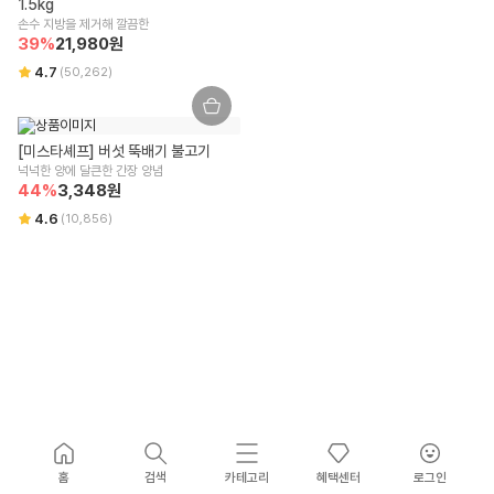
1.5kg
손수 지방을 제거해 깔끔한
39
%
21,980
원
4.7
(
50,262
)
[미스타셰프] 버섯 뚝배기 불고기
넉넉한 양에 달큰한 간장 양념
44
%
3,348
원
4.6
(
10,856
)
홈
검색
카테고리
혜택센터
로그인