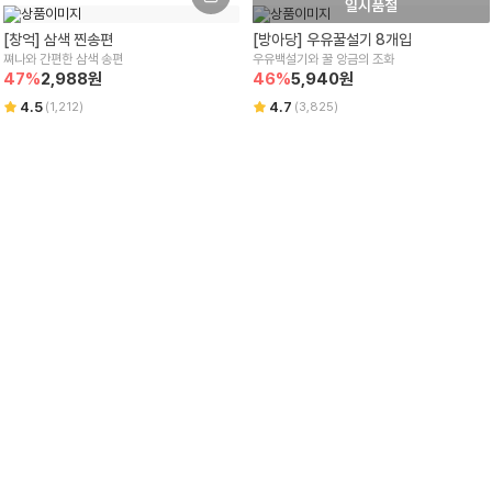
일시품절
[창억] 삼색 찐송편
[방아당] 우유꿀설기 8개입
쪄나와 간편한 삼색 송편
우유백설기와 꿀 앙금의 조화
47
%
2,988
원
46
%
5,940
원
4.5
4.7
(
1,212
)
(
3,825
)