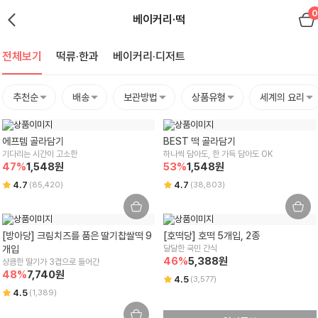
0
베이커리·떡
전체보기
떡류·한과
베이커리·디저트
추천순
배송
보관방법
상품유형
세계의 요리
에프템 골라담기
BEST 떡 골라담기
기다리는 시간이 고소한
하나씩 담아도, 한 가득 담아도 OK
47
%
1,548
원
53
%
1,548
원
4.7
4.7
(
85,420
)
(
38,803
)
[방아당] 크림치즈를 품은 딸기찹쌀떡 9
[호떡당] 호떡 5개입, 2종
개입
달달한 국민 간식
46
%
5,388
원
상큼한 딸기가 3겹으로 들어간
48
%
7,740
원
4.5
(
3,577
)
4.5
(
1,389
)