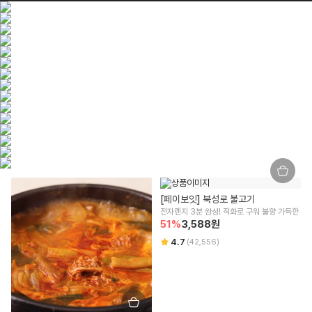
[페이보잇] 북성로 불고기
전자렌지 3분 완성! 직화로 구워 불향 가득한
51
%
3,588
원
4.7
(
42,556
)