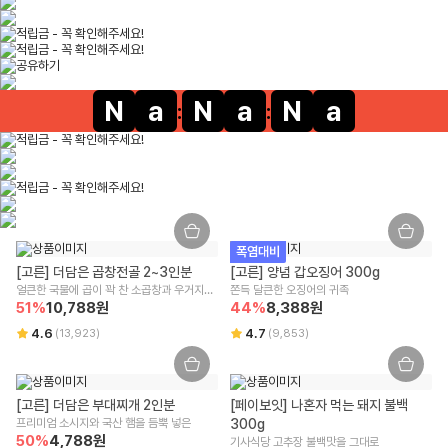
N
a
N
a
N
a
:
:
폭염대비
[고른] 더담은 곱창전골 2~3인분
[고른] 양념 갑오징어 300g
얼큰한 국물에 곱이 꽉 찬 소곱창과 우거지가 
쫀득 달큰한 오징어의 귀족
51
%
가득! 
10,788
원
44
%
8,388
원
4.6
4.7
(
13,923
)
(
9,853
)
[고른] 더담은 부대찌개 2인분
[페이보잇] 나혼자 먹는 돼지 불백 
프리미엄 소시지와 국산 햄을 듬뿍 넣은
300g
50
%
4,788
원
기사식당 고추장 불백맛을 그대로