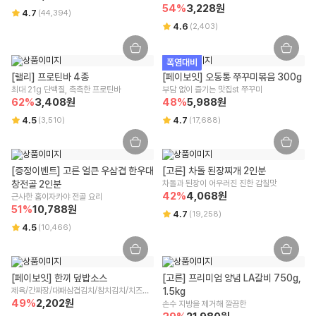
54
%
3,228
원
4.7
(
44,394
)
4.6
(
2,403
)
폭염대비
[랠리] 프로틴바 4종
[페이보잇] 오동통 쭈꾸미볶음 300g
최대 21g 단백질, 촉촉한 프로틴바
부담 없이 즐기는 맛집st 쭈꾸미
62
%
3,408
원
48
%
5,988
원
4.5
4.7
(
3,510
)
(
17,688
)
[증정이벤트] 고른 얼큰 우삼겹 한우대
[고른] 차돌 된장찌개 2인분
창전골 2인분
차돌과 된장이 어우러진 진한 감칠맛
42
%
4,068
원
근사한 홈이자카야 전골 요리
51
%
10,788
원
4.7
(
19,258
)
4.5
(
10,466
)
[페이보잇] 한끼 덮밥소스
[고른] 프리미엄 양념 LA갈비 750g, 
제육/간짜장/대패삼겹김치/참치김치/치즈불
1.5kg
닭
49
%
2,202
원
손수 지방을 제거해 깔끔한