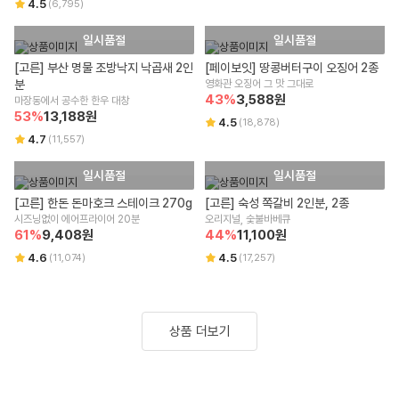
4.5
(
6,795
)
일시품절
일시품절
[고른] 부산 명물 조방낙지 낙곱새 2인
[페이보잇] 땅콩버터구이 오징어 2종
분
영화관 오징어 그 맛 그대로
43
%
3,588
원
마장동에서 공수한 한우 대창
53
%
13,188
원
4.5
(
18,878
)
4.7
(
11,557
)
일시품절
일시품절
[고른] 한돈 돈마호크 스테이크 270g
[고른] 숙성 쪽갈비 2인분, 2종
시즈닝없이 에어프라이어 20분
오리지널, 숯불바베큐
61
%
9,408
원
44
%
11,100
원
4.6
4.5
(
11,074
)
(
17,257
)
상품 더보기