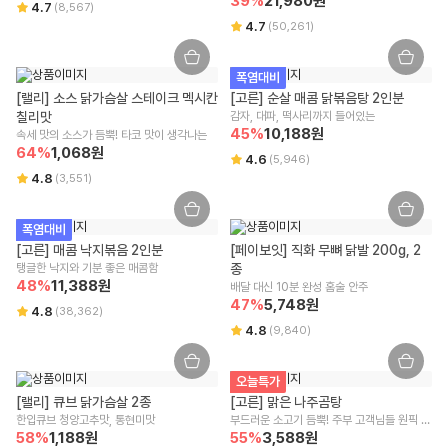
39
%
21,980
원
4.7
(
8,567
)
4.7
(
50,261
)
폭염대비
[랠리] 소스 닭가슴살 스테이크 멕시칸
[고른] 순살 매콤 닭볶음탕 2인분
칠리맛
감자, 대파, 떡사리까지 들어있는
45
%
10,188
원
속세 맛의 소스가 듬뿍! 타코 맛이 생각나는 
64
%
1,068
원
4.6
(
5,946
)
4.8
(
3,551
)
폭염대비
[고른] 매콤 낙지볶음 2인분
[페이보잇] 직화 무뼈 닭발 200g, 2
탱글한 낙지와 기분 좋은 매콤함
종
48
%
11,388
원
배달 대신 10분 완성 홈술 안주
47
%
5,748
원
4.8
(
38,362
)
4.8
(
9,840
)
오늘특가
[랠리] 큐브 닭가슴살 2종
[고른] 맑은 나주곰탕
한입큐브 청양고추맛, 통현미맛
부드러운 소고기 듬뿍! 주부 고객님들 원픽 제
58
%
1,188
원
55
품 
%
3,588
원