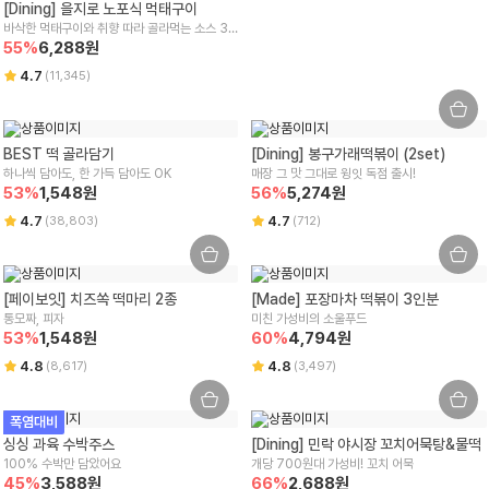
[Dining] 을지로 노포식 먹태구이
바삭한 먹태구이와 취향 따라 골라먹는 소스 3
총사
55
%
6,288
원
4.7
(
11,345
)
BEST 떡 골라담기
[Dining] 봉구가래떡볶이 (2set)
하나씩 담아도, 한 가득 담아도 OK
매장 그 맛 그대로 윙잇 독점 출시!
53
%
1,548
원
56
%
5,274
원
4.7
4.7
(
38,803
)
(
712
)
[페이보잇] 치즈쏙 떡마리 2종
[Made] 포장마차 떡볶이 3인분
통모짜, 피자
미친 가성비의 소울푸드
53
%
1,548
원
60
%
4,794
원
4.8
4.8
(
8,617
)
(
3,497
)
폭염대비
싱싱 과육 수박주스
[Dining] 민락 야시장 꼬치어묵탕&물떡
100% 수박만 담았어요
개당 700원대 가성비! 꼬치 어묵
45
%
3,588
원
66
%
2,688
원