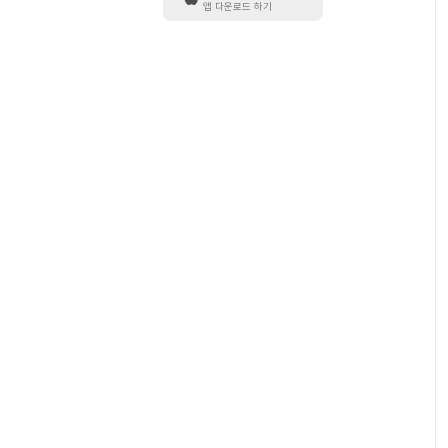
앱 다운로드 하기