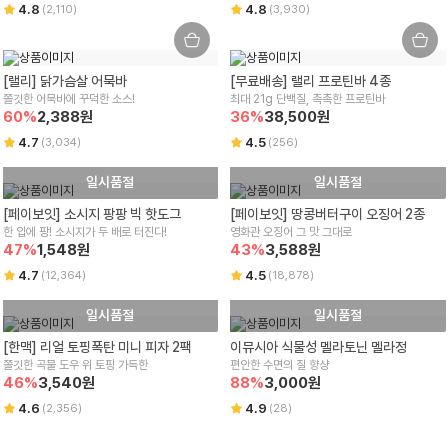
4.8
4.8
(
2,110
)
(
3,930
)
[랠리] 닭가슴살 어묵바
[무료배송] 랠리 프로틴바 4종
쫄깃한 어묵바에 꾸덕한 소스!
최대 21g 단백질, 촉촉한 프로틴바
60
%
2,388
원
36
%
38,500
원
4.7
4.5
(
3,034
)
(
256
)
일시품절
일시품절
[페이보잇] 소시지 팡팡 빅 핫도그
[페이보잇] 땅콩버터구이 오징어 2종
한 입에 팡! 소시지가 두 배로 터진다!
영화관 오징어 그 맛 그대로
47
%
1,548
원
43
%
3,588
원
4.7
4.5
(
12,364
)
(
18,878
)
일시품절
일시품절
[한맥] 리얼 토핑폭탄 미니 피자 2팩
이뮤시아 식물성 멜라토닌 멜라정
쫄깃한 곡물 도우 위 토핑 가득한
편안한 수면의 질 향샹
46
%
3,540
원
88
%
3,000
원
4.6
4.9
(
2,356
)
(
28
)