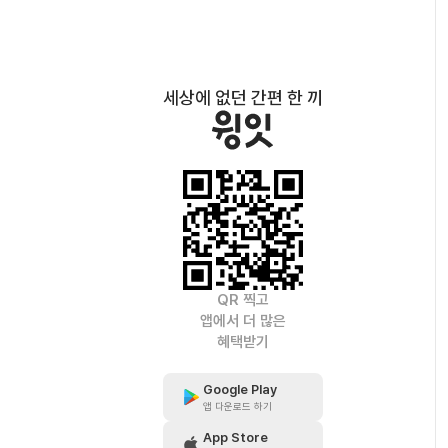
세상에 없던 간편 한 끼
QR 찍고
앱에서 더 많은
혜택받기
Google Play
앱 다운로드 하기
App Store