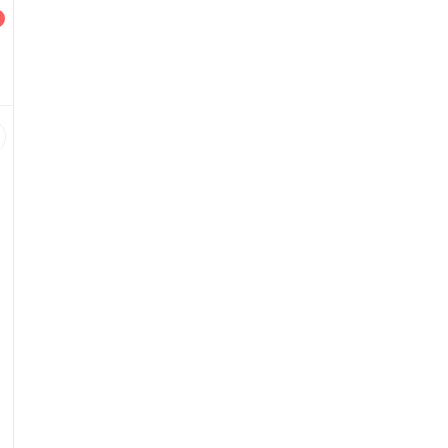
시간
인원수
연령대
조리방법
상품유형