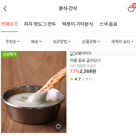
0
분식·간식
전체보기
피자·핫도그·만두
떡볶이·기타분식
스낵·음료
추천순
배송
보관방법
상품유형
세계의 요리
신상특가
여름 음료 골라담기
더위 탈출템 모음전
77
%
2,268
원
4.7
(
7,743
)