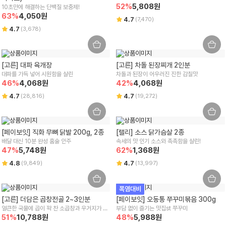
52
%
5,808
원
10초만에 해결하는 단백질 보충제! 
63
%
4,050
원
4.7
(
7,470
)
4.7
(
3,678
)
[고른] 대파 육개장
[고른] 차돌 된장찌개 2인분
대파를 가득 넣어 시원함을 살린
차돌과 된장이 어우러진 진한 감칠맛
46
%
4,068
원
42
%
4,068
원
4.7
4.7
(
28,816
)
(
19,272
)
[페이보잇] 직화 무뼈 닭발 200g, 2종
[랠리] 소스 닭가슴살 2종
배달 대신 10분 완성 홈술 안주
속세의 맛 인기 소스와 촉촉함을 살린!
47
%
5,748
원
62
%
1,368
원
4.8
4.7
(
9,849
)
(
13,997
)
폭염대비
[고른] 더담은 곱창전골 2~3인분
[페이보잇] 오동통 쭈꾸미볶음 300g
얼큰한 국물에 곱이 꽉 찬 소곱창과 우거지가 가
부담 없이 즐기는 맛집st 쭈꾸미
51
득! 
%
10,788
원
48
%
5,988
원