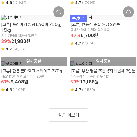
4.6
4.7
(
13,927
)
(
17,695
)
폭염대비
[고른] 프리미엄 양념 LA갈비 750g, 
[고른] 안동식 순살 찜닭 2인분
1.5kg
국내산 닭에 야채와 당면까지
47
%
8,700
원
손수 지방을 제거해 깔끔한
39
%
21,980
원
4.7
(
11,014
)
4.7
(
50,269
)
일시품절
일시품절
[고른] 한돈 돈마호크 스테이크 270g
[고른] 부산 명물 조방낙지 낙곱새 2인분
시즈닝없이 에어프라이어 20분
마장동에서 공수한 한우 대창
61
%
9,408
원
53
%
13,188
원
4.6
4.7
(
11,074
)
(
11,559
)
상품 더보기