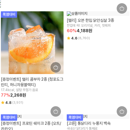
폭염대비
[랠리] 오븐 한입 닭안심살 3종
한입에 쏙! 오리지널, 커리, 핫페퍼
60
%
4,188
원
4.6
(
8,760
)
[증정이벤트] 랠리 콤부차 2종 (청포도그
린티, 허니자몽블랙티)
17.4kcal, 설탕 무첨가 음료
77
%
2,268
원
4.8
(
3,931
)
폭염대비
폭염대비
[증정이벤트] 프로틴 쉐이크 2종 (오트/
[고른] 통닭다리 누룽지 백숙
카카오)
국내산 닭다리가 통째로