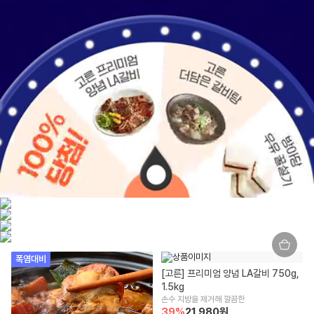
폭염대비
[고른] 프리미엄 양념 LA갈비 750g, 
1.5kg
손수 지방을 제거해 깔끔한
39
%
21,980
원