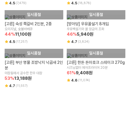
4.5
4.5
(
7,479
)
(
18,878
)
일시품절
일시품절
[고른] 숙성 쪽갈비 2인분, 2종
[방아당] 우유꿀설기 8개입
오리지널, 숯불바베큐
우유백설기와 꿀 앙금의 조화
44
%
11,100
원
46
%
5,940
원
4.5
4.7
(
17,257
)
(
3,824
)
일시품절
일시품절
[고른] 부산 명물 조방낙지 낙곱새 2인
[고른] 한돈 돈마호크 스테이크 270g
분
시즈닝없이 에어프라이어 20분
61
%
9,408
원
마장동에서 공수한 한우 대창
53
%
13,188
원
4.6
(
11,074
)
4.7
(
11,557
)