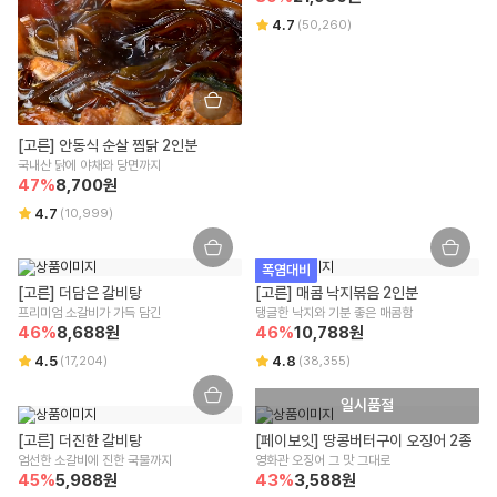
4.7
(
50,260
)
[고른] 안동식 순살 찜닭 2인분
국내산 닭에 야채와 당면까지
47
%
8,700
원
4.7
(
10,999
)
폭염대비
[고른] 더담은 갈비탕
[고른] 매콤 낙지볶음 2인분
프리미엄 소갈비가 가득 담긴
탱글한 낙지와 기분 좋은 매콤함
46
%
8,688
원
46
%
10,788
원
4.5
4.8
(
17,204
)
(
38,355
)
일시품절
[고른] 더진한 갈비탕
[페이보잇] 땅콩버터구이 오징어 2종
엄선한 소갈비에 진한 국물까지
영화관 오징어 그 맛 그대로
45
%
5,988
원
43
%
3,588
원