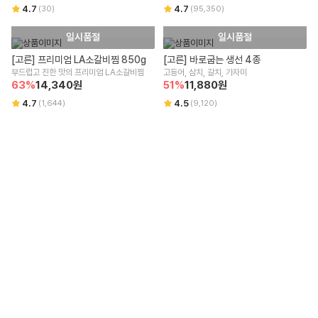
4.7
4.7
(
30
)
(
95,350
)
일시품절
일시품절
[고른] 프리미엄 LA소갈비찜 850g
[고른] 바로굽는 생선 4종
부드럽고 진한 맛의 프리미엄 LA소갈비찜
고등어, 삼치, 갈치, 가자미
63
%
14,340
원
51
%
11,880
원
4.7
4.5
(
1,644
)
(
9,120
)