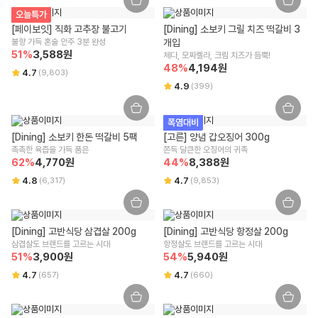
오늘특가
[페이보잇] 직화 고추장 불고기
[Dining] 소보키 그릴 치즈 떡갈비 3
불향 가득 혼술 안주 3분 완성
개입
51
%
3,588
원
체다, 모짜렐라, 크림 치즈가 듬뿍!
48
%
4,194
원
4.7
(
9,803
)
4.9
(
399
)
폭염대비
[Dining] 소보키 한돈 떡갈비 5팩
[고른] 양념 갑오징어 300g
촉촉한 육즙을 가득 품은
쫀득 달큰한 오징어의 귀족
62
%
4,770
원
44
%
8,388
원
4.8
4.7
(
6,317
)
(
9,853
)
[Dining] 고반식당 삼겹살 200g
[Dining] 고반식당 항정살 200g
삼겹살도 브랜드를 고르는 시대
항정살도 브랜드를 고르는 시대
51
%
3,900
원
54
%
5,940
원
4.7
4.7
(
657
)
(
660
)