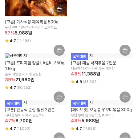
[고른] 기사식당 제육볶음 500g
누적 판매 10만개! 한국인의 소울푸드
57
%
5,988
원
4.7
(
14,498
)
폭염대비
[고른] 프리미엄 양념 LA갈비 750g, 
[고른] 매콤 낙지볶음 2인분
1.5kg
탱글한 낙지와 기분 좋은 매콤함
48
%
11,388
원
손수 지방을 제거해 깔끔한
39
%
21,980
원
4.8
(
38,362
)
4.7
(
50,262
)
폭염대비
폭염대비
[고른] 안동식 순살 찜닭 2인분
[페이보잇] 오동통 쭈꾸미볶음 300g
국내산 닭에 야채와 당면까지
부담 없이 즐기는 맛집st 쭈꾸미
47
%
8,700
원
48
%
5,988
원
4.7
4.7
(
11,003
)
(
17,689
)