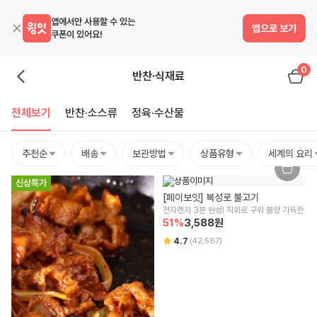
앱에서만 사용할 수 있는
앱으로 보기
쿠폰이 있어요!
0
반찬·식재료
전체보기
반찬·소스류
정육·수산물
추천순
배송
보관방법
상품유형
세계의 요리
신상특가
[페이보잇] 북성로 불고기
전자렌지 3분 완성! 직화로 구워 불향 가득한
51
%
3,588
원
4.7
(
42,587
)