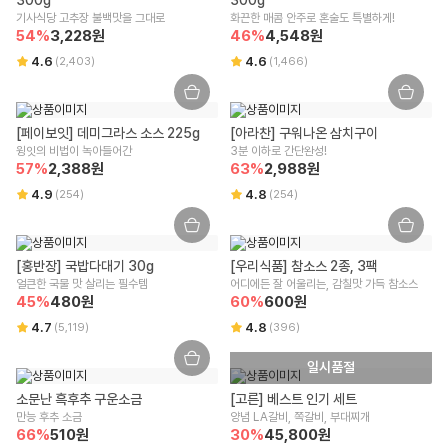
기사식당 고추장 불백맛을 그대로
화끈한 매콤 안주로 혼술도 특별하게!
54
%
3,228
원
46
%
4,548
원
4.6
4.6
(
2,403
)
(
1,466
)
[페이보잇] 데미그라스 소스 225g
[아라찬] 구워나온 삼치구이
윙잇의 비법이 녹아들어간
3분 이하로 간단완성!
57
%
2,388
원
63
%
2,988
원
4.9
4.8
(
254
)
(
254
)
[홍반장] 국밥다대기 30g
[우리식품] 참소스 2종, 3팩
얼큰한 국물 맛 살리는 필수템
어디에든 잘 어울리는, 감칠맛 가득 참소스
45
%
480
원
60
%
600
원
4.7
4.8
(
5,119
)
(
396
)
일시품절
소문난 흑후추 구운소금
[고른] 베스트 인기 세트
만능 후추 소금
양념 LA갈비, 쪽갈비, 부대찌개
66
%
510
원
30
%
45,800
원