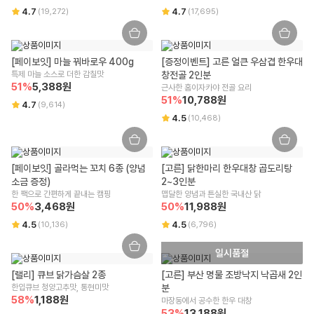
4.7
4.7
(
19,272
)
(
17,695
)
[페이보잇] 마늘 꿔바로우 400g
[증정이벤트] 고른 얼큰 우삼겹 한우대
특제 마늘 소스로 더한 감칠맛
창전골 2인분
51
%
5,388
원
근사한 홈이자카야 전골 요리
51
%
10,788
원
4.7
(
9,614
)
4.5
(
10,468
)
[페이보잇] 골라먹는 꼬치 6종 (양념
[고른] 닭한마리 한우대창 곱도리탕 
소금 증정)
2~3인분
한 팩으로 간편하게 끝내는 캠핑
맵달한 양념과 튼실한 국내산 닭
50
%
3,468
원
50
%
11,988
원
4.5
4.5
(
10,136
)
(
6,796
)
일시품절
[랠리] 큐브 닭가슴살 2종
[고른] 부산 명물 조방낙지 낙곱새 2인
한입큐브 청양고추맛, 통현미맛
분
58
%
1,188
원
마장동에서 공수한 한우 대창
53
%
13,188
원